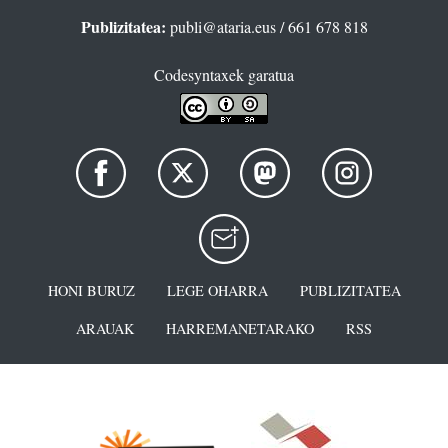
Publizitatea:
publi@ataria.eus
/ 661 678 818
Codesyntaxek garatua
HONI BURUZ
LEGE OHARRA
PUBLIZITATEA
ARAUAK
HARREMANETARAKO
RSS