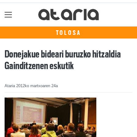
TOLOSA
Donejakue bideari buruzko hitzaldia
Gainditzenen eskutik
Ataria
2012ko martxoaren 24a