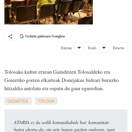
Gehitu gaitzazu Googlen
Entzun
Itzuli
Erraztu
Tolosako kultur etxean Gainditzen Tolosaldeko eta
Goierriko gorren elkarteak Donejakue bideari buruzko
hitzaldia antolatu eta ospatu du gaur eguerdian.
GIZARTEA
TOLOSA
ATARIA ez da soilik komunikabide bat: komunitate
baten ahotsa da, eta urte hauen guztien ondoren, zuen