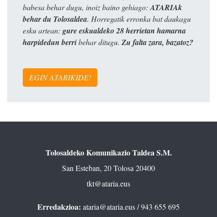
babesa behar dugu, inoiz baino gehiago:
ATARIAk
behar du Tolosaldea
. Horregatik erronka bat daukagu
esku artean:
gure eskualdeko 28 herrietan hamarna
harpidedun berri
behar ditugu.
Zu falta zara, bazatoz?
EGIN ATARIKIDE!
Tolosaldeko Komunikazio Taldea S.M.
San Esteban, 20 Tolosa 20400
tkt@ataria.eus
Erredakzioa:
ataria@ataria.eus
/ 943 655 695