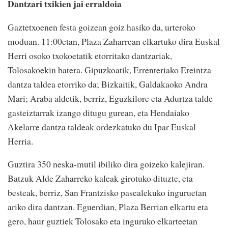
Dantzari txikien jai erraldoia
Gaztetxoenen festa goizean goiz hasiko da, urteroko
moduan. 11:00etan, Plaza Zaharrean elkartuko dira Euskal
Herri osoko txokoetatik etorritako dantzariak,
Tolosakoekin batera. Gipuzkoatik, Errenteriako Ereintza
dantza taldea etorriko da; Bizkaitik, Galdakaoko Andra
Mari; Araba aldetik, berriz, Eguzkilore eta Adurtza talde
gasteiztarrak izango ditugu gurean, eta Hendaiako
Akelarre dantza taldeak ordezkatuko du Ipar Euskal
Herria.
Guztira 350 neska-mutil ibiliko dira goizeko kalejiran.
Batzuk Alde Zaharreko kaleak girotuko dituzte, eta
besteak, berriz, San Frantzisko pasealekuko inguruetan
ariko dira dantzan. Eguerdian, Plaza Berrian elkartu eta
gero, haur guztiek Tolosako eta inguruko elkarteetan