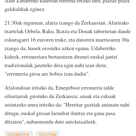
Alde Zaharreko kaleetan barrena ibiliko dira, plazaz plaza
geldialdiak eginez.
21:30ak inguruan, afaria izango da Zerkausian. Afarirako
txartelak Orbela, Raku, Ikatza eta Denak tabernetan daude
eskuragarri 16 euroren truke, eta datorren martxoaren 30a
izango da, hauek erosteko azken eguna. Udaberriko
kideek, erromeriara bertaratzen direnei euskal jantzi
tradizionalak janzteko deia egin nahi izan diete,
"erromeria giroa are hobea izan dadin".
Afalondoan iritsiko da, Emepebost erromeria talde
eibartarrak girotuko du Zerkausia; oinak eta eskuak
astintzeko unea iritsiko da: "Herritar guztiak animatu nahi
ditugu, euskal giroan larunbat iluntze eta gaua pasa
ditzaten", nabarmendu dute antolatzaileek.
GIZARTEA
TOLOSA