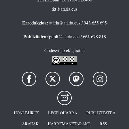
tkt@ataria.eus
Erredakzioa:
ataria@ataria.eus
/ 943 655 695
Publizitatea:
publi@ataria.eus
/ 661 678 818
Codesyntaxek garatua
HONI BURUZ
LEGE OHARRA
PUBLIZITATEA
ARAUAK
HARREMANETARAKO
RSS