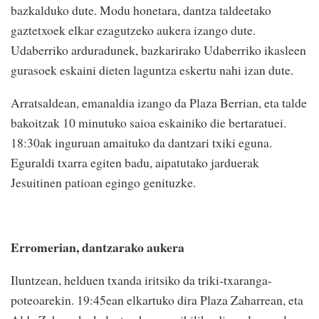
bazkalduko dute. Modu honetara, dantza taldeetako
gaztetxoek elkar ezagutzeko aukera izango dute.
Udaberriko arduradunek, bazkarirako Udaberriko ikasleen
gurasoek eskaini dieten laguntza eskertu nahi izan dute.
Arratsaldean, emanaldia izango da Plaza Berrian, eta talde
bakoitzak 10 minutuko saioa eskainiko die bertaratuei.
18:30ak inguruan amaituko da dantzari txiki eguna.
Eguraldi txarra egiten badu, aipatutako jarduerak
Jesuitinen patioan egingo genituzke.
Erromerian, dantzarako aukera
Iluntzean, helduen txanda iritsiko da triki-txaranga-
poteoarekin. 19:45ean elkartuko dira Plaza Zaharrean, eta