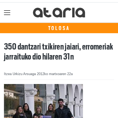
TOLOSA
350 dantzari txikiren jaiari, erromeriak
jarraituko dio hilaren 31n
Itzea Urkizu Arsuaga
2012ko martxoaren 22a