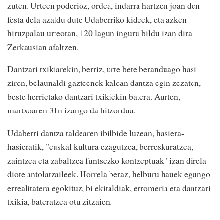
zuten. Urteen poderioz, ordea, indarra hartzen joan den
festa dela azaldu dute Udaberriko kideek, eta azken
hiruzpalau urteotan, 120 lagun inguru bildu izan dira
Zerkausian afaltzen.
Dantzari txikiarekin, berriz, urte bete beranduago hasi
ziren, belaunaldi gazteenek kalean dantza egin zezaten,
beste herrietako dantzari txikiekin batera. Aurten,
martxoaren 31n izango da hitzordua.
Udaberri dantza taldearen ibilbide luzean, hasiera-
hasieratik, "euskal kultura ezagutzea, berreskuratzea,
zaintzea eta zabaltzea funtsezko kontzeptuak" izan direla
diote antolatzaileek. Horrela beraz, helburu hauek egungo
errealitatera egokituz, bi ekitaldiak, erromeria eta dantzari
txikia, bateratzea otu zitzaien.