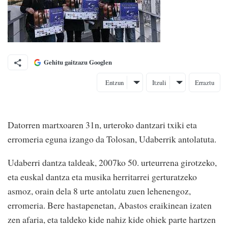
Gehitu gaitzazu Googlen
Entzun
Itzuli
Erraztu
Datorren martxoaren 31n, urteroko dantzari txiki eta
erromeria eguna izango da Tolosan, Udaberrik antolatuta.
Udaberri dantza taldeak, 2007ko 50. urteurrena girotzeko,
eta euskal dantza eta musika herritarrei gerturatzeko
asmoz, orain dela 8 urte antolatu zuen lehenengoz,
erromeria. Bere hastapenetan, Abastos eraikinean izaten
zen afaria, eta taldeko kide nahiz kide ohiek parte hartzen