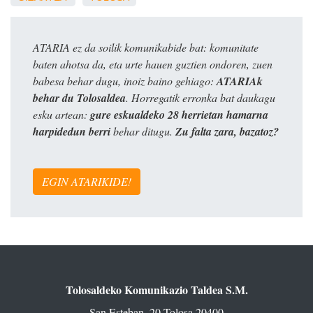
ATARIA ez da soilik komunikabide bat: komunitate
baten ahotsa da, eta urte hauen guztien ondoren, zuen
babesa behar dugu, inoiz baino gehiago:
ATARIAk
behar du Tolosaldea
. Horregatik erronka bat daukagu
esku artean:
gure eskualdeko 28 herrietan hamarna
harpidedun berri
behar ditugu.
Zu falta zara, bazatoz?
EGIN ATARIKIDE!
Tolosaldeko Komunikazio Taldea S.M.
San Esteban, 20 Tolosa 20400