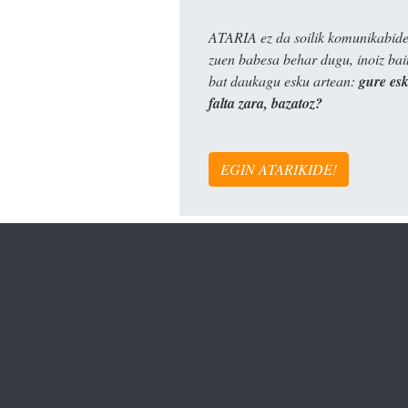
ATARIA ez da soilik komunikabide 
zuen babesa behar dugu, inoiz ba
bat daukagu esku artean:
gure es
falta zara, bazatoz?
EGIN ATARIKIDE!