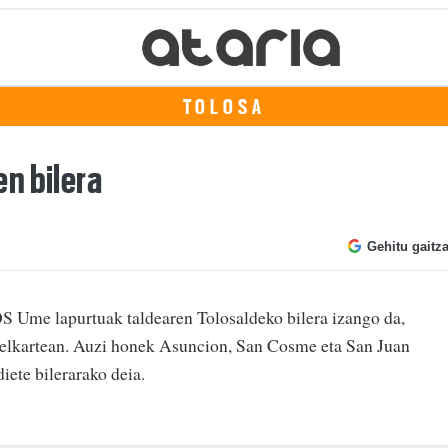
TOLOSA
n bilera
Gehitu gaitz
S Ume lapurtuak taldearen Tolosaldeko bilera izango da,
a elkartean. Auzi honek Asuncion, San Cosme eta San Juan
diete bilerarako deia.