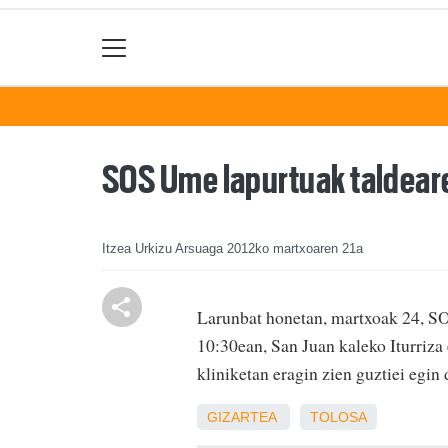
SOS Ume lapurtuak taldeare
Itzea Urkizu Arsuaga
2012ko martxoaren 21a
Larunbat honetan, martxoak 24, SO
10:30ean, San Juan kaleko Iturriz
kliniketan eragin zien guztiei egin 
GIZARTEA
TOLOSA