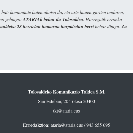
bat: komunitate baten ahotsa da, eta urte hauen guztien ondoren,
ino gehiago:
ATARIAk behar du Tolosaldea
. Horregatik erronka
kualdeko 28 herrietan hamarna harpidedun berri
behar ditugu.
Zu
Tolosaldeko Komunikazio Taldea S.M.
San Esteban, 20 Tolosa 20400
tkt@ataria.eus
Erredakzioa:
ataria@ataria.eus
/ 943 655 695