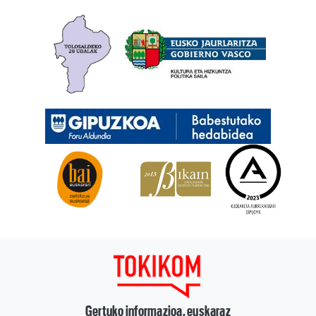
Gertuko informazioa, euskaraz