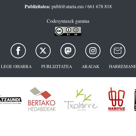
Publizitatea:
publi@ataria.eus
/ 661 678 818
Codesyntaxek garatua
LEGE OHARRA
PUBLIZITATEA
ARAUAK
HARREMANE