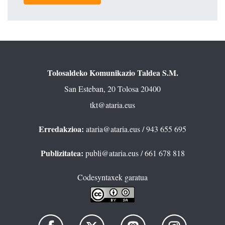
Tolosaldeko Komunikazio Taldea S.M.
San Esteban, 20 Tolosa 20400
tkt@ataria.eus
Erredakzioa:
ataria@ataria.eus
/ 943 655 695
Publizitatea:
publi@ataria.eus
/ 661 678 818
Codesyntaxek garatua