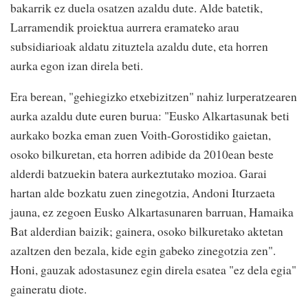
bakarrik ez duela osatzen azaldu dute. Alde batetik,
Larramendik proiektua aurrera eramateko arau
subsidiarioak aldatu zituztela azaldu dute, eta horren
aurka egon izan direla beti.
Era berean, "gehiegizko etxebizitzen" nahiz lurperatzearen
aurka azaldu dute euren burua: "Eusko Alkartasunak beti
aurkako bozka eman zuen Voith-Gorostidiko gaietan,
osoko bilkuretan, eta horren adibide da 2010ean beste
alderdi batzuekin batera aurkeztutako mozioa. Garai
hartan alde bozkatu zuen zinegotzia, Andoni Iturzaeta
jauna, ez zegoen Eusko Alkartasunaren barruan, Hamaika
Bat alderdian baizik; gainera, osoko bilkuretako aktetan
azaltzen den bezala, kide egin gabeko zinegotzia zen".
Honi, gauzak adostasunez egin direla esatea "ez dela egia"
gaineratu diote.