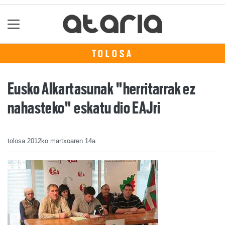
TOLOSA
Eusko Alkartasunak "herritarrak ez
nahasteko" eskatu dio EAJri
tolosa
2012ko martxoaren 14a