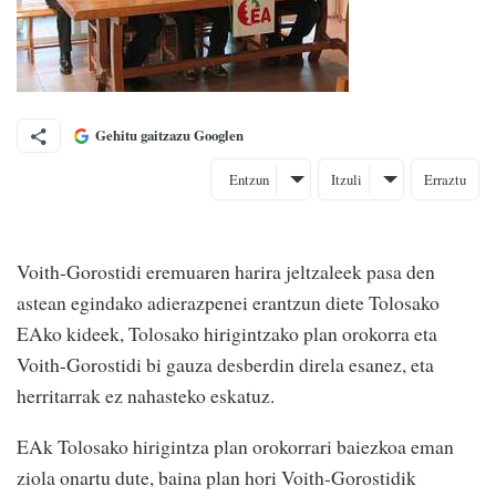
Gehitu gaitzazu Googlen
Entzun
Itzuli
Erraztu
Voith-Gorostidi eremuaren harira jeltzaleek pasa den
astean egindako adierazpenei erantzun diete Tolosako
EAko kideek, Tolosako hirigintzako plan orokorra eta
Voith-Gorostidi bi gauza desberdin direla esanez, eta
herritarrak ez nahasteko eskatuz.
EAk Tolosako hirigintza plan orokorrari baiezkoa eman
ziola onartu dute, baina plan hori Voith-Gorostidik