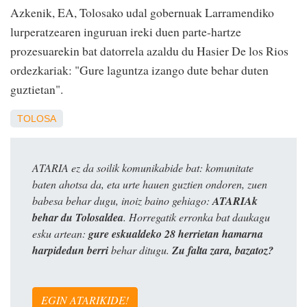
Azkenik, EA, Tolosako udal gobernuak Larramendiko
lurperatzearen inguruan ireki duen parte-hartze
prozesuarekin bat datorrela azaldu du Hasier De los Rios
ordezkariak: "Gure laguntza izango dute behar duten
guztietan".
TOLOSA
ATARIA ez da soilik komunikabide bat: komunitate
baten ahotsa da, eta urte hauen guztien ondoren, zuen
babesa behar dugu, inoiz baino gehiago:
ATARIAk
behar du Tolosaldea
. Horregatik erronka bat daukagu
esku artean:
gure eskualdeko 28 herrietan hamarna
harpidedun berri
behar ditugu.
Zu falta zara, bazatoz?
EGIN ATARIKIDE!