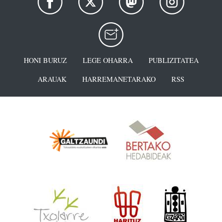
HONI BURUZ
LEGE OHARRA
PUBLIZITATEA
ARAUAK
HARREMANETARAKO
RSS