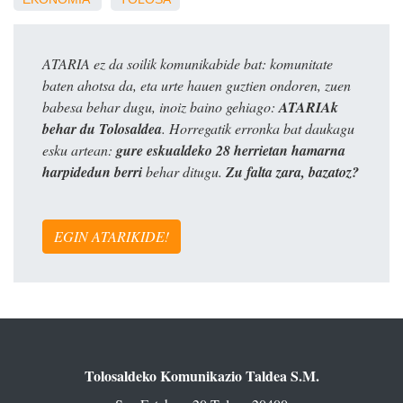
ATARIA ez da soilik komunikabide bat: komunitate
baten ahotsa da, eta urte hauen guztien ondoren, zuen
babesa behar dugu, inoiz baino gehiago:
ATARIAk
behar du Tolosaldea
. Horregatik erronka bat daukagu
esku artean:
gure eskualdeko 28 herrietan hamarna
harpidedun berri
behar ditugu.
Zu falta zara, bazatoz?
EGIN ATARIKIDE!
Tolosaldeko Komunikazio Taldea S.M.