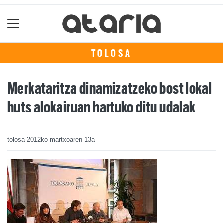
TOLOSA
Merkataritza dinamizatzeko bost lokal
huts alokairuan hartuko ditu udalak
tolosa
2012ko martxoaren 13a