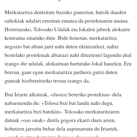
Merkataritza dentsitate baxuko guneetan, hutsik dauden
saltokiak udalari errentan ematea da proiektuaren muina.
Horretarako, Tolosako Udalak eta lokalen jabeek alokairu
kontratua sinatuko dute. Bide honetan, merkataritza
negozio bat abian jarri nahi duten ekintzaileei, nahiz
bestelako proiektuak abiarazi nahi dituztenei lagundu ahal
izango die udalak, alokairuan hartutako lokal hauekin. Era
berean, gaur egun merkataritza jarduera gutxi duten
guneak biziberritzeko tresna izango da.
Ibai Iriarte alkateak, «ilusioz beteriko proiektua» dela
nabarmendu du: «Tolosa bizi bat landu nahi dugu,
merkataritza bizi batekin». Tolosako merkataritzaren
datuak «oso onak» direla gogora ekarri duen arren,
hobetzen jarraitu behar dela azpimarratu du Iriartek,