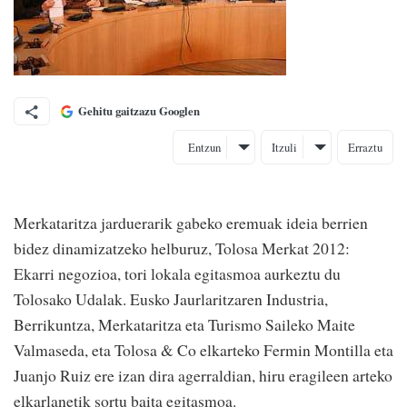
Gehitu gaitzazu Googlen
Entzun
Itzuli
Erraztu
Merkataritza jarduerarik gabeko eremuak ideia berrien
bidez dinamizatzeko helburuz, Tolosa Merkat 2012:
Ekarri negozioa, tori lokala egitasmoa aurkeztu du
Tolosako Udalak. Eusko Jaurlaritzaren Industria,
Berrikuntza, Merkataritza eta Turismo Saileko Maite
Valmaseda, eta Tolosa & Co elkarteko Fermin Montilla eta
Juanjo Ruiz ere izan dira agerraldian, hiru eragileen arteko
elkarlanetik sortu baita egitasmoa.