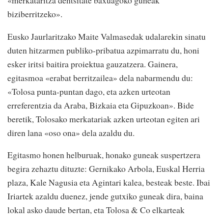
«merkataritza dentsitate baxuagoko guneak
biziberritzeko».
Eusko Jaurlaritzako Maite Valmasedak udalarekin sinatu
duten hitzarmen publiko-pribatua azpimarratu du, honi
esker iritsi baitira proiektua gauzatzera. Gainera,
egitasmoa «erabat berritzailea» dela nabarmendu du:
«Tolosa punta-puntan dago, eta azken urteotan
erreferentzia da Araba, Bizkaia eta Gipuzkoan». Bide
beretik, Tolosako merkatariak azken urteotan egiten ari
diren lana «oso ona» dela azaldu du.
Egitasmo honen helburuak, honako guneak suspertzera
begira zehaztu dituzte: Gernikako Arbola, Euskal Herria
plaza, Kale Nagusia eta Agintari kalea, besteak beste. Ibai
Iriartek azaldu duenez, jende gutxiko guneak dira, baina
lokal asko daude bertan, eta Tolosa & Co elkarteak