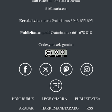
San Esteban, 20 Tolosa 20400
tkt@ataria.eus
Erredakzioa:
ataria@ataria.eus
/ 943 655 695
Publizitatea:
publi@ataria.eus
/ 661 678 818
Codesyntaxek garatua
HONI BURUZ
LEGE OHARRA
PUBLIZITATEA
ARAUAK
HARREMANETARAKO
RSS