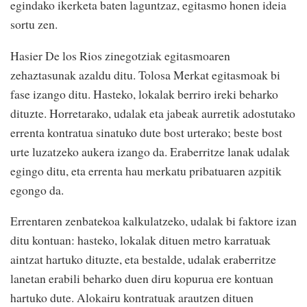
egindako ikerketa baten laguntzaz, egitasmo honen ideia
sortu zen.
Hasier De los Rios zinegotziak egitasmoaren
zehaztasunak azaldu ditu. Tolosa Merkat egitasmoak bi
fase izango ditu. Hasteko, lokalak berriro ireki beharko
dituzte. Horretarako, udalak eta jabeak aurretik adostutako
errenta kontratua sinatuko dute bost urterako; beste bost
urte luzatzeko aukera izango da. Eraberritze lanak udalak
egingo ditu, eta errenta hau merkatu pribatuaren azpitik
egongo da.
Errentaren zenbatekoa kalkulatzeko, udalak bi faktore izan
ditu kontuan: hasteko, lokalak dituen metro karratuak
aintzat hartuko dituzte, eta bestalde, udalak eraberritze
lanetan erabili beharko duen diru kopurua ere kontuan
hartuko dute. Alokairu kontratuak arautzen dituen