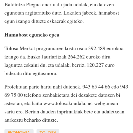
Baldintza Plegua onartu du jada udalak, eta datozen
egunotan argitaratuko dute. Lokalen jabeek, hamabost
egun izango dituzte eskaerak egiteko.
Hamabost eguneko epea
Tolosa Merkat programaren kostu osoa 392.489 eurokoa
izango da. Eusko Jaurlaritzak 264.262 euroko diru
laguntza eskaini du, eta udalak, berriz, 120.227 euro
bideratu ditu egitasmora.
Proiektuan parte hartu nahi dutenek, 943 65 44 66 edo 943
69 75 00 telefono zenbakietara dei dezakete datozen bi
asteotan, eta baita www.tolosakoudala.net webgunean
sartu ere. Bertan dauden inprimakiak bete eta udaletxean
aurkeztu beharko dituzte.
EKONOMIA
TOLOSA