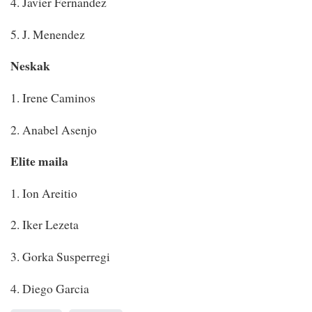
4. Javier Fernandez
5. J. Menendez
Neskak
1. Irene Caminos
2. Anabel Asenjo
Elite maila
1. Ion Areitio
2. Iker Lezeta
3. Gorka Susperregi
4. Diego Garcia