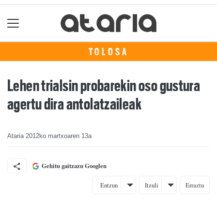
TOLOSA
Lehen trialsin probarekin oso gustura
agertu dira antolatzaileak
Ataria
2012ko martxoaren 13a
Gehitu gaitzazu Googlen
Entzun
Itzuli
Erraztu