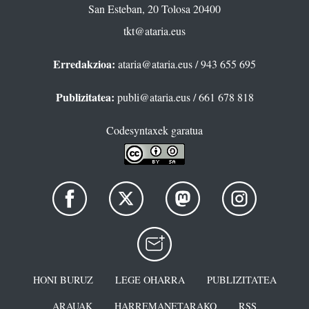
San Esteban, 20 Tolosa 20400
tkt@ataria.eus
Erredakzioa:
ataria@ataria.eus
/ 943 655 695
Publizitatea:
publi@ataria.eus
/ 661 678 818
Codesyntaxek garatua
HONI BURUZ
LEGE OHARRA
PUBLIZITATEA
ARAUAK
HARREMANETARAKO
RSS