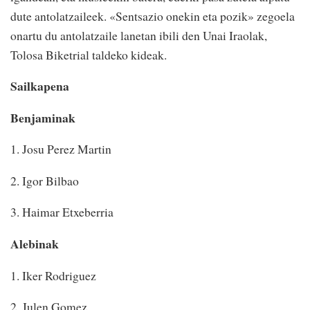
dute antolatzaileek. «Sentsazio onekin eta pozik» zegoela
onartu du antolatzaile lanetan ibili den Unai Iraolak,
Tolosa Biketrial taldeko kideak.
Sailkapena
Benjaminak
1. Josu Perez Martin
2. Igor Bilbao
3. Haimar Etxeberria
Alebinak
1. Iker Rodriguez
2. Julen Gomez