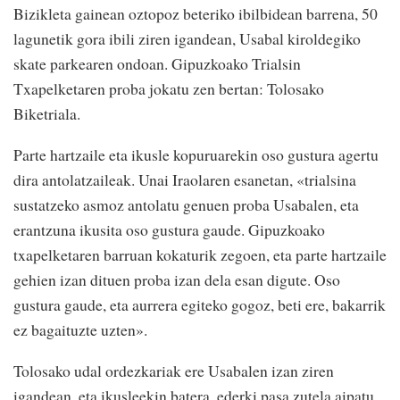
Bizikleta gainean oztopoz beteriko ibilbidean barrena, 50
lagunetik gora ibili ziren igandean, Usabal kiroldegiko
skate parkearen ondoan. Gipuzkoako Trialsin
Txapelketaren proba jokatu zen bertan: Tolosako
Biketriala.
Parte hartzaile eta ikusle kopuruarekin oso gustura agertu
dira antolatzaileak. Unai Iraolaren esanetan, «trialsina
sustatzeko asmoz antolatu genuen proba Usabalen, eta
erantzuna ikusita oso gustura gaude. Gipuzkoako
txapelketaren barruan kokaturik zegoen, eta parte hartzaile
gehien izan dituen proba izan dela esan digute. Oso
gustura gaude, eta aurrera egiteko gogoz, beti ere, bakarrik
ez bagaituzte uzten».
Tolosako udal ordezkariak ere Usabalen izan ziren
igandean, eta ikusleekin batera, ederki pasa zutela aipatu