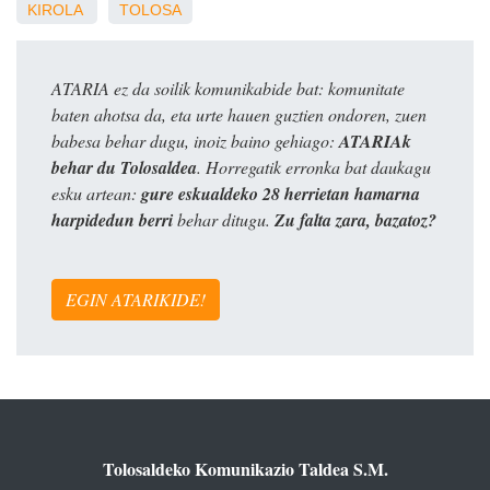
KIROLA
TOLOSA
ATARIA ez da soilik komunikabide bat: komunitate
baten ahotsa da, eta urte hauen guztien ondoren, zuen
babesa behar dugu, inoiz baino gehiago:
ATARIAk
behar du Tolosaldea
. Horregatik erronka bat daukagu
esku artean:
gure eskualdeko 28 herrietan hamarna
harpidedun berri
behar ditugu.
Zu falta zara, bazatoz?
EGIN ATARIKIDE!
Tolosaldeko Komunikazio Taldea S.M.