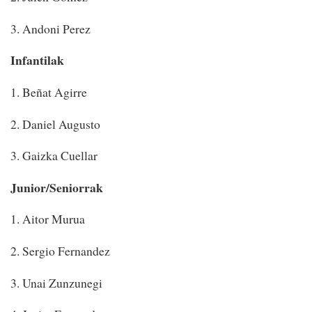
3. Andoni Perez
Infantilak
1. Beñat Agirre
2. Daniel Augusto
3. Gaizka Cuellar
Junior/Seniorrak
1. Aitor Murua
2. Sergio Fernandez
3. Unai Zunzunegi