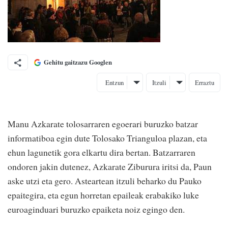
Gehitu gaitzazu Googlen
Entzun
Itzuli
Erraztu
Manu Azkarate tolosarraren egoerari buruzko batzar
informatiboa egin dute Tolosako Trianguloa plazan, eta
ehun lagunetik gora elkartu dira bertan. Batzarraren
ondoren jakin dutenez, Azkarate Ziburura iritsi da, Paun
aske utzi eta gero. Asteartean itzuli beharko du Pauko
epaitegira, eta egun horretan epaileak erabakiko luke
euroaginduari buruzko epaiketa noiz egingo den.