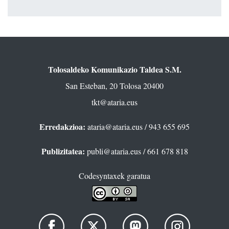
Tolosaldeko Komunikazio Taldea S.M.
San Esteban, 20 Tolosa 20400
tkt@ataria.eus
Erredakzioa:
ataria@ataria.eus
/ 943 655 695
Publizitatea:
publi@ataria.eus
/ 661 678 818
Codesyntaxek garatua