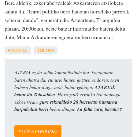
Bere aldetik, ezker abertzaleak Azkarateren atxiloketa
salatu du. "Garai politiko berri hauetan horrelako jarrerak
soberan daude", gaineratu du. Asteartean, Trianguloa
plazan, 20:00etan, beste batzar informatibo batera deitu
dute, Manu Azkarateren egoeraren berri emateko.
POLITIKA
TOLOSA
ATARIA ez da soilik komunikabide bat: komunitate
baten ahotsa da, eta urte hauen guztien ondoren, zuen
babesa behar dugu, inoiz baino gehiago:
ATARIAk
behar du Tolosaldea
. Horregatik erronka bat daukagu
esku artean:
gure eskualdeko 28 herrietan hamarna
harpidedun berri
behar ditugu.
Zu falta zara, bazatoz?
EGIN ATARIKIDE!