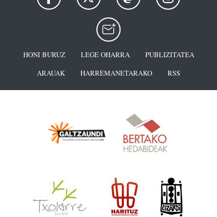
HONI BURUZ
LEGE OHARRA
PUBLIZITATEA
ARAUAK
HARREMANETARAKO
RSS