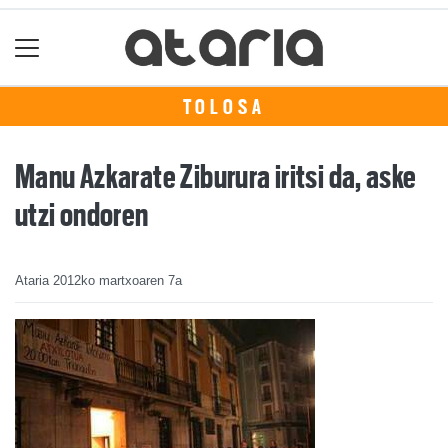
TOLOSA
Manu Azkarate Ziburura iritsi da, aske
utzi ondoren
Ataria
2012ko martxoaren 7a