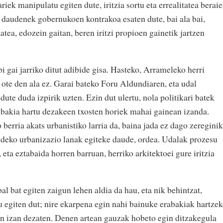
riek manipulatu egiten dute, iritzia sortu eta errealitatea berai
daudenek gobernukoen kontrakoa esaten dute, bai ala bai,
zatea, edozein gaitan, beren iritzi propioen gainetik jartzen
 gai jarriko ditut adibide gisa. Hasteko, Arrameleko herri
 ote den ala ez. Garai bateko Foru Aldundiaren, eta udal
dute duda izpirik uzten. Ezin dut ulertu, nola politikari batek
abakia hartu dezakeen txosten horiek mahai gainean izanda.
erria akats urbanistiko larria da, baina jada ez dago zereginik
ideko urbanizazio lanak egiteke daude, ordea. Udalak prozesu
, eta eztabaida horren barruan, herriko arkitektoei gure iritzia
al bat egiten zaigun lehen aldia da hau, eta nik behintzat,
rtu egiten dut; nire ekarpena egin nahi bainuke erabakiak hartze
en izan dezaten. Denen artean gauzak hobeto egin ditzakegula