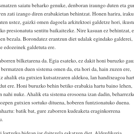
asmatzen saiatu beharko genuke, denboran iraungo duten eta gu
n zati izango diren erabakietan behintzat. Honen harira, iraku
baten ustez, gaizki omen dagoela arkitektoei galdetze hori, ikust
o presionatuta sentitu baikaitezke. Nire kasuan ez behintzat, 
een bezala. Borondatez erantzun diet udalak egindako galderei,
e edozeinek galdetuta ere.
zaborren bilketarena da. Egia esateko, ez dakit honi buruzko gau
a bermatzen duen sistema omen da, eta hori da, hain zuzen ere,
iz ahalik eta gutxien kutsatzearen aldekoa, lan handixeagoa har
dut ere. Honi buruzko behin betiko erabakia hartu baino lehen,
n nahi nuke. Ahalik eta sistema erosoena izan dadin, beharrezk
gozpen gutxien sortuko dituena, hoberen funtzionatuko duena.
haztu: batik bat, gure zaborren kudeaketa eraginkorrena
u.
i lortzeko bidean jar daitezela eskatzen diet. Alderdikeria