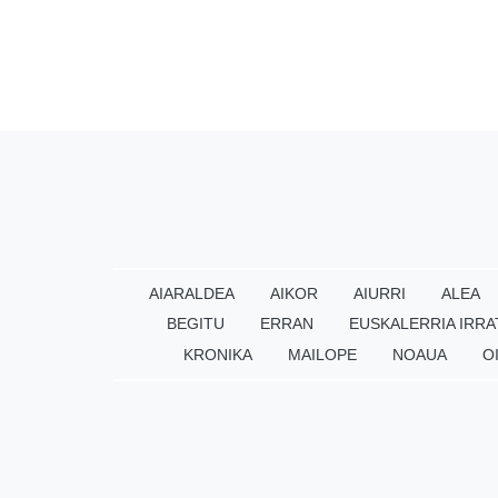
AIARALDEA
AIKOR
AIURRI
ALEA
BEGITU
ERRAN
EUSKALERRIA IRRA
KRONIKA
MAILOPE
NOAUA
O