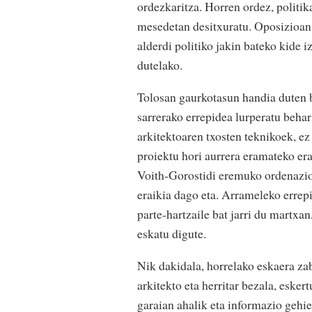
ordezkaritza. Horren ordez, politika
mesedetan desitxuratu. Oposizioan 
alderdi politiko jakin bateko kide i
dutelako.
Tolosan gaurkotasun handia duten bi
sarrerako errepidea lurperatu behar
arkitektoaren txosten teknikoek, ez 
proiektu hori aurrera eramateko er
Voith-Gorostidi eremuko ordenazio b
eraikia dago eta. Arrameleko errep
parte-hartzaile bat jarri du martxan
eskatu digute.
Nik dakidala, horrelako eskaera zab
arkitekto eta herritar bezala, eske
garaian ahalik eta informazio gehi