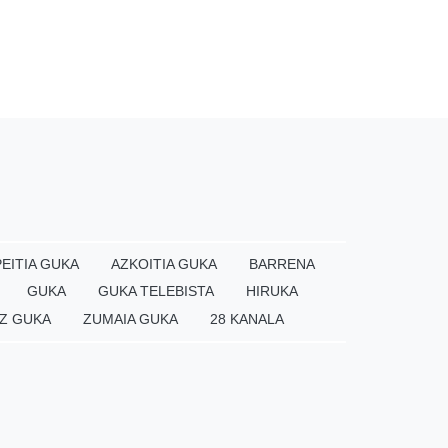
EITIA GUKA
AZKOITIA GUKA
BARRENA
GUKA
GUKA TELEBISTA
HIRUKA
Z GUKA
ZUMAIA GUKA
28 KANALA