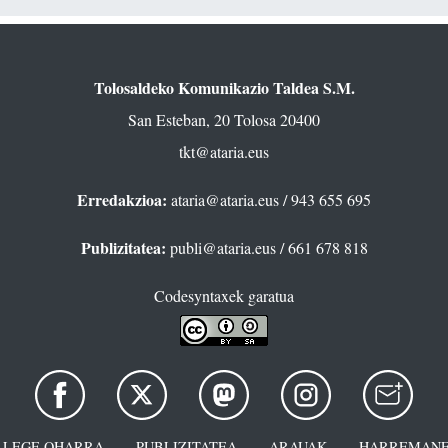
Tolosaldeko Komunikazio Taldea S.M.
San Esteban, 20 Tolosa 20400
tkt@ataria.eus
Erredakzioa:
ataria@ataria.eus
/ 943 655 695
Publizitatea:
publi@ataria.eus
/ 661 678 818
Codesyntaxek garatua
LEGE OHARRA
PUBLIZITATEA
ARAUAK
HARREMANE