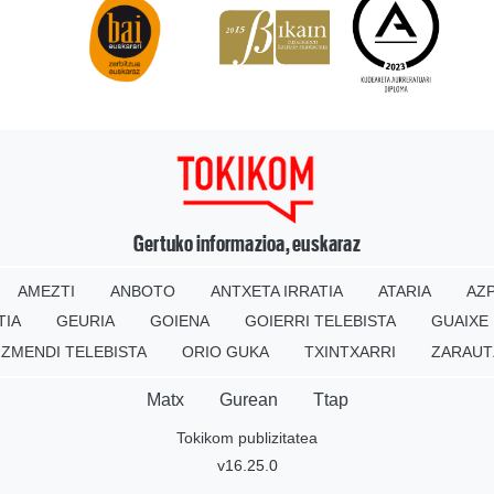
Gertuko informazioa, euskaraz
AMEZTI
ANBOTO
ANTXETA IRRATIA
ATARIA
AZP
TIA
GEURIA
GOIENA
GOIERRI TELEBISTA
GUAIXE
IZMENDI TELEBISTA
ORIO GUKA
TXINTXARRI
ZARAUT
Matx
Gurean
Ttap
Tokikom publizitatea
v16.25.0