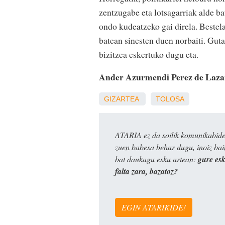
zentzugabe eta lotsagarriak alde bat
ondo kudeatzeko gai direla. Bestela,
batean sinesten duen norbaiti. Gut
bizitzea eskertuko dugu eta.
Ander Azurmendi Perez de Laza
GIZARTEA
TOLOSA
ATARIA ez da soilik komunikabide 
zuen babesa behar dugu, inoiz ba
bat daukagu esku artean:
gure es
falta zara, bazatoz?
EGIN ATARIKIDE!