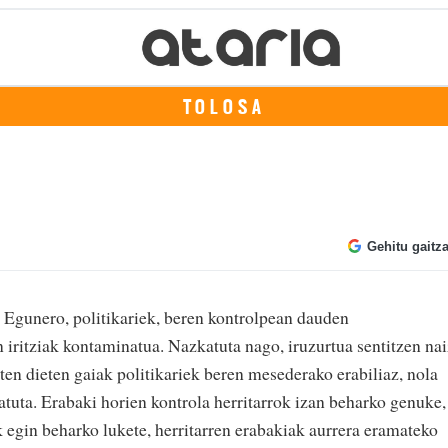
TOLOSA
Gehitu gaitz
. Egunero, politikariek, beren kontrolpean dauden
 iritziak kontaminatua. Nazkatuta nago, iruzurtua sentitzen nai
ten dieten gaiak politikariek beren mesederako erabiliaz, nola
atuta. Erabaki horien kontrola herritarrok izan beharko genuke,
ik egin beharko lukete, herritarren erabakiak aurrera eramateko