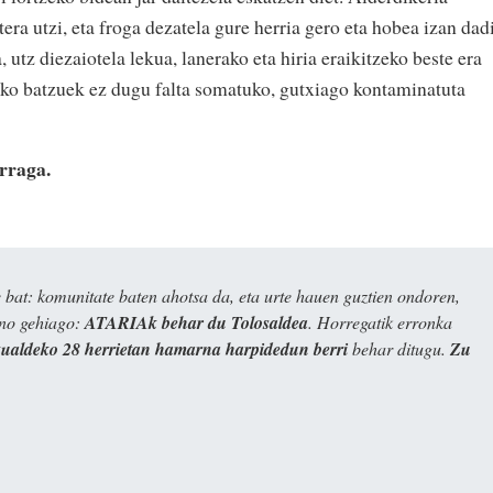
era utzi, eta froga dezatela gure herria gero eta hobea izan dad
 utz diezaiotela lekua, lanerako eta hiria eraikitzeko beste era
ako batzuek ez dugu falta somatuko, gutxiago kontaminatuta
rraga.
bat: komunitate baten ahotsa da, eta urte hauen guztien ondoren,
ino gehiago:
ATARIAk behar du Tolosaldea
. Horregatik erronka
kualdeko 28 herrietan hamarna harpidedun berri
behar ditugu.
Zu