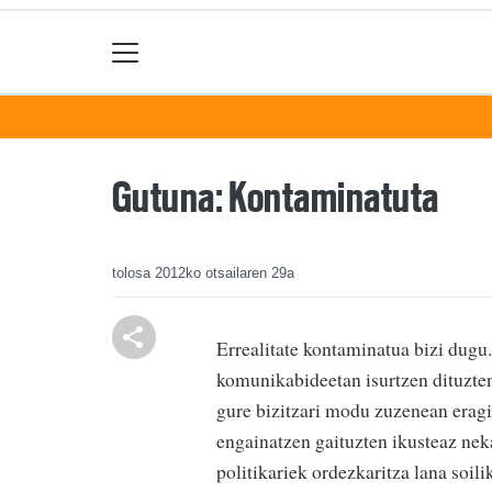
Gutuna: Kontaminatuta
tolosa
2012ko otsailaren 29a
Errealitate kontaminatua bizi dugu
komunikabideetan isurtzen dituzten
gure bizitzari modu zuzenean eragi
engainatzen gaituzten ikusteaz nek
politikariek ordezkaritza lana soil