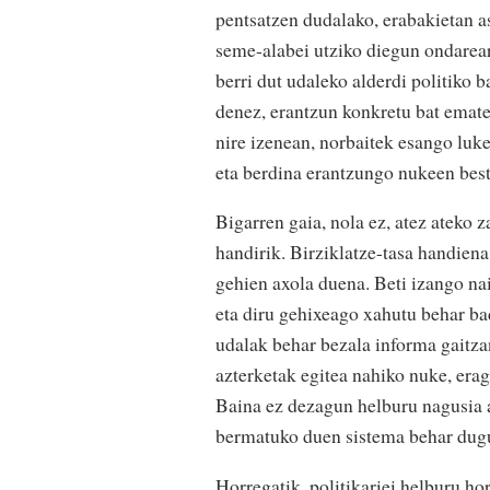
pentsatzen dudalako, erabakietan 
seme-alabei utziko diegun ondareare
berri dut udaleko alderdi politiko 
denez, erantzun konkretu bat ematek
nire izenean, norbaitek esango luk
eta berdina erantzungo nukeen best
Bigarren gaia, nola ez, atez ateko 
handirik. Birziklatze-tasa handien
gehien axola duena. Beti izango na
eta diru gehixeago xahutu behar ba
udalak behar bezala informa gaitza
azterketak egitea nahiko nuke, era
Baina ez dezagun helburu nagusia a
bermatuko duen sistema behar dug
Horregatik, politikariei helburu hor