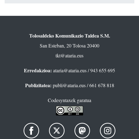
Tolosaldeko Komunikazio Taldea S.M.
San Esteban, 20 Tolosa 20400
tkt@ataria.eus
Erredakzioa:
ataria@ataria.eus
/ 943 655 695
Publizitatea:
publi@ataria.eus
/ 661 678 818
Codesyntaxek garatua