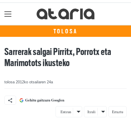
TOLOSA
Sarrerak salgai Pirritx, Porrotx eta
Marimotots ikusteko
tolosa
2012ko otsailaren 24a
Gehitu gaitzazu Googlen
Entzun
Itzuli
Erraztu