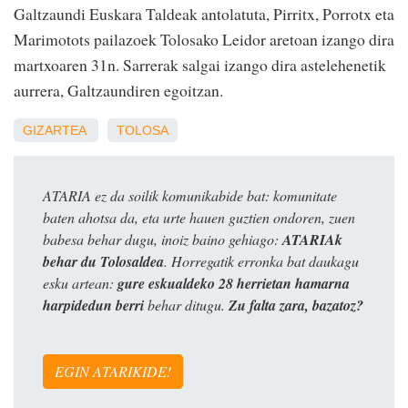
Galtzaundi Euskara Taldeak antolatuta, Pirritx, Porrotx eta
Marimotots pailazoek Tolosako Leidor aretoan izango dira
martxoaren 31n. Sarrerak salgai izango dira astelehenetik
aurrera, Galtzaundiren egoitzan.
GIZARTEA
TOLOSA
ATARIA ez da soilik komunikabide bat: komunitate
baten ahotsa da, eta urte hauen guztien ondoren, zuen
babesa behar dugu, inoiz baino gehiago:
ATARIAk
behar du Tolosaldea
. Horregatik erronka bat daukagu
esku artean:
gure eskualdeko 28 herrietan hamarna
harpidedun berri
behar ditugu.
Zu falta zara, bazatoz?
EGIN ATARIKIDE!