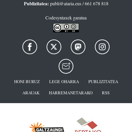
Publizitatea:
publi@ataria.eus
/ 661 678 818
Codesyntaxek garatua
HONI BURUZ
LEGE OHARRA
PUBLIZITATEA
ARAUAK
HARREMANETARAKO
RSS