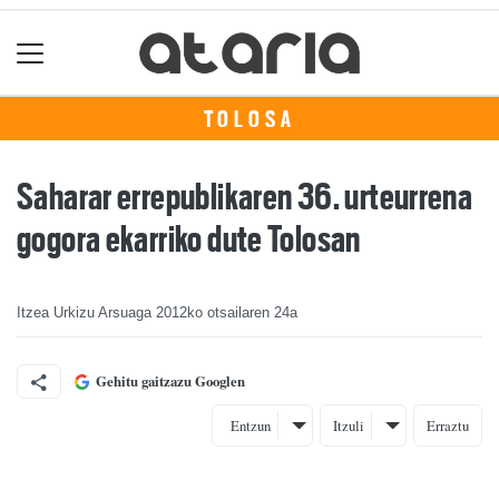
TOLOSA
Saharar errepublikaren 36. urteurrena
gogora ekarriko dute Tolosan
Itzea Urkizu Arsuaga
2012ko otsailaren 24a
Gehitu gaitzazu Googlen
Entzun
Itzuli
Erraztu