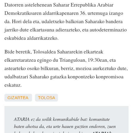
Datorren astelehenean Saharar Errepublika Arabiar
Demokratikoaren aldarrikapenaren 36. urtemuga izango
da. Hori dela eta, udaletxeko balkoian Saharako bandera
jarriko dute elkartasuna adierazteko, eta autodeterminazio
eskubidea aldarrikatzeko.
Bide beretik, Tolosaldea Sahararekin elkarteak
elkarretaratzea egingo du Trianguloan, 19:30ean, eta
astearteko osoko bilkuran, berriz, mozioa aurkeztuko dute,
udalbatzari Saharako gatazka konpontzeko konpromisoa
eskatuz.
GIZARTEA
TOLOSA
ATARIA ez da soilik komunikabide bat: komunitate
baten ahotsa da, eta urte hauen guztien ondoren, zuen