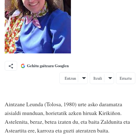
Gehitu gaitzazu Googlen
Entzun
Itzuli
Erraztu
Aintzane Leunda (Tolosa, 1980) urte asko daramatza
aisialdi munduan, horietatik azken hiruak Kirikiñon.
Astelenita, beraz, betea izaten du, eta baita Zaldunita eta
Asteartita ere, karroza eta guzti ateratzen baita.