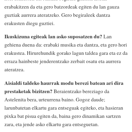
erabakitzen da eta gero batzordeak egiten du lan gauza
guztiak aurrera ateratzeko. Gero begiraleek dantza
erakusten diegu guztiei.
Ikuskizuna egiteak lan asko suposatzen du?
Lan
gehiena duena da: erabaki musika eta dantza, eta gero hori
erakustea. Hirurehundik gorako lagun taldea gara eta ez da
erraza hainbeste jenderentzako zerbait osatu eta aurrera
ateratzea.
Aisialdi taldeko haurrak modu berezi batean ari dira
prestaketak bizitzen?
Beraientzako bereziago da
Astelenita bera, urteurrena baino. Gogoz daude;
larunbatetan elkartu gara entseguak egiteko, eta hasieran
pixka bat pisua egiten da, baina gero dinamikan sartzen
zara, eta jende asko elkartu gara entseguetan.