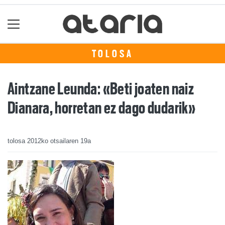
TOLOSA
Aintzane Leunda: «Beti joaten naiz
Dianara, horretan ez dago dudarik»
tolosa
2012ko otsailaren 19a