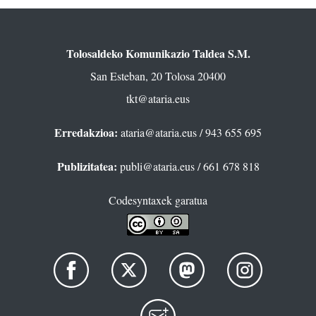
Tolosaldeko Komunikazio Taldea S.M.
San Esteban, 20 Tolosa 20400
tkt@ataria.eus
Erredakzioa:
ataria@ataria.eus
/ 943 655 695
Publizitatea:
publi@ataria.eus
/ 661 678 818
Codesyntaxek garatua