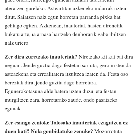
ateratzen garelako. Asteartitan azkeneko indarrak uzten
ditut. Saiatzen naiz egun horretan parranda pixka bat
gehiago egiten. Azkenean, inauteriak hasten direnetik
bukatu arte, ia arnasa hartzeko denborarik gabe ibiltzen
naiz urtero.
Zer dira zuretzako inauteriak?
Niretzako kit kat bat dira
neguan. Jende guztia dago festetan sartuta; gero iristen da
asteazkena eta errealitatera itzultzea izaten da. Festa oso
bereziak dira, jende guztia dago horretara.
Egunerokotasuna alde batera uzten duzu, eta festan
murgiltzen zara, horretarako zaude, ondo pasatzeko
egunak.
Zer esango zenioke Tolosako inauteriak ezagutzen ez
duen bati? Nola gonbidatuko zenuke?
Mozorrotuta