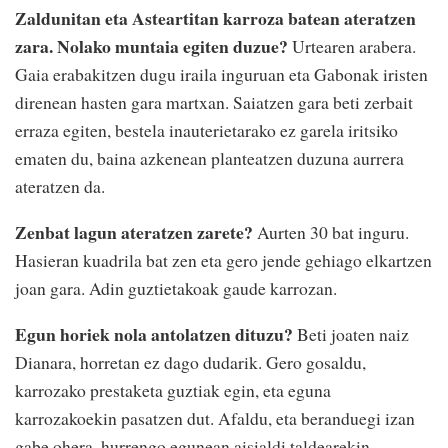
Zaldunitan eta Asteartitan karroza batean ateratzen
zara. Nolako muntaia egiten duzue?
Urtearen arabera.
Gaia erabakitzen dugu iraila inguruan eta Gabonak iristen
direnean hasten gara martxan. Saiatzen gara beti zerbait
erraza egiten, bestela inauterietarako ez garela iritsiko
ematen du, baina azkenean planteatzen duzuna aurrera
ateratzen da.
Zenbat lagun ateratzen zarete?
Aurten 30 bat inguru.
Hasieran kuadrila bat zen eta gero jende gehiago elkartzen
joan gara. Adin guztietakoak gaude karrozan.
Egun horiek nola antolatzen dituzu?
Beti joaten naiz
Dianara, horretan ez dago dudarik. Gero gosaldu,
karrozako prestaketa guztiak egin, eta eguna
karrozakoekin pasatzen dut. Afaldu, eta beranduegi izan
gabe ohera, hurrengo egunean aisialdi taldearekin