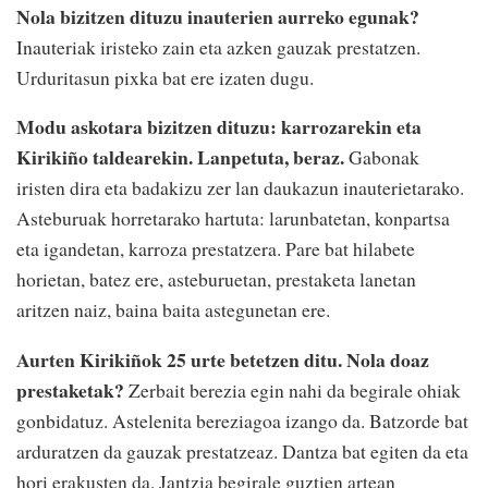
Nola bizitzen dituzu inauterien aurreko egunak?
Inauteriak iristeko zain eta azken gauzak prestatzen.
Urduritasun pixka bat ere izaten dugu.
Modu askotara bizitzen dituzu: karrozarekin eta
Kirikiño taldearekin. Lanpetuta, beraz.
Gabonak
iristen dira eta badakizu zer lan daukazun inauterietarako.
Asteburuak horretarako hartuta: larunbatetan, konpartsa
eta igandetan, karroza prestatzera. Pare bat hilabete
horietan, batez ere, asteburuetan, prestaketa lanetan
aritzen naiz, baina baita astegunetan ere.
Aurten Kirikiñok 25 urte betetzen ditu. Nola doaz
prestaketak?
Zerbait berezia egin nahi da begirale ohiak
gonbidatuz. Astelenita bereziagoa izango da. Batzorde bat
arduratzen da gauzak prestatzeaz. Dantza bat egiten da eta
hori erakusten da. Jantzia begirale guztien artean