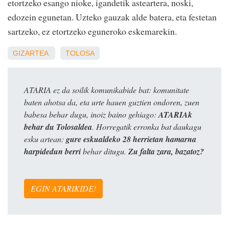
etortzeko esango nioke, igandetik asteartera, noski,
edozein egunetan. Uzteko gauzak alde batera, eta festetan
sartzeko, ez etortzeko eguneroko eskemarekin.
GIZARTEA
TOLOSA
ATARIA ez da soilik komunikabide bat: komunitate
baten ahotsa da, eta urte hauen guztien ondoren, zuen
babesa behar dugu, inoiz baino gehiago:
ATARIAk
behar du Tolosaldea
. Horregatik erronka bat daukagu
esku artean:
gure eskualdeko 28 herrietan hamarna
harpidedun berri
behar ditugu.
Zu falta zara, bazatoz?
EGIN ATARIKIDE!