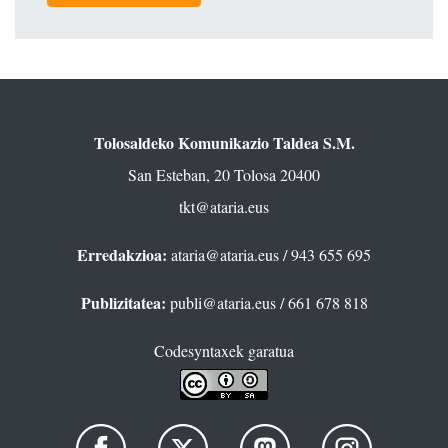
Tolosaldeko Komunikazio Taldea S.M.
San Esteban, 20 Tolosa 20400
tkt@ataria.eus
Erredakzioa:
ataria@ataria.eus
/ 943 655 695
Publizitatea:
publi@ataria.eus
/ 661 678 818
Codesyntaxek garatua