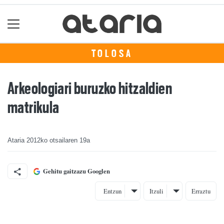
TOLOSA
Arkeologiari buruzko hitzaldien
matrikula
Ataria
2012ko otsailaren 19a
Gehitu gaitzazu Googlen
Entzun
Itzuli
Erraztu