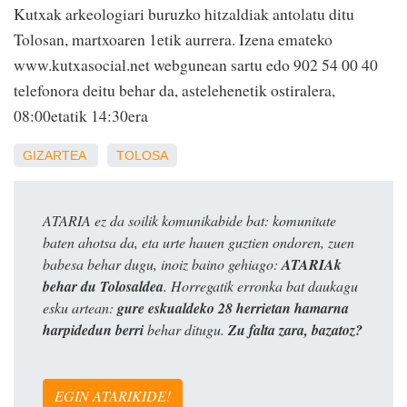
Kutxak arkeologiari buruzko hitzaldiak antolatu ditu
Tolosan, martxoaren 1etik aurrera. Izena emateko
www.kutxasocial.net webgunean sartu edo 902 54 00 40
telefonora deitu behar da, astelehenetik ostiralera,
08:00etatik 14:30era
GIZARTEA
TOLOSA
ATARIA ez da soilik komunikabide bat: komunitate
baten ahotsa da, eta urte hauen guztien ondoren, zuen
babesa behar dugu, inoiz baino gehiago:
ATARIAk
behar du Tolosaldea
. Horregatik erronka bat daukagu
esku artean:
gure eskualdeko 28 herrietan hamarna
harpidedun berri
behar ditugu.
Zu falta zara, bazatoz?
EGIN ATARIKIDE!