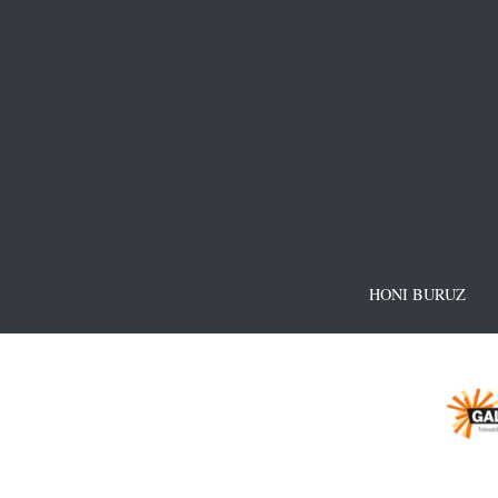
HONI BURUZ