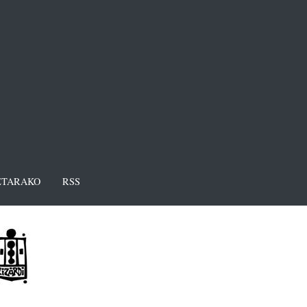
TARAKO
RSS