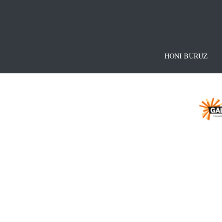
HONI BURUZ