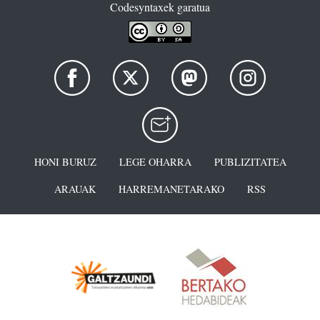
Codesyntaxek garatua
HONI BURUZ
LEGE OHARRA
PUBLIZITATEA
ARAUAK
HARREMANETARAKO
RSS