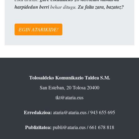
harpidedun berri
behar ditugu.
Zu falta zara, bazatoz?
EGIN ATARIKIDE!
Tolosaldeko Komunikazio Taldea S.M.
San Esteban, 20 Tolosa 20400
tkt@ataria.eus
Erredakzioa:
ataria@ataria.eus
/ 943 655 695
Publizitatea:
publi@ataria.eus
/ 661 678 818