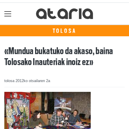
TOLOSA
«Mundua bukatuko da akaso, baina
Tolosako Inauteriak inoiz ez»
tolosa
2012ko otsailaren 2a