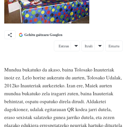
Gehitu gaitzazu Googlen
Entzun
Itzuli
Erraztu
Mundua bukatuko da akaso, baina Tolosako Inauteriak
inoiz ez. Lelo horixe aukeratu du aurten, Tolosako Udalak,
2012ko Inauteriak aurkezteko. Izan ere, Maiek aurten
mundua bukatuko zela iragarri zuten, baina Inauteriak
behintzat, ospatu ospatuko direla dirudi. Aldaketei
dagokionez, udalak egitarauan QR kodea jarri dutela,
eraso sexistak salatzeko gunea jarriko dutela, eta zezen
plazako edukiera errespetatzeko neurriak hartuko dituztela