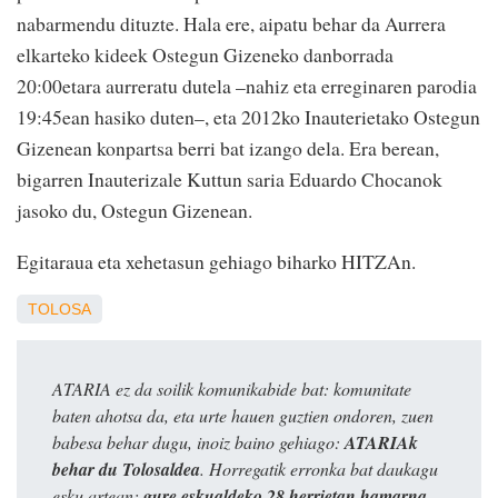
nabarmendu dituzte. Hala ere, aipatu behar da Aurrera
elkarteko kideek Ostegun Gizeneko danborrada
20:00etara aurreratu dutela –nahiz eta erreginaren parodia
19:45ean hasiko duten–, eta 2012ko Inauterietako Ostegun
Gizenean konpartsa berri bat izango dela. Era berean,
bigarren Inauterizale Kuttun saria Eduardo Chocanok
jasoko du, Ostegun Gizenean.
Egitaraua eta xehetasun gehiago biharko HITZAn.
TOLOSA
ATARIA ez da soilik komunikabide bat: komunitate
baten ahotsa da, eta urte hauen guztien ondoren, zuen
babesa behar dugu, inoiz baino gehiago:
ATARIAk
behar du Tolosaldea
. Horregatik erronka bat daukagu
esku artean:
gure eskualdeko 28 herrietan hamarna