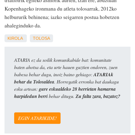
Kopenhageko ironmana du atleta tolosarrak, 2012ko
helbururik behinena; iazko seigarren postua hobetzen
ahaleginduko da.
KIROLA
TOLOSA
ATARIA ez da soilik komunikabide bat: komunitate
baten ahotsa da, eta urte hauen guztien ondoren, zuen
babesa behar dugu, inoiz baino gehiago:
ATARIAk
behar du Tolosaldea
. Horregatik erronka bat daukagu
esku artean:
gure eskualdeko 28 herrietan hamarna
harpidedun berri
behar ditugu.
Zu falta zara, bazatoz?
EGIN ATARIKIDE!