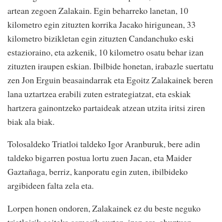
artean zegoen Zalakain. Egin beharreko lanetan, 10
kilometro egin zituzten korrika Jacako hirigunean, 33
kilometro bizikletan egin zituzten Candanchuko eski
estazioraino, eta azkenik, 10 kilometro osatu behar izan
zituzten iraupen eskian. Ibilbide honetan, irabazle suertatu
zen Jon Erguin beasaindarrak eta Egoitz Zalakainek beren
lana uztartzea erabili zuten estrategiatzat, eta eskiak
hartzera gainontzeko partaideak atzean utzita iritsi ziren
biak ala biak.
Tolosaldeko Triatloi taldeko Igor Aranburuk, bere adin
taldeko bigarren postua lortu zuen Jacan, eta Maider
Gaztañaga, berriz, kanporatu egin zuten, ibilbideko
argibideen falta zela eta.
Lorpen honen ondoren, Zalakainek ez du beste neguko
triatloirik egiteko asmorik aurten, izan ere, abuztuan