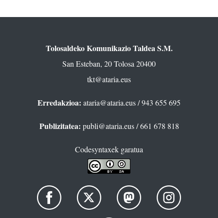
Tolosaldeko Komunikazio Taldea S.M.
San Esteban, 20 Tolosa 20400
tkt@ataria.eus
Erredakzioa:
ataria@ataria.eus
/ 943 655 695
Publizitatea:
publi@ataria.eus
/ 661 678 818
Codesyntaxek garatua