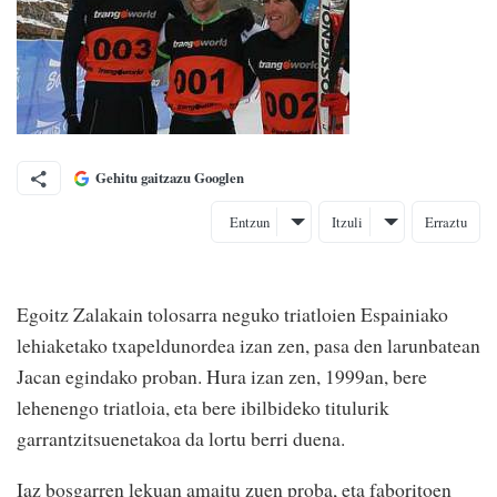
Gehitu gaitzazu Googlen
Entzun
Itzuli
Erraztu
Egoitz Zalakain tolosarra neguko triatloien Espainiako
lehiaketako txapeldunordea izan zen, pasa den larunbatean
Jacan egindako proban. Hura izan zen, 1999an, bere
lehenengo triatloia, eta bere ibilbideko titulurik
garrantzitsuenetakoa da lortu berri duena.
Iaz bosgarren lekuan amaitu zuen proba, eta faboritoen