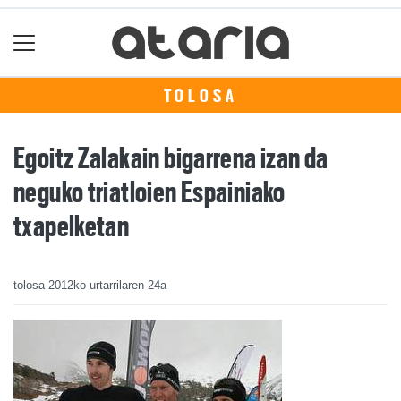
TOLOSA
Egoitz Zalakain bigarrena izan da
neguko triatloien Espainiako
txapelketan
tolosa
2012ko urtarrilaren 24a