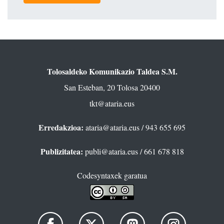
Tolosaldeko Komunikazio Taldea S.M.
San Esteban, 20 Tolosa 20400
tkt@ataria.eus
Erredakzioa:
ataria@ataria.eus
/ 943 655 695
Publizitatea:
publi@ataria.eus
/ 661 678 818
Codesyntaxek garatua