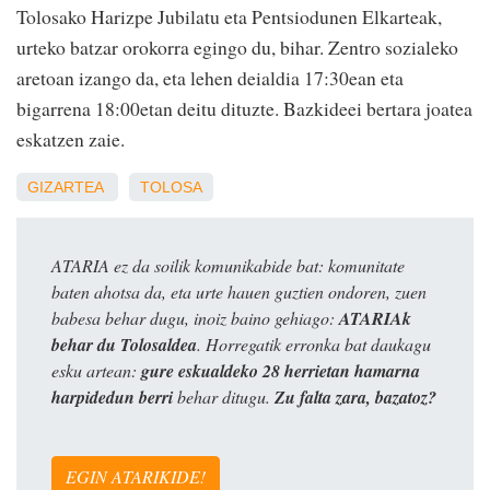
Tolosako Harizpe Jubilatu eta Pentsiodunen Elkarteak,
urteko batzar orokorra egingo du, bihar. Zentro sozialeko
aretoan izango da, eta lehen deialdia 17:30ean eta
bigarrena 18:00etan deitu dituzte. Bazkideei bertara joatea
eskatzen zaie.
GIZARTEA
TOLOSA
ATARIA ez da soilik komunikabide bat: komunitate
baten ahotsa da, eta urte hauen guztien ondoren, zuen
babesa behar dugu, inoiz baino gehiago:
ATARIAk
behar du Tolosaldea
. Horregatik erronka bat daukagu
esku artean:
gure eskualdeko 28 herrietan hamarna
harpidedun berri
behar ditugu.
Zu falta zara, bazatoz?
EGIN ATARIKIDE!