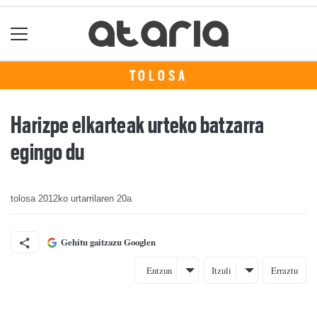
TOLOSA
Harizpe elkarteak urteko batzarra
egingo du
tolosa
2012ko urtarrilaren 20a
Gehitu gaitzazu Googlen
Entzun
Itzuli
Erraztu