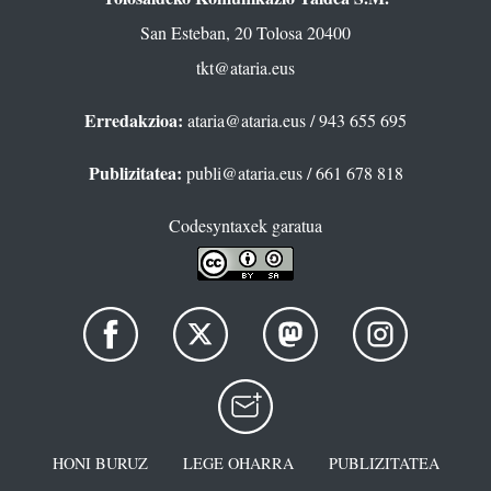
San Esteban, 20 Tolosa 20400
tkt@ataria.eus
Erredakzioa:
ataria@ataria.eus
/ 943 655 695
Publizitatea:
publi@ataria.eus
/ 661 678 818
Codesyntaxek garatua
HONI BURUZ
LEGE OHARRA
PUBLIZITATEA