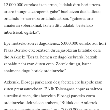
12.000.000 eurokoa izan arren, "udalak diru hori urtero-
urtero inongo atzerapenik gabe" bueltatzen duela diote;
ordaindu beharrekoa ordaindutakoan, "gainera, urte
amaieran soberakinak izaten ditu udalak, bestelako
inbertsioak egiteko".
Epe motzeko zorrei dagokienez, 5.000.000 euroko zor hori
Plaza Berriko etxebizitzen dirua jasotzean kitatuko dela
dio Azkuek: "Beraz, hemen ez dago kiebrarik, batzuk
zabaldu nahi izan duten eran. Zorrak ditugu, baina
ahalmena dugu horiek ordaintzeko".
Azkenik, Elosegi parkearen desjabetzea ere hizpide izan
zuten prentsaurrekoan. EAJk Tolosagasa enpresa saltzea
aurreikusi zuen, diru horrekin Elosegi parkeko zorra
ordaintzeko. Jeltzaleen arabera, "Bilduk eta Aralarrek
prozesua geratu egin zuten", eta "8.000.000 euroko zor