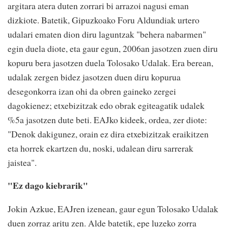
argitara atera duten zorrari bi arrazoi nagusi eman
dizkiote. Batetik, Gipuzkoako Foru Aldundiak urtero
udalari ematen dion diru laguntzak "behera nabarmen"
egin duela diote, eta gaur egun, 2006an jasotzen zuen diru
kopuru bera jasotzen duela Tolosako Udalak. Era berean,
udalak zergen bidez jasotzen duen diru kopurua
desegonkorra izan ohi da obren gaineko zergei
dagokienez; etxebizitzak edo obrak egiteagatik udalek
%5a jasotzen dute beti. EAJko kideek, ordea, zer diote:
"Denok dakigunez, orain ez dira etxebizitzak eraikitzen
eta horrek ekartzen du, noski, udalean diru sarrerak
jaistea".
"Ez dago kiebrarik"
Jokin Azkue, EAJren izenean, gaur egun Tolosako Udalak
duen zorraz aritu zen. Alde batetik, epe luzeko zorra