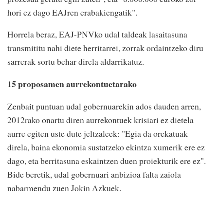
hori ez dago EAJren erabakiengatik".
Horrela beraz, EAJ-PNVko udal taldeak lasaitasuna
transmititu nahi diete herritarrei, zorrak ordaintzeko diru
sarrerak sortu behar direla aldarrikatuz.
15 proposamen aurrekontuetarako
Zenbait puntuan udal gobernuarekin ados dauden arren,
2012rako onartu diren aurrekontuek krisiari ez dietela
aurre egiten uste dute jeltzaleek: "Egia da orekatuak
direla, baina ekonomia sustatzeko ekintza xumerik ere ez
dago, eta berritasuna eskaintzen duen proiekturik ere ez".
Bide beretik, udal gobernuari anbizioa falta zaiola
nabarmendu zuen Jokin Azkuek.