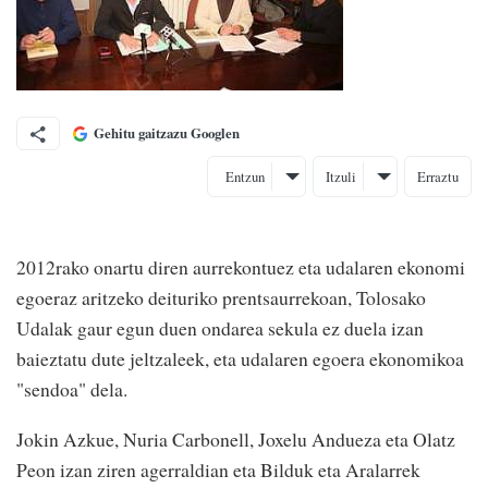
Gehitu gaitzazu Googlen
Entzun
Itzuli
Erraztu
2012rako onartu diren aurrekontuez eta udalaren ekonomi
egoeraz aritzeko deituriko prentsaurrekoan, Tolosako
Udalak gaur egun duen ondarea sekula ez duela izan
baieztatu dute jeltzaleek, eta udalaren egoera ekonomikoa
"sendoa" dela.
Jokin Azkue, Nuria Carbonell, Joxelu Andueza eta Olatz
Peon izan ziren agerraldian eta Bilduk eta Aralarrek