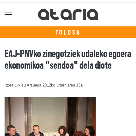
TOLOSA
EAJ-PNVko zinegotziek udaleko egoera
ekonomikoa "sendoa" dela diote
Itzea Urkizu Arsuaga
2012ko urtarrilaren 13a