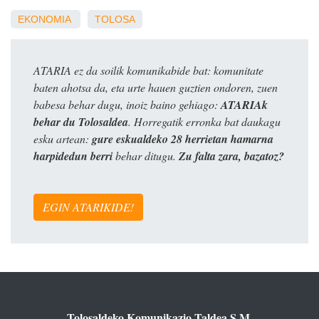
EKONOMIA
TOLOSA
ATARIA ez da soilik komunikabide bat: komunitate
baten ahotsa da, eta urte hauen guztien ondoren, zuen
babesa behar dugu, inoiz baino gehiago:
ATARIAk
behar du Tolosaldea
. Horregatik erronka bat daukagu
esku artean:
gure eskualdeko 28 herrietan hamarna
harpidedun berri
behar ditugu.
Zu falta zara, bazatoz?
EGIN ATARIKIDE!
Tolosaldeko Komunikazio Taldea S.M.