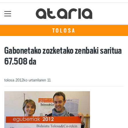
TOLOSA
Gabonetako zozketako zenbaki saritua
67.508 da
tolosa
2012ko urtarrilaren 11