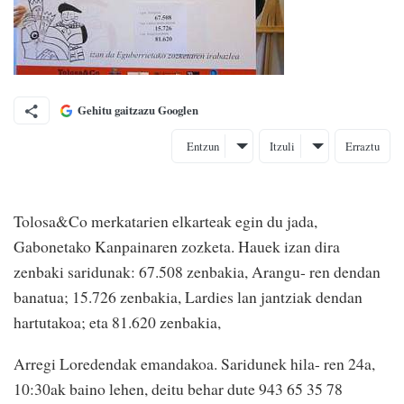
Gehitu gaitzazu Googlen
Entzun
Itzuli
Erraztu
Tolosa&Co merkatarien elkarteak egin du jada,
Gabonetako Kanpainaren zozketa. Hauek izan dira
zenbaki saridunak: 67.508 zenbakia, Arangu- ren dendan
banatua; 15.726 zenbakia, Lardies lan jantziak dendan
hartutakoa; eta 81.620 zenbakia,
Arregi Loredendak emandakoa. Saridunek hila- ren 24a,
10:30ak baino lehen, deitu behar dute 943 65 35 78