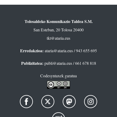
Tolosaldeko Komunikazio Taldea S.M.
San Esteban, 20 Tolosa 20400
tkt@ataria.eus
Erredakzioa:
ataria@ataria.eus
/ 943 655 695
Publizitatea:
publi@ataria.eus
/ 661 678 818
Codesyntaxek garatua