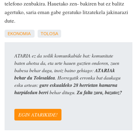
telefono zenbakira. Hauetako zen- bakiren bat ez balitz
agertuko, saria eman gabe geratuko litzatekela jakinarazi
dute.
EKONOMIA
TOLOSA
ATARIA ez da soilik komunikabide bat: komunitate
baten ahotsa da, eta urte hauen guztien ondoren, zuen
babesa behar dugu, inoiz baino gehiago:
ATARIAk
behar du Tolosaldea
. Horregatik erronka bat daukagu
esku artean:
gure eskualdeko 28 herrietan hamarna
harpidedun berri
behar ditugu.
Zu falta zara, bazatoz?
EGIN ATARIKIDE!