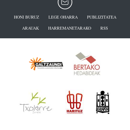
HONI BURUZ
LEGE OHARRA
PUBLIZITATEA
ARAUAK
HARREMANETARAKO
RSS