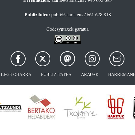
Publizitatea:
publi@ataria.eus
/ 661 678 818
Codesyntaxek garatua
LEGE OHARRA
PUBLIZITATEA
ARAUAK
HARREMANE