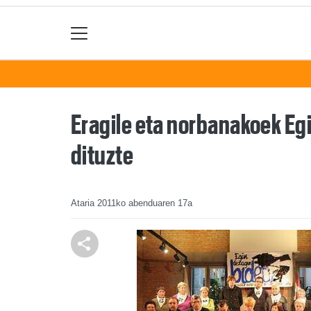
Eragile eta norbanakoek Eg
dituzte
Ataria
2011ko abenduaren 17a