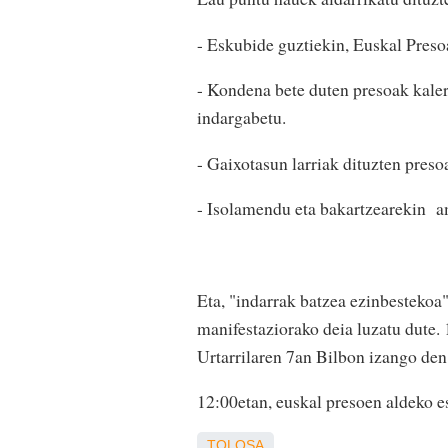
- Eskubide guztiekin, Euskal Preso
- Kondena bete duten presoak kalera
indargabetu.
- Gaixotasun larriak dituzten preso
- Isolamendu eta bakartzearekin a
Eta, "indarrak batzea ezinbestekoa"
manifestaziorako deia luzatu dute. 
Urtarrilaren 7an Bilbon izango den
12:00etan, euskal presoen aldeko e
TOLOSA