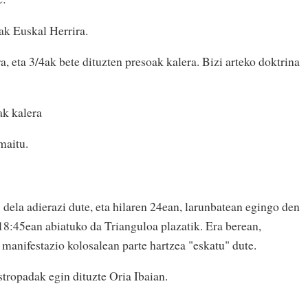
ak Euskal Herrira.
, eta 3/4ak bete dituzten presoak kalera. Bizi arteko doktrina
ak kalera
maitu.
 dela adierazi dute, eta hilaren 24ean, larunbatean egingo den
18:45ean abiatuko da Trianguloa plazatik. Era berean,
 manifestazio kolosalean parte hartzea "eskatu" dute.
stropadak egin dituzte Oria Ibaian.