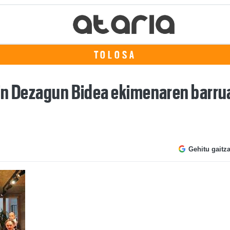
TOLOSA
in Dezagun Bidea ekimenaren barrua
Gehitu gaitz