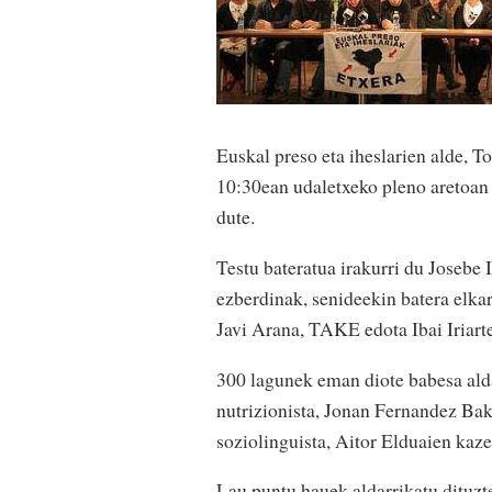
Euskal preso eta iheslarien alde, T
10:30ean udaletxeko pleno aretoan
dute.
Testu bateratua irakurri du Josebe
ezberdinak, senideekin batera elkart
Javi Arana, TAKE edota Ibai Iriarte
300 lagunek eman diote babesa alda
nutrizionista, Jonan Fernandez Bak
soziolinguista, Aitor Elduaien kaz
Lau puntu hauek aldarrikatu dituzt