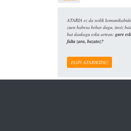
ATARIA ez da soilik komunikabide 
zuen babesa behar dugu, inoiz ba
bat daukagu esku artean:
gure es
falta zara, bazatoz?
EGIN ATARIKIDE!