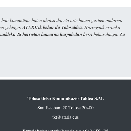
bat: komunitate baten ahotsa da, eta urte hauen guztien ondoren,
ino gehiago:
ATARIAk behar du Tolosaldea
. Horregatik erronka
kualdeko 28 herrietan hamarna harpidedun berri
behar ditugu.
Zu
Tolosaldeko Komunikazio Taldea S.M.
San Esteban, 20 Tolosa 20400
tkt@ataria.eus
Erredakzioa:
ataria@ataria.eus
/ 943 655 695