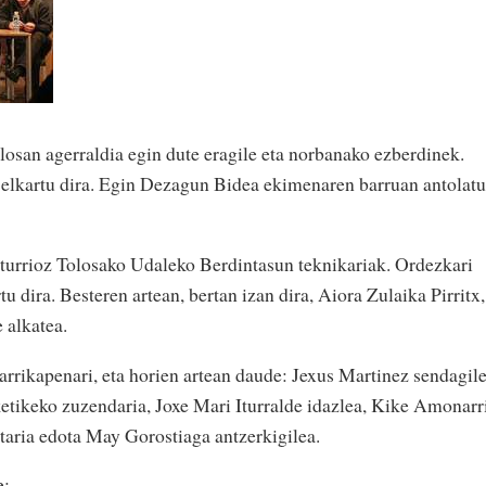
olosan agerraldia egin dute eragile eta norbanako ezberdinek.
 elkartu dira. Egin Dezagun Bidea ekimenaren barruan antolatu
 Iturrioz Tolosako Udaleko Berdintasun teknikariak. Ordezkari
u dira. Besteren artean, bertan izan dira, Aiora Zulaika Pirritx,
 alkatea.
rrikapenari, eta horien artean daude: Jexus Martinez sendagil
etikeko zuzendaria, Joxe Mari Iturralde idazlea, Kike Amonarr
etaria edota May Gorostiaga antzerkigilea.
e: