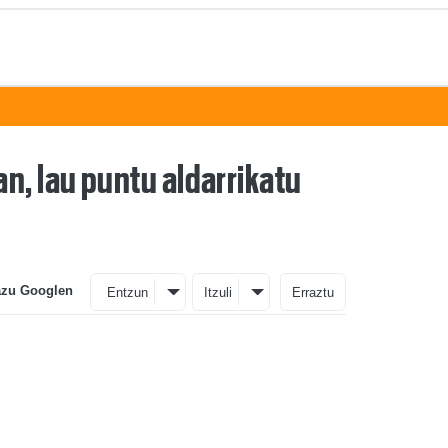
n, lau puntu aldarrikatu
azu Googlen
Entzun
Itzuli
Erraztu