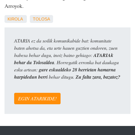
Arroyok.
KIROLA
TOLOSA
ATARIA ez da soilik komunikabide bat: komunitate
baten ahotsa da, eta urte hauen guztien ondoren, zuen
babesa behar dugu, inoiz baino gehiago:
ATARIAk
behar du Tolosaldea
. Horregatik erronka bat daukagu
esku artean:
gure eskualdeko 28 herrietan hamarna
harpidedun berri
behar ditugu.
Zu falta zara, bazatoz?
EGIN ATARIKIDE!