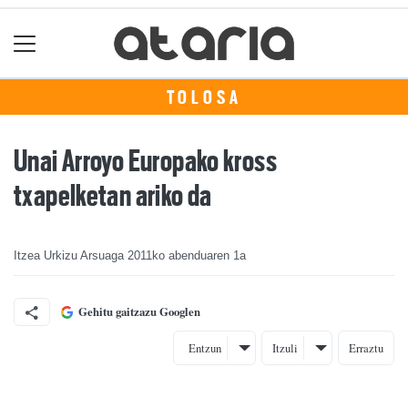
TOLOSA
Unai Arroyo Europako kross
txapelketan ariko da
Itzea Urkizu Arsuaga
2011ko abenduaren 1a
Gehitu gaitzazu Googlen
Entzun
Itzuli
Erraztu