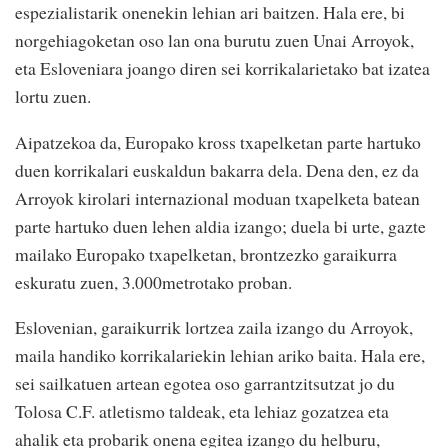
espezialistarik onenekin lehian ari baitzen. Hala ere, bi
norgehiagoketan oso lan ona burutu zuen Unai Arroyok,
eta Esloveniara joango diren sei korrikalarietako bat izatea
lortu zuen.
Aipatzekoa da, Europako kross txapelketan parte hartuko
duen korrikalari euskaldun bakarra dela. Dena den, ez da
Arroyok kirolari internazional moduan txapelketa batean
parte hartuko duen lehen aldia izango; duela bi urte, gazte
mailako Europako txapelketan, brontzezko garaikurra
eskuratu zuen, 3.000metrotako proban.
Eslovenian, garaikurrik lortzea zaila izango du Arroyok,
maila handiko korrikalariekin lehian ariko baita. Hala ere,
sei sailkatuen artean egotea oso garrantzitsutzat jo du
Tolosa C.F. atletismo taldeak, eta lehiaz gozatzea eta
ahalik eta probarik onena egitea izango du helburu,