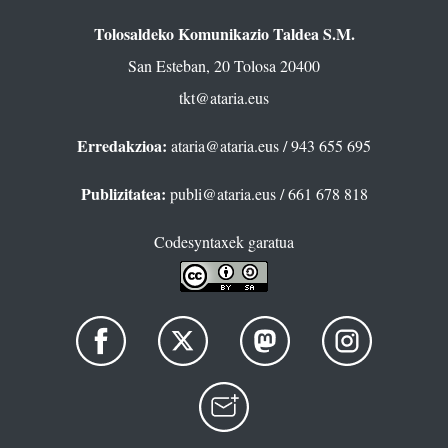
Tolosaldeko Komunikazio Taldea S.M.
San Esteban, 20 Tolosa 20400
tkt@ataria.eus
Erredakzioa:
ataria@ataria.eus
/ 943 655 695
Publizitatea:
publi@ataria.eus
/ 661 678 818
Codesyntaxek garatua