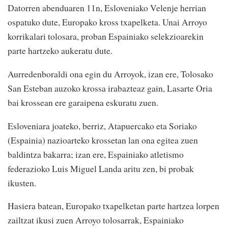
Datorren abenduaren 11n, Esloveniako Velenje herrian
ospatuko dute, Europako kross txapelketa. Unai Arroyo
korrikalari tolosara, proban Espainiako selekzioarekin
parte hartzeko aukeratu dute.
Aurredenboraldi ona egin du Arroyok, izan ere, Tolosako
San Esteban auzoko krossa irabazteaz gain, Lasarte Oria
bai krossean ere garaipena eskuratu zuen.
Esloveniara joateko, berriz, Atapuercako eta Soriako
(Espainia) nazioarteko krossetan lan ona egitea zuen
baldintza bakarra; izan ere, Espainiako atletismo
federazioko Luis Miguel Landa aritu zen, bi probak
ikusten.
Hasiera batean, Europako txapelketan parte hartzea lorpen
zailtzat ikusi zuen Arroyo tolosarrak, Espainiako