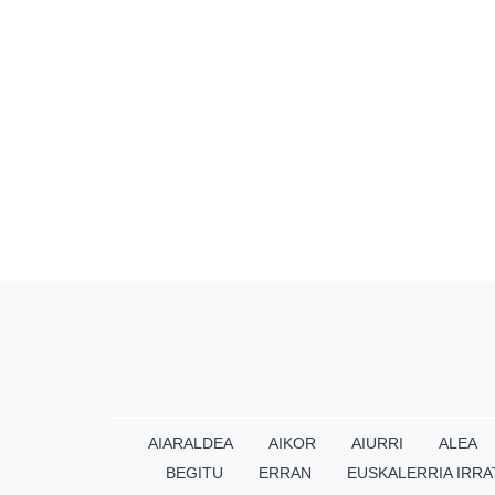
AIARALDEA
AIKOR
AIURRI
ALEA
BEGITU
ERRAN
EUSKALERRIA IRRA