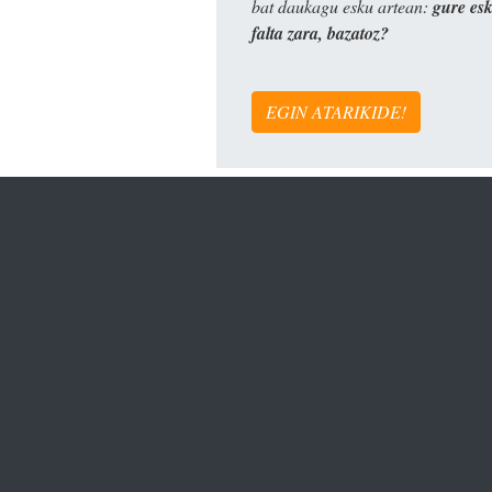
bat daukagu esku artean:
gure es
falta zara, bazatoz?
EGIN ATARIKIDE!