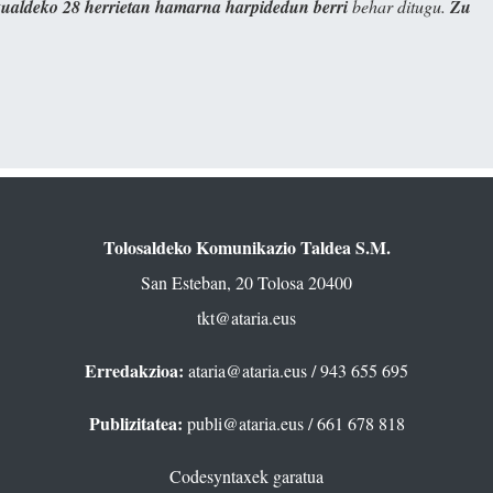
kualdeko 28 herrietan hamarna harpidedun berri
behar ditugu.
Zu
Tolosaldeko Komunikazio Taldea S.M.
San Esteban, 20 Tolosa 20400
tkt@ataria.eus
Erredakzioa:
ataria@ataria.eus
/ 943 655 695
Publizitatea:
publi@ataria.eus
/ 661 678 818
Codesyntaxek garatua