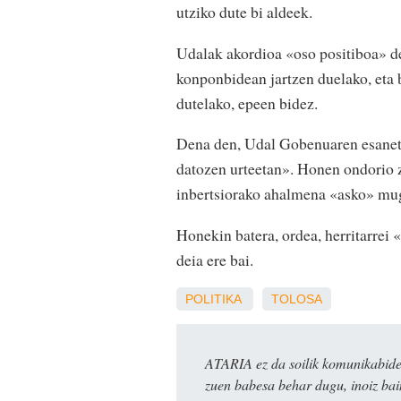
utziko dute bi aldeek.
Udalak akordioa «oso positiboa» del
konponbidean jartzen duelako, eta b
dutelako, epeen bidez.
Dena den, Udal Gobenuaren esanetan
datozen urteetan». Honen ondorio 
inbertsiorako ahalmena «asko» mug
Honekin batera, ordea, herritarrei
deia ere bai.
POLITIKA
TOLOSA
ATARIA ez da soilik komunikabide 
zuen babesa behar dugu, inoiz ba