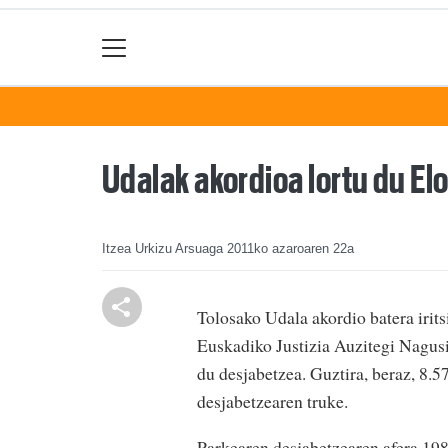
Udalak akordioa lortu du El
Itzea Urkizu Arsuaga
2011ko azaroaren 22a
Tolosako Udala akordio batera irit
Euskadiko Justizia Auzitegi Nagus
du desjabetzea. Guztira, beraz, 8.
desjabetzearen truke.
Parkearen desjabetzearen afera 198