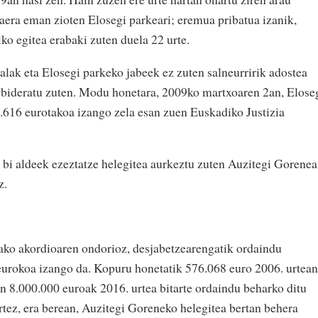
zaera eman zioten Elosegi parkeari; eremua pribatua izanik,
iko egitea erabaki zuten duela 22 urte.
alak eta Elosegi parkeko jabeek ez zuten salneurririk adostea
ra bideratu zuten. Modu honetara, 2009ko martxoaren 2an, Elose
.616 eurotakoa izango zela esan zuen Euskadiko Justizia
 bi aldeek ezeztatze helegitea aurkeztu zuten Auzitegi Gorenea
z.
ako akordioaren ondorioz, desjabetzearengatik ordaindu
eurokoa izango da. Kopuru honetatik 576.068 euro 2006. urtean
en 8.000.000 euroak 2016. urtea bitarte ordaindu beharko ditu
tez, era berean, Auzitegi Goreneko helegitea bertan behera