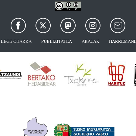
LEGE OHARRA
PUBLIZITATEA
ARAUAK
HARREMANE