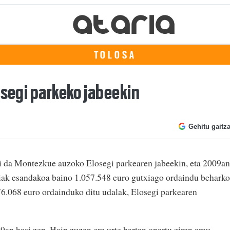
TOLOSA
osegi parkeko jabeekin
Gehitu gaitz
si da Montezkue auzoko Elosegi parkearen jabeekin, eta 2009an
iak esandakoa baino 1.057.548 euro gutxiago ordaindu beharko
576.068 euro ordainduko ditu udalak, Elosegi parkearen
9an hasi zen. Hain zuzen ere urte hartan onartu ziren arau