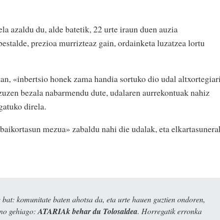
a azaldu du, alde batetik, 22 urte iraun duen auzia
estalde, prezioa murrizteaz gain, ordainketa luzatzea lortu
, «inbertsio honek zama handia sortuko dio udal altxortegiar
zuzen bezala nabarmendu dute, udalaren aurrekontuak nahiz
atuko direla.
 «baikortasun mezua» zabaldu nahi die udalak, eta elkartasunera
bat: komunitate baten ahotsa da, eta urte hauen guztien ondoren,
ino gehiago:
ATARIAk behar du Tolosaldea
. Horregatik erronka