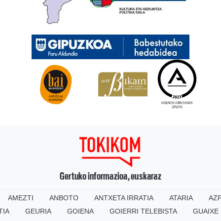
Gertuko informazioa, euskaraz
AMEZTI
ANBOTO
ANTXETA IRRATIA
ATARIA
AZP
TIA
GEURIA
GOIENA
GOIERRI TELEBISTA
GUAIXE