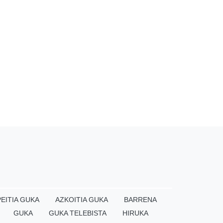
EITIA GUKA
AZKOITIA GUKA
BARRENA
GUKA
GUKA TELEBISTA
HIRUKA