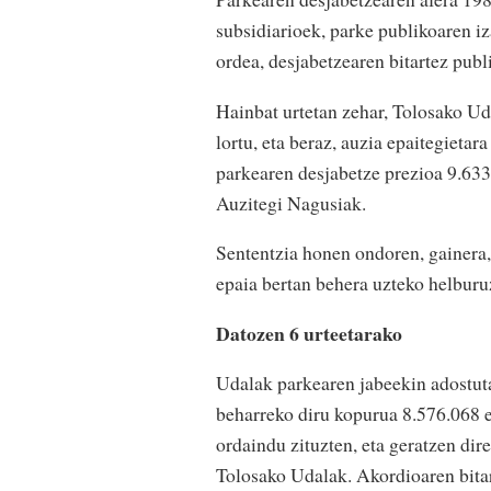
subsidiarioek, parke publikoaren i
ordea, desjabetzearen bitartez publ
Hainbat urtetan zehar, Tolosako Ud
lortu, eta beraz, auzia epaitegieta
parkearen desjabetze prezioa 9.633
Auzitegi Nagusiak.
Sententzia honen ondoren, gainera,
epaia bertan behera uzteko helburu
Datozen 6 urteetarako
Udalak parkearen jabeekin adostut
beharreko diru kopurua 8.576.068 
ordaindu zituzten, eta geratzen dir
Tolosako Udalak. Akordioaren bitar