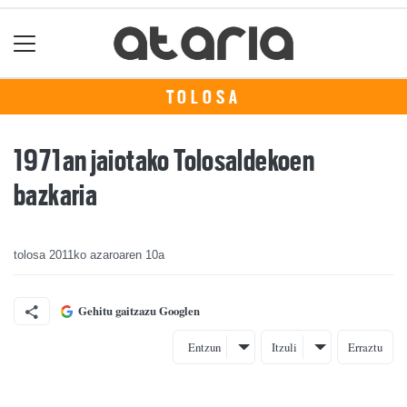
TOLOSA
1971an jaiotako Tolosaldekoen
bazkaria
tolosa
2011ko azaroaren 10a
Gehitu gaitzazu Googlen
Entzun
Itzuli
Erraztu