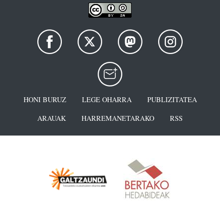
HONI BURUZ
LEGE OHARRA
PUBLIZITATEA
ARAUAK
HARREMANETARAKO
RSS