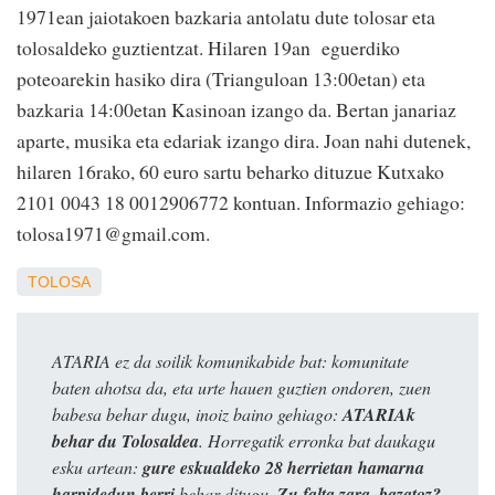
1971ean jaiotakoen bazkaria antolatu dute tolosar eta
tolosaldeko guztientzat. Hilaren 19an eguerdiko
poteoarekin hasiko dira (Trianguloan 13:00etan) eta
bazkaria 14:00etan Kasinoan izango da. Bertan janariaz
aparte, musika eta edariak izango dira. Joan nahi dutenek,
hilaren 16rako, 60 euro sartu beharko dituzue Kutxako
2101 0043 18 0012906772 kontuan. Informazio gehiago:
tolosa1971@gmail.com.
TOLOSA
ATARIA ez da soilik komunikabide bat: komunitate
baten ahotsa da, eta urte hauen guztien ondoren, zuen
babesa behar dugu, inoiz baino gehiago:
ATARIAk
behar du Tolosaldea
. Horregatik erronka bat daukagu
esku artean:
gure eskualdeko 28 herrietan hamarna
harpidedun berri
behar ditugu.
Zu falta zara, bazatoz?