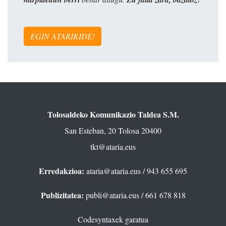
EGIN ATARIKIDE!
Tolosaldeko Komunikazio Taldea S.M.
San Esteban, 20 Tolosa 20400
tkt@ataria.eus
Erredakzioa:
ataria@ataria.eus
/ 943 655 695
Publizitatea:
publi@ataria.eus
/ 661 678 818
Codesyntaxek garatua