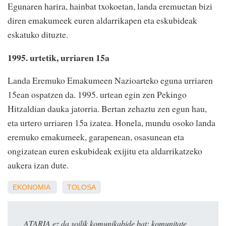
Egunaren harira, hainbat txokoetan, landa eremuetan bizi
diren emakumeek euren aldarrikapen eta eskubideak
eskatuko dituzte.
1995. urtetik, urriaren 15a
Landa Eremuko Emakumeen Nazioarteko eguna urriaren
15ean ospatzen da. 1995. urtean egin zen Pekingo
Hitzaldian dauka jatorria. Bertan zehaztu zen egun hau,
eta urtero urriaren 15a izatea. Honela, mundu osoko landa
eremuko emakumeek, garapenean, osasunean eta
ongizatean euren eskubideak exijitu eta aldarrikatzeko
aukera izan dute.
EKONOMIA
TOLOSA
ATARIA ez da soilik komunikabide bat: komunitate