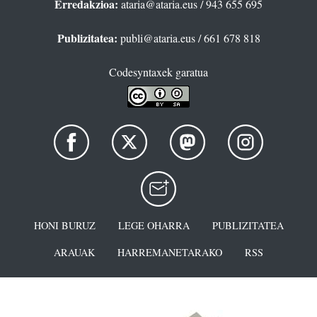
Erredakzioa:
ataria@ataria.eus
/ 943 655 695
Publizitatea:
publi@ataria.eus
/ 661 678 818
Codesyntaxek garatua
HONI BURUZ
LEGE OHARRA
PUBLIZITATEA
ARAUAK
HARREMANETARAKO
RSS