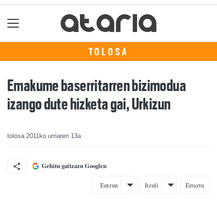
TOLOSA
Emakume baserritarren bizimodua
izango dute hizketa gai, Urkizun
tolosa
2011ko urriaren 13a
Gehitu gaitzazu Googlen
Entzun
Itzuli
Erraztu