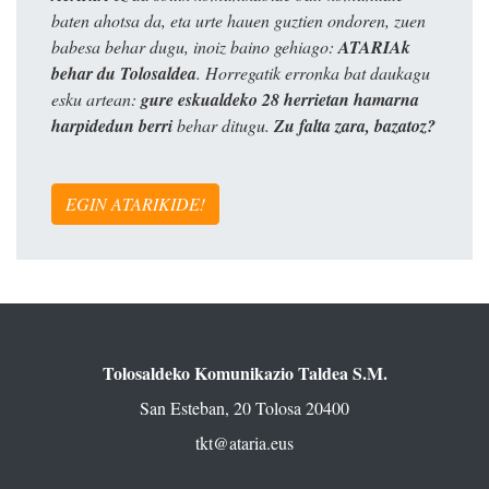
baten ahotsa da, eta urte hauen guztien ondoren, zuen
babesa behar dugu, inoiz baino gehiago:
ATARIAk
behar du Tolosaldea
. Horregatik erronka bat daukagu
esku artean:
gure eskualdeko 28 herrietan hamarna
harpidedun berri
behar ditugu.
Zu falta zara, bazatoz?
EGIN ATARIKIDE!
Tolosaldeko Komunikazio Taldea S.M.
San Esteban, 20 Tolosa 20400
tkt@ataria.eus