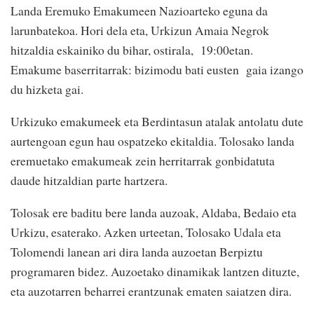
Landa Eremuko Emakumeen Nazioarteko eguna da
larunbatekoa. Hori dela eta, Urkizun Amaia Negrok
hitzaldia eskainiko du bihar, ostirala, 19:00etan.
Emakume baserritarrak: bizimodu bati eusten gaia izango
du hizketa gai.
Urkizuko emakumeek eta Berdintasun atalak antolatu dute
aurtengoan egun hau ospatzeko ekitaldia. Tolosako landa
eremuetako emakumeak zein herritarrak gonbidatuta
daude hitzaldian parte hartzera.
Tolosak ere baditu bere landa auzoak, Aldaba, Bedaio eta
Urkizu, esaterako. Azken urteetan, Tolosako Udala eta
Tolomendi lanean ari dira landa auzoetan Berpiztu
programaren bidez. Auzoetako dinamikak lantzen dituzte,
eta auzotarren beharrei erantzunak ematen saiatzen dira.