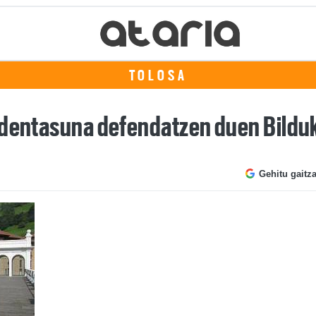
TOLOSA
ardentasuna defendatzen duen Bildu
Gehitu gaitz