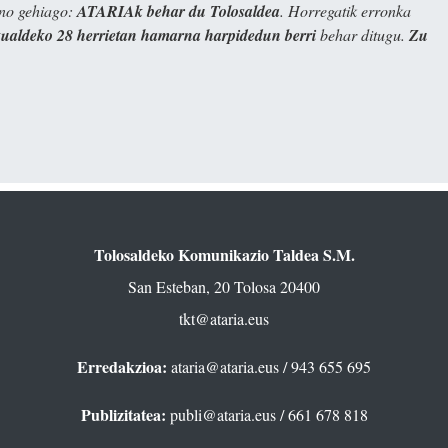
ino gehiago:
ATARIAk behar du Tolosaldea
. Horregatik erronka
kualdeko 28 herrietan hamarna harpidedun berri
behar ditugu.
Zu
Tolosaldeko Komunikazio Taldea S.M.
San Esteban, 20 Tolosa 20400
tkt@ataria.eus
Erredakzioa:
ataria@ataria.eus
/ 943 655 695
Publizitatea:
publi@ataria.eus
/ 661 678 818