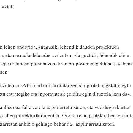
otziek.
ten lehen ondorioa, «nagusiki lehendik dauden proiektuen
, eta normala dela adierazi zuten, «ia guztiak, lehendik abian
a epe ertainean planteatzen diren proposamen gehienak, «abian
uten.
i zuten, «EAJk martxan jarritako zenbait proiektu gelditu egin
tu estrategiko eta inportanteak gelditu egin dituztela izan da».
nbizioa» falta zaiola azpimarratu zuten, eta «ez dugu ikusten
go dien proiekturik dutenik». Orokorrean, proiektu berrien falt
 txarretan anbizio gehiago behar da» azpimarratu zuten.