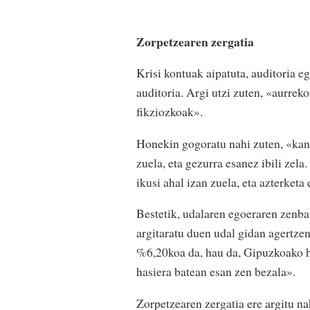
Zorpetzearen zergatia
Krisi kontuak aipatuta, auditoria e
auditoria. Argi utzi zuten, «aurreko
fikziozkoak».
Honekin gogoratu nahi zuten, «kan
zuela, eta gezurra esanez ibili zela
ikusi ahal izan zuela, eta azterketa
Bestetik, udalaren egoeraren zenba
argitaratu duen udal gidan agertze
%6,20koa da, hau da, Gipuzkoako h
hasiera batean esan zen bezala».
Zorpetzearen zergatia ere argitu na