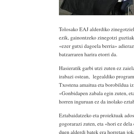
Tolosako EAJ alderdiko zinegotziek
ezik, gainontzeko zinegotzi guztia
«ezer gutxi dagoela berria» adiera
batzarraren harira etorri da.
Hasieratik garbi utzi zuten ez zai
irabazi ostean, legealdiko programa
Txostena amaitua eta borobildua iza
«Gonbidapen zabala egin zuten, eta 
horren inguruan ez da inolako ezta
Eztabaidatzeko eta proiektuak ados
gogorarazi zuten, eta «hori ez dela
duen alderdi batek era horretan jok