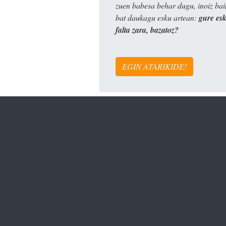
zuen babesa behar dugu, inoiz ba
bat daukagu esku artean:
gure es
falta zara, bazatoz?
EGIN ATARIKIDE!