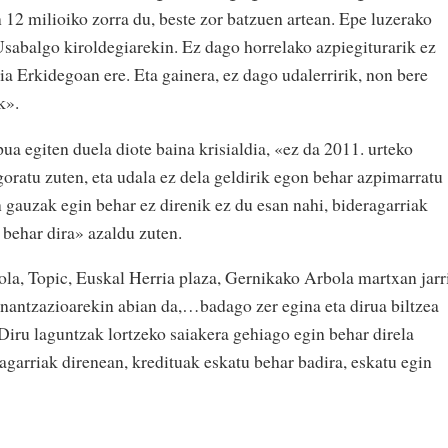
n 12 milioiko zorra du, beste zor batzuen artean. Epe luzerako
Usabalgo kiroldegiarekin. Ez dago horrelako azpiegiturarik ez
 Erkidegoan ere. Eta gainera, ez dago udalerririk, non bere
k».
pua egiten duela diote baina krisialdia, «ez da 2011. urteko
goratu zuten, eta udala ez dela geldirik egon behar azpimarratu
n gauzak egin behar ez direnik ez du esan nahi, bideragarriak
 behar dira» azaldu zuten.
la, Topic, Euskal Herria plaza, Gernikako Arbola martxan jarr
inantzazioarekin abian da,…badago zer egina eta dirua biltzea
Diru laguntzak lortzeko saiakera gehiago egin behar direla
agarriak direnean, kredituak eskatu behar badira, eskatu egin