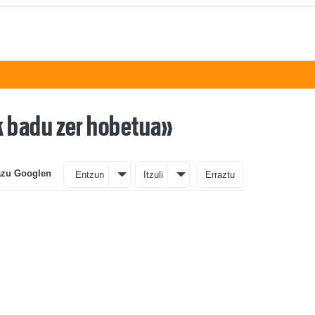
k badu zer hobetua»
azu Googlen
Entzun
Itzuli
Erraztu