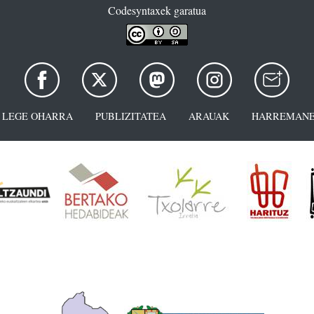
Codesyntaxek garatua
LEGE OHARRA
PUBLIZITATEA
ARAUAK
HARREMANE