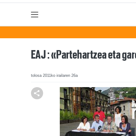
EAJ : «Partehartzea eta g
tolosa
2011ko irailaren 26a