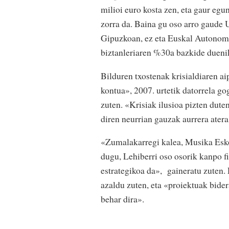
milioi euro kosta zen, eta gaur egu
zorra da. Baina gu oso arro gaude 
Gipuzkoan, ez eta Euskal Autonomia
biztanleriaren %30a bazkide dueni
Bilduren txostenak krisialdiaren ai
kontua», 2007. urtetik datorrela go
zuten. «Krisiak ilusioa pizten dute
diren neurrian gauzak aurrera atera
«Zumalakarregi kalea, Musika Esko
dugu, Lehiberri oso osorik kanpo f
estrategikoa da», gaineratu zuten. 
azaldu zuten, eta «proiektuak bider
behar dira».