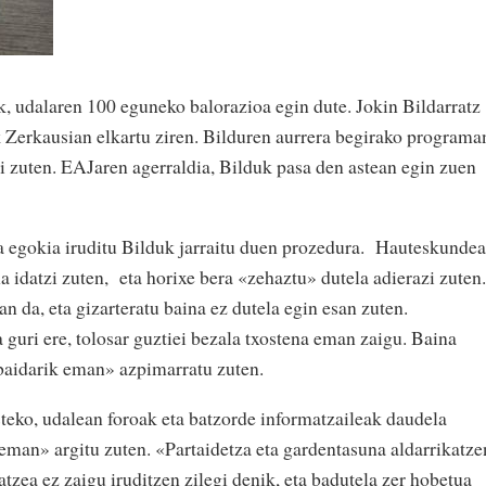
, udalaren 100 eguneko balorazioa egin dute. Jokin Bildarratz
k Zerkausian elkartu ziren. Bilduren aurrera begirako programa
zi zuten. EAJaren agerraldia, Bilduk pasa den astean egin zuen
ela egokia iruditu Bilduk jarraitu duen prozedura. Hauteskunde
 idatzi zuten, eta horixe bera «zehaztu» dutela adierazi zuten.
n da, eta gizarteratu baina ez dutela egin esan zuten.
guri ere, tolosar guztiei bezala txostena eman zaigu. Baina
baidarik eman» azpimarratu zuten.
teko, udalean foroak eta batzorde informatzaileak daudela
 eman» argitu zuten. «Partaidetza eta gardentasuna aldarrikatze
atzea ez zaigu iruditzen zilegi denik, eta badutela zer hobetua