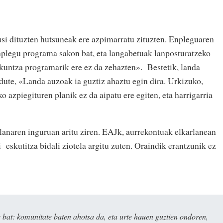
si dituzten hutsuneak ere azpimarratu zituzten. Enpleguaren
nplegu programa sakon bat, eta langabetuak lanposturatzeko
kuntza programarik ere ez da zehazten». Bestetik, landa
 dute, «Landa auzoak ia guztiz ahaztu egin dira. Urkizuko,
azpiegituren planik ez da aipatu ere egiten, eta harrigarria
planaren inguruan aritu ziren. EAJk, aurrekontuak elkarlanean
 eskutitza bidali ziotela argitu zuten. Oraindik erantzunik ez
bat: komunitate baten ahotsa da, eta urte hauen guztien ondoren,