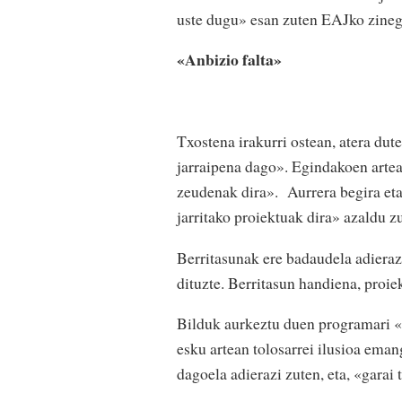
uste dugu» esan zuten EAJko zineg
«Anbizio falta»
Txostena irakurri ostean, atera du
jarraipena dago». Egindakoen artean
zeudenak dira». Aurrera begira et
jarritako proiektuak dira» azaldu z
Berritasunak ere badaudela adieraz
dituzte. Berritasun handiena, proiek
Bilduk aurkeztu duen programari «a
esku artean tolosarrei ilusioa eman
dagoela adierazi zuten, eta, «garai