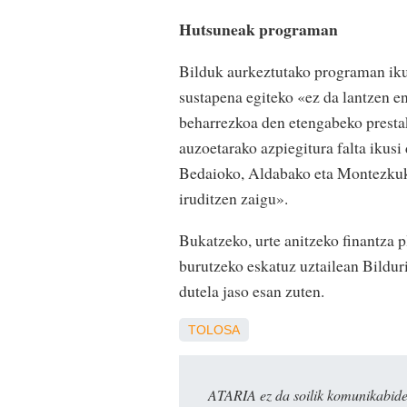
Hutsuneak programan
Bilduk aurkeztutako programan iku
sustapena egiteko «ez da lantzen e
beharrezkoa den etengabeko presta
auzoetarako azpiegitura falta ikusi
Bedaioko, Aldabako eta Montezkuko 
iruditzen zaigu».
Bukatzeko, urte anitzeko finantza 
burutzeko eskatuz uztailean Bilduri
dutela jaso esan zuten.
TOLOSA
ATARIA ez da soilik komunikabide 