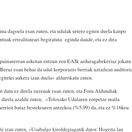
gina dagoela esan zuten, eta udalak urtero egiten duela kanpo
ntuak errealitateari begiratuta eginda daude, eta ez dira
painaurrean askotan entzun zen EAJk arduragabekeriaz jokatu
. Beraz esan behar da udal korporazio berriak uztailean auditori
 egiteko aukera izan duela» aldarrikatu zuten.
it datu ez direla zuzenak esan zuten, eta Foru Aldundiak
n direla azaldu zuten, «Tolosako Udalaren zorpetze maila
errien bataz bestekoaren antzekoa (%5,99) da, eta ez %16koa
hi izan zuten, «Usabalgo kiroldegiagatik dator. Hogeita lau