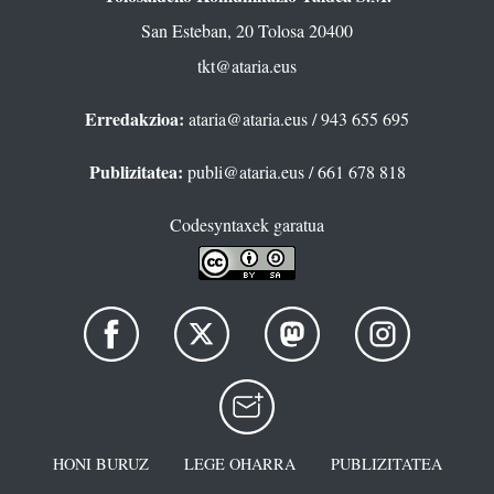
San Esteban, 20 Tolosa 20400
tkt@ataria.eus
Erredakzioa:
ataria@ataria.eus
/ 943 655 695
Publizitatea:
publi@ataria.eus
/ 661 678 818
Codesyntaxek garatua
HONI BURUZ
LEGE OHARRA
PUBLIZITATEA