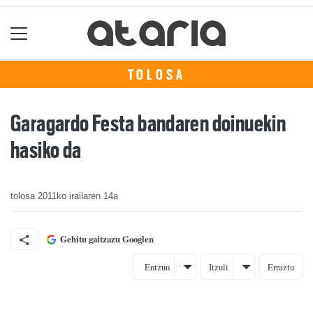
TOLOSA
Garagardo Festa bandaren doinuekin
hasiko da
tolosa
2011ko irailaren 14a
Gehitu gaitzazu Googlen
Entzun
Itzuli
Erraztu