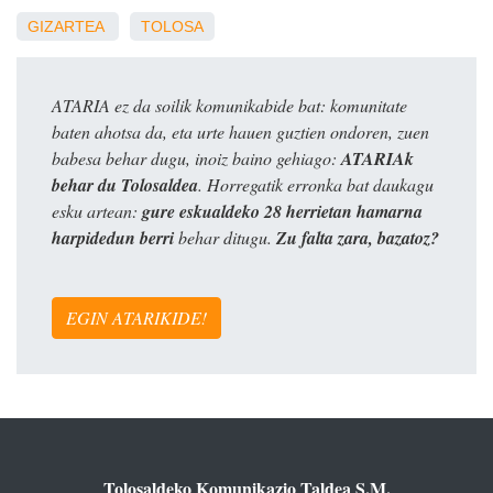
GIZARTEA
TOLOSA
ATARIA ez da soilik komunikabide bat: komunitate
baten ahotsa da, eta urte hauen guztien ondoren, zuen
babesa behar dugu, inoiz baino gehiago:
ATARIAk
behar du Tolosaldea
. Horregatik erronka bat daukagu
esku artean:
gure eskualdeko 28 herrietan hamarna
harpidedun berri
behar ditugu.
Zu falta zara, bazatoz?
EGIN ATARIKIDE!
Tolosaldeko Komunikazio Taldea S.M.