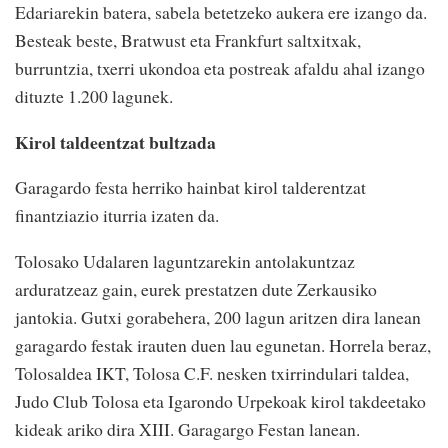
Edariarekin batera, sabela betetzeko aukera ere izango da.
Besteak beste, Bratwust eta Frankfurt saltxitxak,
burruntzia, txerri ukondoa eta postreak afaldu ahal izango
dituzte 1.200 lagunek.
Kirol taldeentzat bultzada
Garagardo festa herriko hainbat kirol talderentzat
finantziazio iturria izaten da.
Tolosako Udalaren laguntzarekin antolakuntzaz
arduratzeaz gain, eurek prestatzen dute Zerkausiko
jantokia. Gutxi gorabehera, 200 lagun aritzen dira lanean
garagardo festak irauten duen lau egunetan. Horrela beraz,
Tolosaldea IKT, Tolosa C.F. nesken txirrindulari taldea,
Judo Club Tolosa eta Igarondo Urpekoak kirol takdeetako
kideak ariko dira XIII. Garagargo Festan lanean.