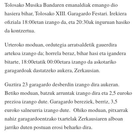
Tolosako Musika Bandaren emanaldiak emango dio
hasiera bihar, Tolosako XIII. Garagardo Festari. Irekiera
ofiziala 18:00etan izango da, eta 20:30ak inguruan hasiko
da kontzertua.
Urteroko moduan, ordutegia arratsaldetik gauerdira
artekoa izango da; horrela beraz, bihar hasi eta igandera
bitarte, 18:00etatik 00:00etara izango da askotariko
garagardoak dastatzeko aukera, Zerkausian.
Guztira 23 garagardo desberdin izango dira aukeran.
Betiko moduan, batzuk arruntak izango dira eta 2,5 euroko
prezioa izango dute. Garagardo bereziek, berriz, 3,5
euroko salneurria izango dute. Ohiko moduan, pitxarrak
nahiz garagardoentzako txartelak Zerkausiaren alboan
jarriko duten postuan erosi beharko dira.