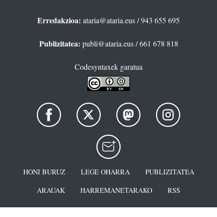
Erredakzioa:
ataria@ataria.eus
/ 943 655 695
Publizitatea:
publi@ataria.eus
/ 661 678 818
Codesyntaxek garatua
HONI BURUZ
LEGE OHARRA
PUBLIZITATEA
ARAUAK
HARREMANETARAKO
RSS