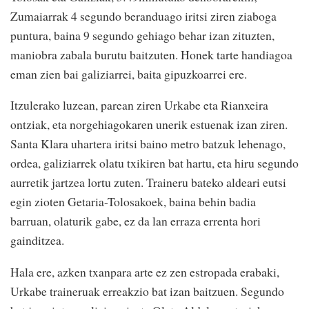
Zumaiarrak 4 segundo beranduago iritsi ziren ziaboga
puntura, baina 9 segundo gehiago behar izan zituzten,
maniobra zabala burutu baitzuten. Honek tarte handiagoa
eman zien bai galiziarrei, baita gipuzkoarrei ere.
Itzulerako luzean, parean ziren Urkabe eta Rianxeira
ontziak, eta norgehiagokaren unerik estuenak izan ziren.
Santa Klara uhartera iritsi baino metro batzuk lehenago,
ordea, galiziarrek olatu txikiren bat hartu, eta hiru segundo
aurretik jartzea lortu zuten. Traineru bateko aldeari eutsi
egin zioten Getaria-Tolosakoek, baina behin badia
barruan, olaturik gabe, ez da lan erraza errenta hori
gainditzea.
Hala ere, azken txanpara arte ez zen estropada erabaki,
Urkabe traineruak erreakzio bat izan baitzuen. Segundo