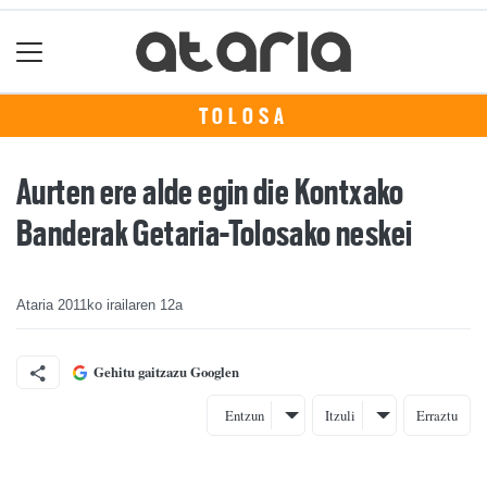
TOLOSA
Aurten ere alde egin die Kontxako
Banderak Getaria-Tolosako neskei
Ataria
2011ko irailaren 12a
Gehitu gaitzazu Googlen
Entzun
Itzuli
Erraztu