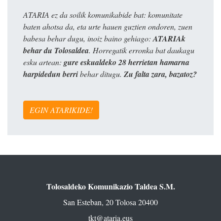
ATARIA ez da soilik komunikabide bat: komunitate
baten ahotsa da, eta urte hauen guztien ondoren, zuen
babesa behar dugu, inoiz baino gehiago:
ATARIAk
behar du Tolosaldea
. Horregatik erronka bat daukagu
esku artean:
gure eskualdeko 28 herrietan hamarna
harpidedun berri
behar ditugu.
Zu falta zara, bazatoz?
EGIN ATARIKIDE!
Tolosaldeko Komunikazio Taldea S.M.
San Esteban, 20 Tolosa 20400
tkt@ataria.eus