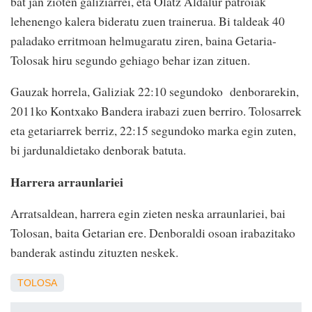
bat jan zioten galiziarrei, eta Olatz Aldalur patroiak
lehenengo kalera bideratu zuen trainerua. Bi taldeak 40
paladako erritmoan helmugaratu ziren, baina Getaria-
Tolosak hiru segundo gehiago behar izan zituen.
Gauzak horrela, Galiziak 22:10 segundoko denborarekin,
2011ko Kontxako Bandera irabazi zuen berriro. Tolosarrek
eta getariarrek berriz, 22:15 segundoko marka egin zuten,
bi jardunaldietako denborak batuta.
Harrera arraunlariei
Arratsaldean, harrera egin zieten neska arraunlariei, bai
Tolosan, baita Getarian ere. Denboraldi osoan irabazitako
banderak astindu zituzten neskek.
TOLOSA