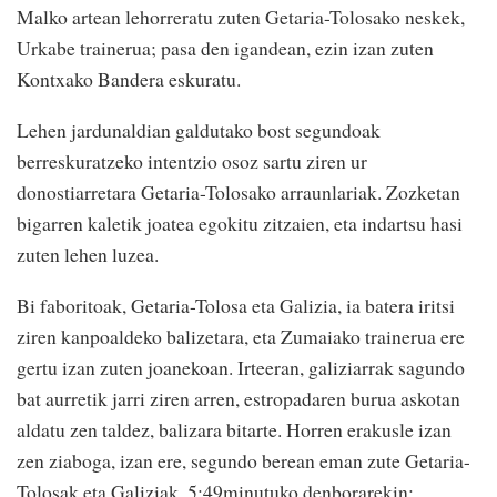
Malko artean lehorreratu zuten Getaria-Tolosako neskek,
Urkabe trainerua; pasa den igandean, ezin izan zuten
Kontxako Bandera eskuratu.
Lehen jardunaldian galdutako bost segundoak
berreskuratzeko intentzio osoz sartu ziren ur
donostiarretara Getaria-Tolosako arraunlariak. Zozketan
bigarren kaletik joatea egokitu zitzaien, eta indartsu hasi
zuten lehen luzea.
Bi faboritoak, Getaria-Tolosa eta Galizia, ia batera iritsi
ziren kanpoaldeko balizetara, eta Zumaiako trainerua ere
gertu izan zuten joanekoan. Irteeran, galiziarrak sagundo
bat aurretik jarri ziren arren, estropadaren burua askotan
aldatu zen taldez, balizara bitarte. Horren erakusle izan
zen ziaboga, izan ere, segundo berean eman zute Getaria-
Tolosak eta Galiziak, 5:49minutuko denborarekin;