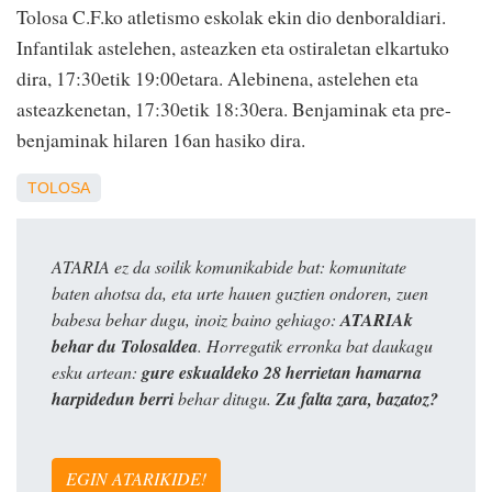
Tolosa C.F.ko atletismo eskolak ekin dio denboraldiari.
Infantilak astelehen, asteazken eta ostiraletan elkartuko
dira, 17:30etik 19:00etara. Alebinena, astelehen eta
asteazkenetan, 17:30etik 18:30era. Benjaminak eta pre-
benjaminak hilaren 16an hasiko dira.
TOLOSA
ATARIA ez da soilik komunikabide bat: komunitate
baten ahotsa da, eta urte hauen guztien ondoren, zuen
babesa behar dugu, inoiz baino gehiago:
ATARIAk
behar du Tolosaldea
. Horregatik erronka bat daukagu
esku artean:
gure eskualdeko 28 herrietan hamarna
harpidedun berri
behar ditugu.
Zu falta zara, bazatoz?
EGIN ATARIKIDE!