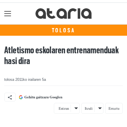
TOLOSA
Atletismo eskolaren entrenamenduak
hasi dira
tolosa
2011ko irailaren 5a
Gehitu gaitzazu Googlen
Entzun
Itzuli
Erraztu