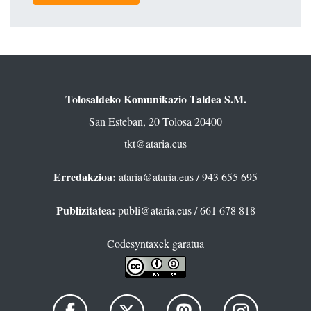
Tolosaldeko Komunikazio Taldea S.M.
San Esteban, 20 Tolosa 20400
tkt@ataria.eus
Erredakzioa:
ataria@ataria.eus
/ 943 655 695
Publizitatea:
publi@ataria.eus
/ 661 678 818
Codesyntaxek garatua