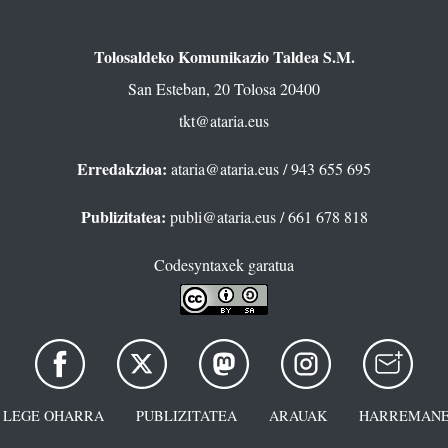
Tolosaldeko Komunikazio Taldea S.M.
San Esteban, 20 Tolosa 20400
tkt@ataria.eus
Erredakzioa:
ataria@ataria.eus
/ 943 655 695
Publizitatea:
publi@ataria.eus
/ 661 678 818
Codesyntaxek garatua
LEGE OHARRA
PUBLIZITATEA
ARAUAK
HARREMANE