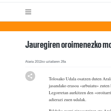
Jauregiren oroimenezko mo
Ataria
2011ko uztailaren 28a
Tolosako Udala osatzen duten Aral
jasandako erasoa «arbuiatu» zuten 
Legorretan aurkitzen den «oroitar
adierazi zuen udalak.
Bilduko zazpi zinegotziren eta Ara