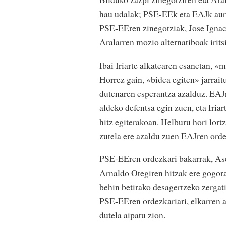
hau udalak; PSE-EEk eta EAJk aurk
PSE-EEren zinegotziak, Jose Ignac
Aralarren mozio alternatiboak iritsi
Ibai Iriarte alkatearen esanetan, «
Horrez gain, «bidea egiten» jarrait
dutenaren esperantza azalduz. EAJ
aldeko defentsa egin zuen, eta Iria
hitz egiterakoan. Helburu hori lort
zutela ere azaldu zuen EAJren orde
PSE-EEren ordezkari bakarrak, Asen
Arnaldo Otegiren hitzak ere gogora
behin betirako desagertzeko zergat
PSE-EEren ordezkariari, elkarren a
dutela aipatu zion.