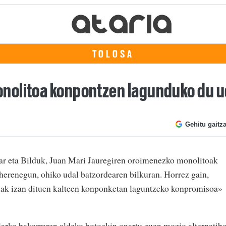
TOLOSA
nolitoa konpontzen lagunduko du u
Gehitu gaitz
ar eta Bilduk, Juan Mari Jauregiren oroimenezko monolitoak
herenegun, ohiko udal batzordearen bilkuran. Horrez gain,
riak izan dituen kalteen konponketan laguntzeko konpromisoa»
larko bakarraren aldeko botoekin onartu zuen mozio alternatib