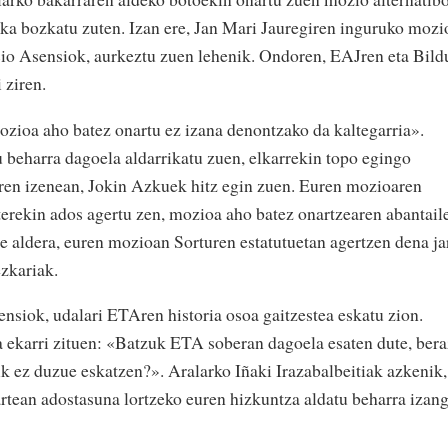
a bozkatu zuten. Izan ere, Jan Mari Jauregiren inguruko mozi
io Asensiok, aurkeztu zuen lehenik. Ondoren, EAJren eta Bild
 ziren.
mozioa aho batez onartu ez izana denontzako da kaltegarria».
u beharra dagoela aldarrikatu zuen, elkarrekin topo egingo
ren izenean, Jokin Azkuek hitz egin zuen. Euren mozioaren
rterekin ados agertu zen, mozioa aho batez onartzearen abantail
ze aldera, euren mozioan Sorturen estatutuetan agertzen dena ja
zkariak.
siok, udalari ETAren historia osoa gaitzestea eskatu zion.
 ekarri zituen: «Batzuk ETA soberan dagoela esaten dute, bera
ik ez duzue eskatzen?». Aralarko Iñaki Irazabalbeitiak azkenik,
rtean adostasuna lortzeko euren hizkuntza aldatu beharra izan