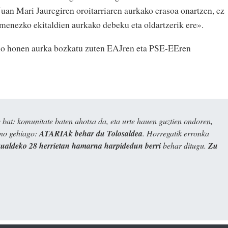
Juan Mari Jauregiren oroitarriaren aurkako erasoa onartzen, ez
imenezko ekitaldien aurkako debeku eta oldartzerik ere».
zio honen aurka bozkatu zuten EAJren eta PSE-EEren
bat: komunitate baten ahotsa da, eta urte hauen guztien ondoren,
ino gehiago:
ATARIAk behar du Tolosaldea
. Horregatik erronka
kualdeko 28 herrietan hamarna harpidedun berri
behar ditugu.
Zu