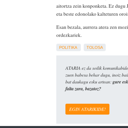
aitortza zein konponketa. Ez dugu 
eta beste edonolako kalteturen oro
Esan bezala, aurrera atera zen mo
ordezkariek.
POLITIKA
TOLOSA
ATARIA ez da soilik komunikabide 
zuen babesa behar dugu, inoiz ba
bat daukagu esku artean:
gure es
falta zara, bazatoz?
EGIN ATARIKIDE!