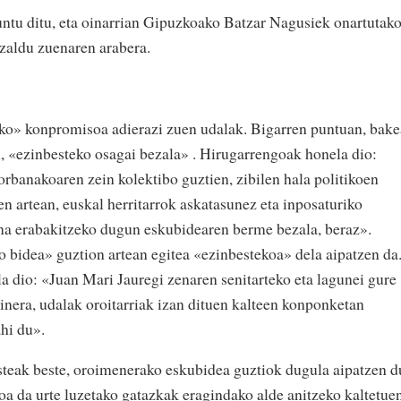
ntu ditu, eta oinarrian Gipuzkoako Batzar Nagusiek onartutak
azaldu zuenaren arabera.
eko» konpromisoa adierazi zuen udalak. Bigarren puntuan, bake
n, «ezinbesteko osagai bezala» . Hirugarrengoak honela dio:
banakoaren zein kolektibo guztien, zibilen hala politikoen
n artean, euskal herritarrok askatasunez eta inposaturiko
na erabakitzeko dugun eskubidearen berme bezala, beraz».
o bidea» guztion artean egitea «ezinbestekoa» dela aipatzen da
 dio: «Juan Mari Jauregi zenaren senitarteko eta lagunei gure
inera, udalak oroitarriak izan dituen kalteen konponketan
hi du».
steak beste, oroimenerako eskubidea guztiok dugula aipatzen d
oa da urte luzetako gatazkak eragindako alde anitzeko kaltetue