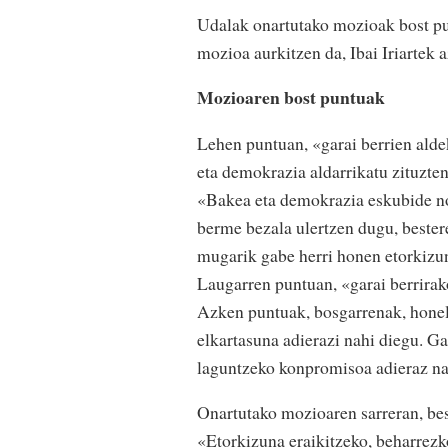
Udalak onartutako mozioak bost pu
mozioa aurkitzen da, Ibai Iriartek 
Mozioaren bost puntuak
Lehen puntuan, «garai berrien ald
eta demokrazia aldarrikatu zituzte
«Bakea eta demokrazia eskubide nor
berme bezala ulertzen dugu, bestere
mugarik gabe herri honen etorkizu
Laugarren puntuan, «garai berrirak
Azken puntuak, bosgarrenak, honela
elkartasuna adierazi nahi diegu. Ga
laguntzeko konpromisoa adieraz na
Onartutako mozioaren sarreran, be
«Etorkizuna eraikitzeko, beharrezk