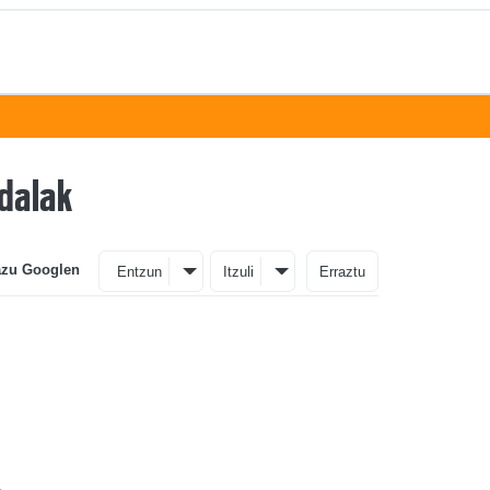
dalak
azu Googlen
Entzun
Itzuli
Erraztu
o