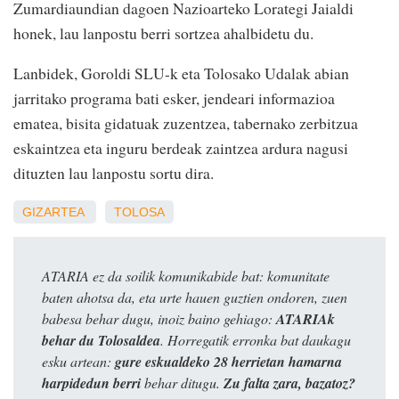
Zumardiaundian dagoen Nazioarteko Lorategi Jaialdi
honek, lau lanpostu berri sortzea ahalbidetu du.
Lanbidek, Goroldi SLU-k eta Tolosako Udalak abian
jarritako programa bati esker, jendeari informazioa
ematea, bisita gidatuak zuzentzea, tabernako zerbitzua
eskaintzea eta inguru berdeak zaintzea ardura nagusi
dituzten lau lanpostu sortu dira.
GIZARTEA
TOLOSA
ATARIA ez da soilik komunikabide bat: komunitate
baten ahotsa da, eta urte hauen guztien ondoren, zuen
babesa behar dugu, inoiz baino gehiago:
ATARIAk
behar du Tolosaldea
. Horregatik erronka bat daukagu
esku artean:
gure eskualdeko 28 herrietan hamarna
harpidedun berri
behar ditugu.
Zu falta zara, bazatoz?