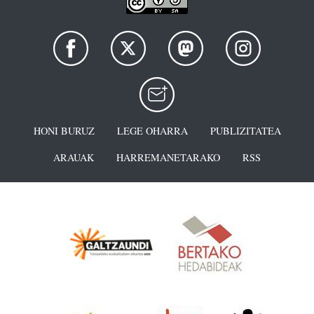
HONI BURUZ
LEGE OHARRA
PUBLIZITATEA
ARAUAK
HARREMANETARAKO
RSS