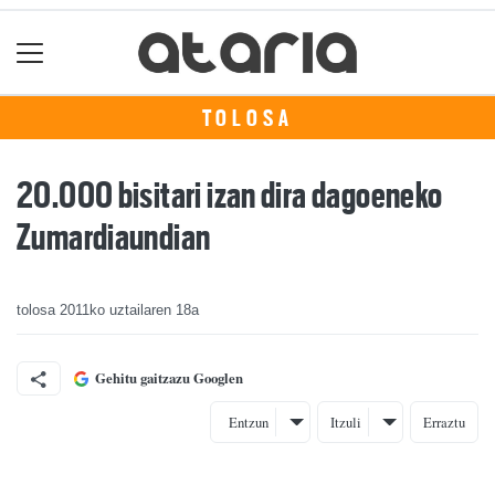
TOLOSA
20.000 bisitari izan dira dagoeneko
Zumardiaundian
tolosa
2011ko uztailaren 18a
Gehitu gaitzazu Googlen
Entzun
Itzuli
Erraztu