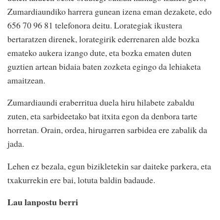
Zumardiaundiko harrera gunean izena eman dezakete, edo
656 70 96 81 telefonora deitu. Lorategiak ikustera
bertaratzen direnek, lorategirik ederrenaren alde bozka
emateko aukera izango dute, eta bozka ematen duten
guztien artean bidaia baten zozketa egingo da lehiaketa
amaitzean.
Zumardiaundi eraberritua duela hiru hilabete zabaldu
zuten, eta sarbideetako bat itxita egon da denbora tarte
horretan. Orain, ordea, hirugarren sarbidea ere zabalik da
jada.
Lehen ez bezala, egun bizikletekin sar daiteke parkera, eta
txakurrekin ere bai, lotuta baldin badaude.
Lau lanpostu berri