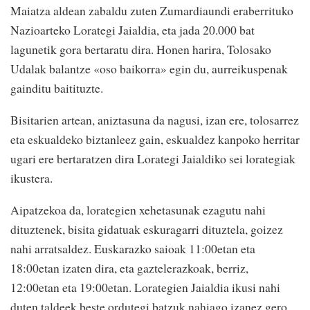
Maiatza aldean zabaldu zuten Zumardiaundi eraberrituko
Nazioarteko Lorategi Jaialdia, eta jada 20.000 bat
lagunetik gora bertaratu dira. Honen harira, Tolosako
Udalak balantze «oso baikorra» egin du, aurreikuspenak
gainditu baitituzte.
Bisitarien artean, aniztasuna da nagusi, izan ere, tolosarrez
eta eskualdeko biztanleez gain, eskualdez kanpoko herritar
ugari ere bertaratzen dira Lorategi Jaialdiko sei lorategiak
ikustera.
Aipatzekoa da, lorategien xehetasunak ezagutu nahi
dituztenek, bisita gidatuak eskuragarri dituztela, goizez
nahi arratsaldez. Euskarazko saioak 11:00etan eta
18:00etan izaten dira, eta gaztelerazkoak, berriz,
12:00etan eta 19:00etan. Lorategien Jaialdia ikusi nahi
duten taldeek beste ordutegi batzuk nahiago izanez gero,