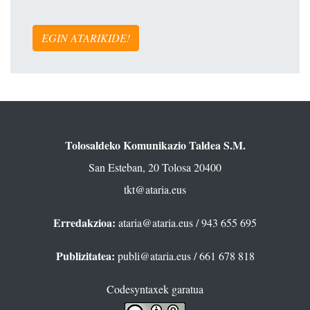
EGIN ATARIKIDE!
Tolosaldeko Komunikazio Taldea S.M.
San Esteban, 20 Tolosa 20400
tkt@ataria.eus
Erredakzioa:
ataria@ataria.eus
/ 943 655 695
Publizitatea:
publi@ataria.eus
/ 661 678 818
Codesyntaxek garatua