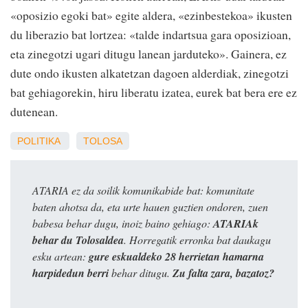
«oposizio egoki bat» egite aldera, «ezinbestekoa» ikusten
du liberazio bat lortzea: «talde indartsua gara oposizioan,
eta zinegotzi ugari ditugu lanean jarduteko». Gainera, ez
dute ondo ikusten alkatetzan dagoen alderdiak, zinegotzi
bat gehiagorekin, hiru liberatu izatea, eurek bat bera ere ez
dutenean.
POLITIKA
TOLOSA
ATARIA ez da soilik komunikabide bat: komunitate
baten ahotsa da, eta urte hauen guztien ondoren, zuen
babesa behar dugu, inoiz baino gehiago:
ATARIAk
behar du Tolosaldea
. Horregatik erronka bat daukagu
esku artean:
gure eskualdeko 28 herrietan hamarna
harpidedun berri
behar ditugu.
Zu falta zara, bazatoz?