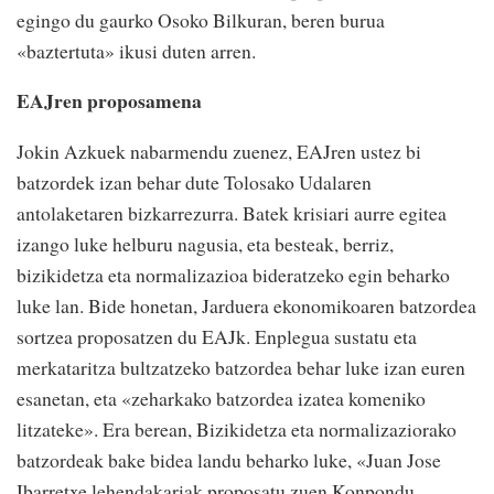
egingo du gaurko Osoko Bilkuran, beren burua
«baztertuta» ikusi duten arren.
EAJren proposamena
Jokin Azkuek nabarmendu zuenez, EAJren ustez bi
batzordek izan behar dute Tolosako Udalaren
antolaketaren bizkarrezurra. Batek krisiari aurre egitea
izango luke helburu nagusia, eta besteak, berriz,
bizikidetza eta normalizazioa bideratzeko egin beharko
luke lan. Bide honetan, Jarduera ekonomikoaren batzordea
sortzea proposatzen du EAJk. Enplegua sustatu eta
merkataritza bultzatzeko batzordea behar luke izan euren
esanetan, eta «zeharkako batzordea izatea komeniko
litzateke». Era berean, Bizikidetza eta normalizaziorako
batzordeak bake bidea landu beharko luke, «Juan Jose
Ibarretxe lehendakariak proposatu zuen Konpondu