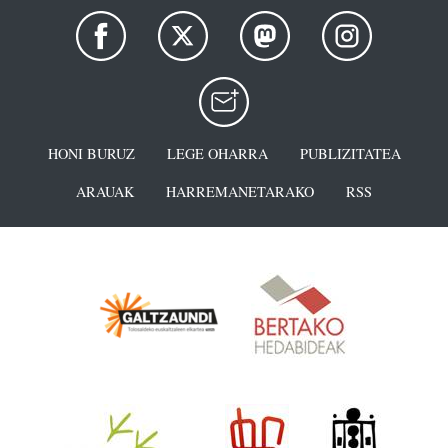
HONI BURUZ
LEGE OHARRA
PUBLIZITATEA
ARAUAK
HARREMANETARAKO
RSS