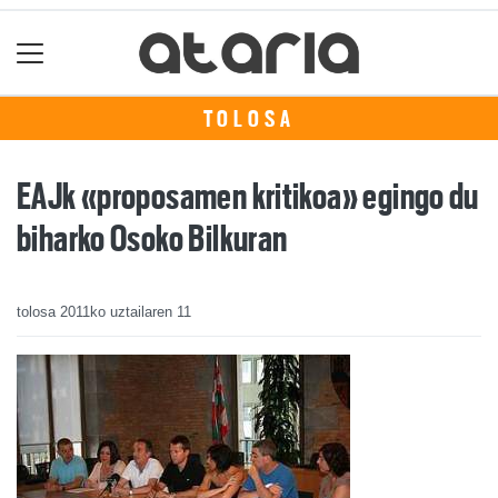
TOLOSA
EAJk «proposamen kritikoa» egingo du
biharko Osoko Bilkuran
tolosa
2011ko uztailaren 11