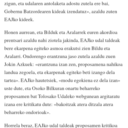
zigun, eta udalaren antolaketa adostu zutela ere bai,
Gobernu Batzordearen kideak izendatuz», azaldu zuten
EAJko kideek.
Honen aurrean, eta Bilduk eta Aralarrek euren akordioa
prentsari azaldu nahi ziotela jakinda, EAJko udal taldeak
bere ekarpena egiteko asmoa erakutsi zien Bildu eta
Aralarri. Ondorengo erantzuna jaso zutela azaldu zuen
Jokin Azkuek: «erantzuna izan zen, proposamena nahikoa
landua zegoela, eta ekarpenak egiteko beti izango dela
tartea». EAJko hautetsiek, «modu egokiena ez dela izan»
uste dute, eta Osoko Bilkuran onartu beharreko
proposamen bat Tolosako Udaleko webgunean argitaratu
izana ere kritikatu dute: «bakoitzak atera ditzala atera
beharreko ondorioak».
Horrela beraz, EAJko udal taldeak proposamen kritikoa