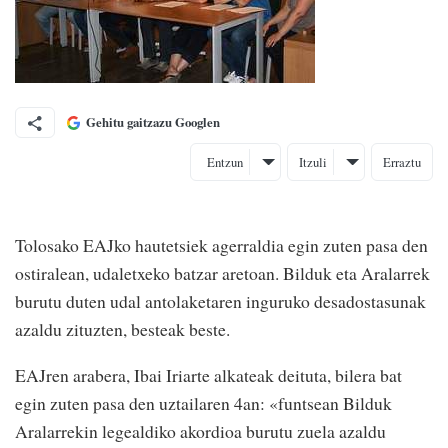
Gehitu gaitzazu Googlen
Entzun
Itzuli
Erraztu
Tolosako EAJko hautetsiek agerraldia egin zuten pasa den
ostiralean, udaletxeko batzar aretoan. Bilduk eta Aralarrek
burutu duten udal antolaketaren inguruko desadostasunak
azaldu zituzten, besteak beste.
EAJren arabera, Ibai Iriarte alkateak deituta, bilera bat
egin zuten pasa den uztailaren 4an: «funtsean Bilduk
Aralarrekin legealdiko akordioa burutu zuela azaldu