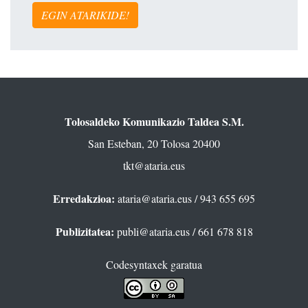
EGIN ATARIKIDE!
Tolosaldeko Komunikazio Taldea S.M.
San Esteban, 20 Tolosa 20400
tkt@ataria.eus
Erredakzioa:
ataria@ataria.eus
/ 943 655 695
Publizitatea:
publi@ataria.eus
/ 661 678 818
Codesyntaxek garatua