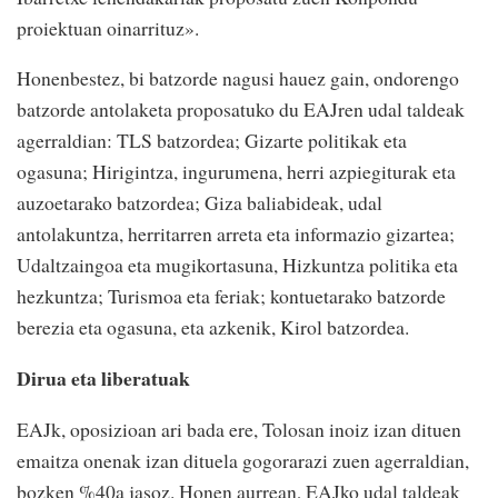
proiektuan oinarrituz».
Honenbestez, bi batzorde nagusi hauez gain, ondorengo
batzorde antolaketa proposatuko du EAJren udal taldeak
agerraldian: TLS batzordea; Gizarte politikak eta
ogasuna; Hirigintza, ingurumena, herri azpiegiturak eta
auzoetarako batzordea; Giza baliabideak, udal
antolakuntza, herritarren arreta eta informazio gizartea;
Udaltzaingoa eta mugikortasuna, Hizkuntza politika eta
hezkuntza; Turismoa eta feriak; kontuetarako batzorde
berezia eta ogasuna, eta azkenik, Kirol batzordea.
Dirua eta liberatuak
EAJk, oposizioan ari bada ere, Tolosan inoiz izan dituen
emaitza onenak izan dituela gogorarazi zuen agerraldian,
bozken %40a jasoz. Honen aurrean, EAJko udal taldeak