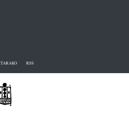
TARAKO
RSS