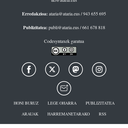
Erredakzioa:
ataria@ataria.eus
/ 943 655 695
Publizitatea:
publi@ataria.eus
/ 661 678 818
Codesyntaxek garatua
HONI BURUZ
LEGE OHARRA
PUBLIZITATEA
ARAUAK
HARREMANETARAKO
RSS