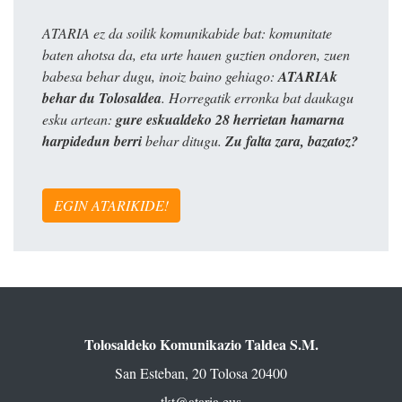
ATARIA ez da soilik komunikabide bat: komunitate
baten ahotsa da, eta urte hauen guztien ondoren, zuen
babesa behar dugu, inoiz baino gehiago:
ATARIAk
behar du Tolosaldea
. Horregatik erronka bat daukagu
esku artean:
gure eskualdeko 28 herrietan hamarna
harpidedun berri
behar ditugu.
Zu falta zara, bazatoz?
EGIN ATARIKIDE!
Tolosaldeko Komunikazio Taldea S.M.
San Esteban, 20 Tolosa 20400
tkt@ataria.eus