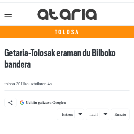
TOLOSA
Getaria-Tolosak eraman du Bilboko
bandera
tolosa
2011ko uztailaren 4a
Gehitu gaitzazu Googlen
Entzun
Itzuli
Erraztu