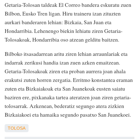
Getaria-Tolosan taldeak El Correo bandera eskuratu zuen
Bilbon, Eusko Tren ligan. Hiru traineru izan zituzten
aurkari banderaren lehian: Bizkaia, San Juan eta
Hondarribia. Lehenengo biekin lehiatu ziren Getaria-
Tolosakoak, Hondarribia oso atzean gelditu baitzen.
Bilboko itsasadarrean aritu ziren lehian arraunlariak eta
indarrak zerikusi handia izan zuen azken emaitzean.
Getaria-Tolosakoak ziren eta proban aurrera joan ahala
erakutsi zuten horren zergatia. Erritmo konstantea eraman
zuten eta Bizkaiakoak eta San Juanekoak eusten saiatu
baziren ere, pixkanaka tartea ateratzen joan ziren getaria-
tolosarrak. Azkenean, bederatiz segungo atera zizkien
Bizkaiakoei eta hamaika segundo pasatxo San Juanekoei.
TOLOSA