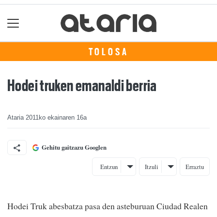
TOLOSA
Hodei truken emanaldi berria
Ataria
2011ko ekainaren 16a
Gehitu gaitzazu Googlen
Entzun
Itzuli
Erraztu
Hodei Truk abesbatza pasa den asteburuan Ciudad Realen