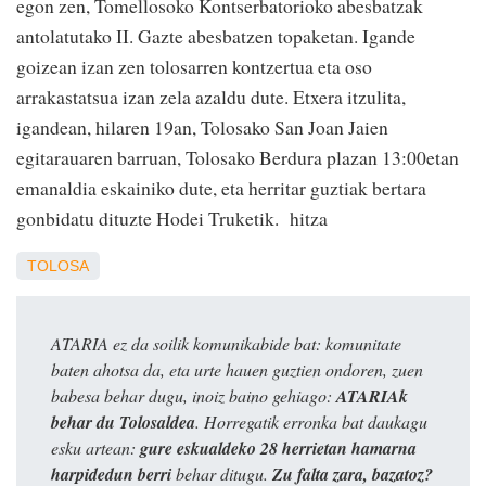
egon zen, Tomellosoko Kontserbatorioko abesbatzak
antolatutako II. Gazte abesbatzen topaketan. Igande
goizean izan zen tolosarren kontzertua eta oso
arrakastatsua izan zela azaldu dute. Etxera itzulita,
igandean, hilaren 19an, Tolosako San Joan Jaien
egitarauaren barruan, Tolosako Berdura plazan 13:00etan
emanaldia eskainiko dute, eta herritar guztiak bertara
gonbidatu dituzte Hodei Truketik. hitza
TOLOSA
ATARIA ez da soilik komunikabide bat: komunitate
baten ahotsa da, eta urte hauen guztien ondoren, zuen
babesa behar dugu, inoiz baino gehiago:
ATARIAk
behar du Tolosaldea
. Horregatik erronka bat daukagu
esku artean:
gure eskualdeko 28 herrietan hamarna
harpidedun berri
behar ditugu.
Zu falta zara, bazatoz?