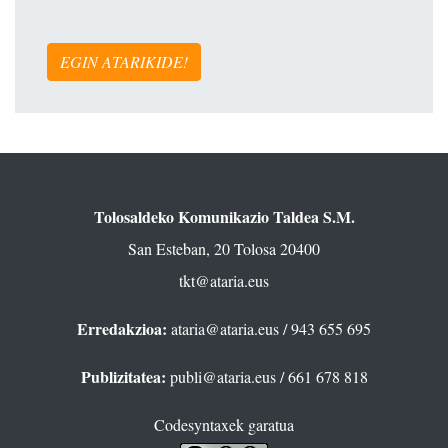
EGIN ATARIKIDE!
Tolosaldeko Komunikazio Taldea S.M.
San Esteban, 20 Tolosa 20400
tkt@ataria.eus
Erredakzioa:
ataria@ataria.eus
/ 943 655 695
Publizitatea:
publi@ataria.eus
/ 661 678 818
Codesyntaxek garatua