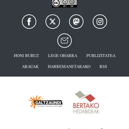
HONI BURUZ
LEGE OHARRA
PUBLIZITATEA
ARAUAK
HARREMANETARAKO
RSS