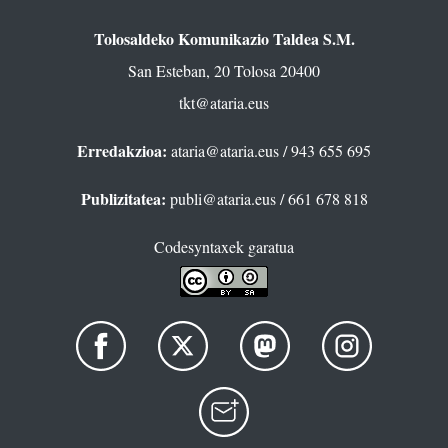
Tolosaldeko Komunikazio Taldea S.M.
San Esteban, 20 Tolosa 20400
tkt@ataria.eus
Erredakzioa:
ataria@ataria.eus
/ 943 655 695
Publizitatea:
publi@ataria.eus
/ 661 678 818
Codesyntaxek garatua