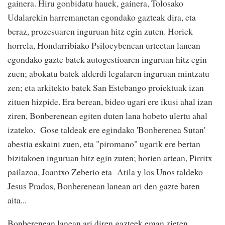
gainera. Hiru gonbidatu hauek, gainera, Tolosako
Udalarekin harremanetan egondako gazteak dira, eta
beraz, prozesuaren inguruan hitz egin zuten. Horiek
horrela, Hondarribiako Psilocybenean urteetan lanean
egondako gazte batek autogestioaren inguruan hitz egin
zuen; abokatu batek alderdi legalaren inguruan mintzatu
zen; eta arkitekto batek San Estebango proiektuak izan
zituen hizpide. Era berean, bideo ugari ere ikusi ahal izan
ziren, Bonberenean egiten duten lana hobeto ulertu ahal
izateko. Gose taldeak ere egindako 'Bonberenea Sutan'
abestia eskaini zuen, eta "piromano" ugarik ere bertan
bizitakoen inguruan hitz egin zuten; horien artean, Pirritx
pailazoa, Joantxo Zeberio eta Atila y los Unos taldeko
Jesus Prados, Bonberenean lanean ari den gazte baten
aita...
Bonberenean lanean ari diren gazteek eman zieten