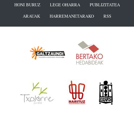
HONI BURUZ
LEGE OHARRA
PUBLIZITATEA
ARAUAK
HARREMANETARAKO
RSS