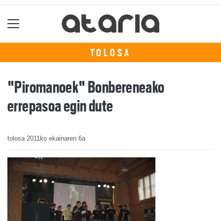
TOLOSA
"Piromanoek" Bonbereneako
errepasoa egin dute
tolosa
2011ko ekainaren 6a