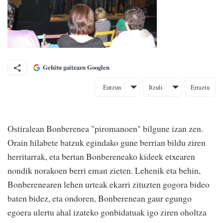
Gehitu gaitzazu Googlen
Entzun
Itzuli
Erraztu
Ostiralean Bonberenea "piromanoen" bilgune izan zen.
Orain hilabete batzuk egindako gune berrian bildu ziren
herritarrak, eta bertan Bonbereneako kideek etxearen
nondik norakoen berri eman zieten. Lehenik eta behin,
Bonberenearen lehen urteak ekarri zituzten gogora bideo
baten bidez, eta ondoren, Bonberenean gaur egungo
egoera ulertu ahal izateko gonbidatuak igo ziren oholtza