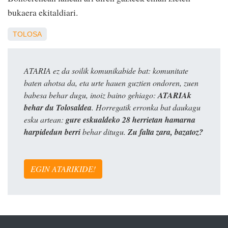
bukaera ekitaldiari.
TOLOSA
ATARIA ez da soilik komunikabide bat: komunitate
baten ahotsa da, eta urte hauen guztien ondoren, zuen
babesa behar dugu, inoiz baino gehiago:
ATARIAk
behar du Tolosaldea
. Horregatik erronka bat daukagu
esku artean:
gure eskualdeko 28 herrietan hamarna
harpidedun berri
behar ditugu.
Zu falta zara, bazatoz?
EGIN ATARIKIDE!