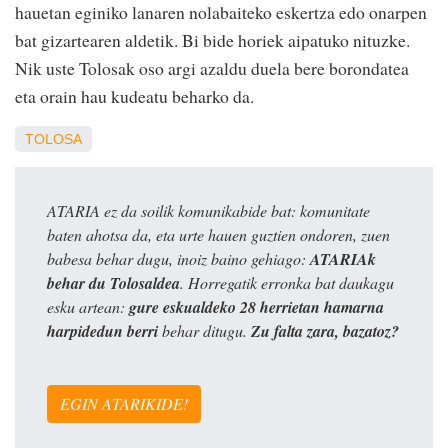
hauetan eginiko lanaren nolabaiteko eskertza edo onarpen
bat gizartearen aldetik. Bi bide horiek aipatuko nituzke.
Nik uste Tolosak oso argi azaldu duela bere borondatea
eta orain hau kudeatu beharko da.
TOLOSA
ATARIA ez da soilik komunikabide bat: komunitate
baten ahotsa da, eta urte hauen guztien ondoren, zuen
babesa behar dugu, inoiz baino gehiago:
ATARIAk
behar du Tolosaldea
. Horregatik erronka bat daukagu
esku artean:
gure eskualdeko 28 herrietan hamarna
harpidedun berri
behar ditugu.
Zu falta zara, bazatoz?
EGIN ATARIKIDE!