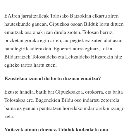
EAJren jarraitzaileak Tolosako Batzokian elkartu ziren
hauteskunde gauean. Gipuzkoa osoan Bilduk lortu dituen
emaitzak osa onak izan direla zioten. Tolosan berriz,
bozketan goraka egin arren, aurpegiek ez zuten alaitasun
handiegirik adierazten. Egoerari aurre eginaz, Jokin
Bildarratzek Tolosaldeko eta Leitzaldeko Hitzarekin hitz
egiteko tartea hartu zuen.
Ezustekoa izan al da lortu duzuen emaitza?
Ezuste handia, batik bat Gipuzkoakoa, orokorra, eta baita
Tolosakoa ere. Bagenekien Bildu oso indartsu zetorrela
baina ez genuen pentsatzen horrelako indarrarekin izango
zela.
Yañezek aipatu duenez, Udalak kudeaketa ona