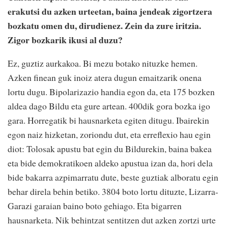
erakutsi du azken urteetan, baina jendeak zigortzera
bozkatu omen du, dirudienez. Zein da zure iritzia.
Zigor bozkarik ikusi al duzu?
Ez, guztiz aurkakoa. Bi mezu botako nituzke hemen.
Azken finean guk inoiz atera dugun emaitzarik onena
lortu dugu. Bipolarizazio handia egon da, eta 175 bozken
aldea dago Bildu eta gure artean. 400dik gora bozka igo
gara. Horregatik bi hausnarketa egiten ditugu. Ibairekin
egon naiz hizketan, zoriondu dut, eta erreflexio hau egin
diot: Tolosak apustu bat egin du Bildurekin, baina bakea
eta bide demokratikoen aldeko apustua izan da, hori dela
bide bakarra azpimarratu dute, beste guztiak alboratu egin
behar direla behin betiko. 3804 boto lortu dituzte, Lizarra-
Garazi garaian baino boto gehiago. Eta bigarren
hausnarketa. Nik behintzat sentitzen dut azken zortzi urte