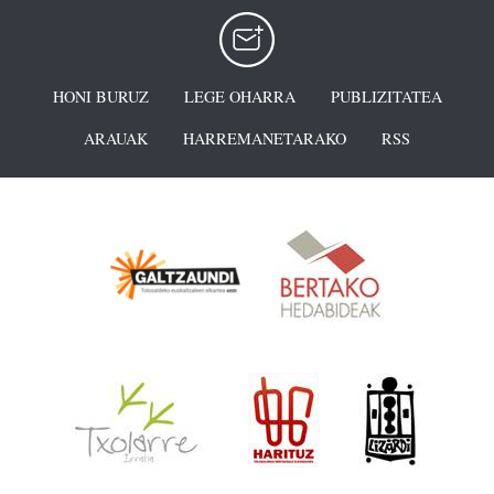
HONI BURUZ
LEGE OHARRA
PUBLIZITATEA
ARAUAK
HARREMANETARAKO
RSS