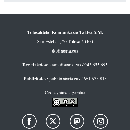
Tolosaldeko Komunikazio Taldea S.M.
San Esteban, 20 Tolosa 20400
tkt@ataria.eus
Erredakzioa:
ataria@ataria.eus
/ 943 655 695
Publizitatea:
publi@ataria.eus
/ 661 678 818
Codesyntaxek garatua