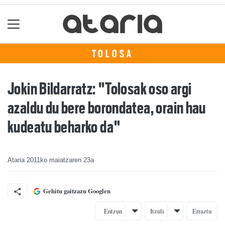
TOLOSA
Jokin Bildarratz: "Tolosak oso argi
azaldu du bere borondatea, orain hau
kudeatu beharko da"
Ataria
2011ko maiatzaren 23a
Gehitu gaitzazu Googlen
Entzun
Itzuli
Erraztu