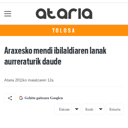
TOLOSA
Araxesko mendi ibilaldiaren lanak
aurreraturik daude
Ataria
2011ko maiatzaren 12a
Gehitu gaitzazu Googlen
Entzun
Itzuli
Erraztu