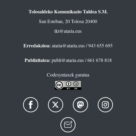
Tolosaldeko Komunikazio Taldea S.M.
San Esteban, 20 Tolosa 20400
tkt@ataria.eus
Erredakzioa:
ataria@ataria.eus
/ 943 655 695
Publizitatea:
publi@ataria.eus
/ 661 678 818
Codesyntaxek garatua