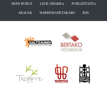
HONI BURUZ
LEGE OHARRA
PUBLIZITATEA
ARAUAK
HARREMANETARAKO
RSS