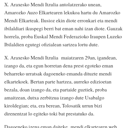
X. Araxesko Mendi Itzulia antolatzerako unean,
Amarozko Auzo Elkartearen lekukoa hartu du Amarozko
Mendi Elkarteak. Ilusioz ekin diote erronkari eta mendi
ibilaldiari ikuspegi berri bat eman nahi izan diote. Gauzak
horrela, proba Euskal Mendi Federazioko Iraupen Luzeko
Ibilaldien egutegi ofizialean sartzea lortu dute.
X. Araxesko Mendi Itzulia maiatzaren 29an, igandean,
izango da, eta egun horretan dena prest egoteko eman
beharreko urratsak dagoeneko emanda dituzte mendi
elkartekoek. Bertan parte hartzea, aurreko edizioetan
bezala, doan izango da, eta partaide guztiek, proba
amaitzean, dutxa zerbitzua izango dute Usabalgo
kiroldegian; eta, era berean, Tolosatik urrun bizi
direnentzat lo egiteko toki bat prestatuko da.
Dagoeneko izena eman daiteke mendi elkartearen web