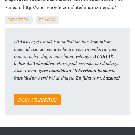
gunean: http://sites.google.com/site/amarozmendia/
GIZARTEA
TOLOSA
ATARIA ez da soilik komunikabide bat: komunitate
baten ahotsa da, eta urte hauen guztien ondoren, zuen
babesa behar dugu, inoiz baino gehiago:
ATARIAk
behar du Tolosaldea
. Horregatik erronka bat daukagu
esku artean:
gure eskualdeko 28 herrietan hamarna
harpidedun berri
behar ditugu.
Zu falta zara, bazatoz?
EGIN ATARIKIDE!