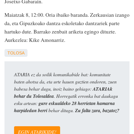
Josetxo Gabarain.
Maiatzak 8, 12:00. Oria ibaiko baranda. Zerkausian izango
da, eta Gipuzkoako dantza eskoletako dantzariek parte
hartuko dute. Barrako zenbait ariketa egingo dituzte.
Aurkezlea: Kike Amonarriz.
TOLOSA
ATARIA ez da soilik komunikabide bat: komunitate
baten ahotsa da, eta urte hauen guztien ondoren, zuen
babesa behar dugu, inoiz baino gehiago:
ATARIAk
behar du Tolosaldea
. Horregatik erronka bat daukagu
esku artean:
gure eskualdeko 28 herrietan hamarna
harpidedun berri
behar ditugu.
Zu falta zara, bazatoz?
EGIN ATARIKIDE!