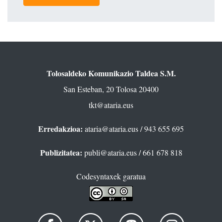
Tolosaldeko Komunikazio Taldea S.M.
San Esteban, 20 Tolosa 20400
tkt@ataria.eus
Erredakzioa:
ataria@ataria.eus
/ 943 655 695
Publizitatea:
publi@ataria.eus
/ 661 678 818
Codesyntaxek garatua