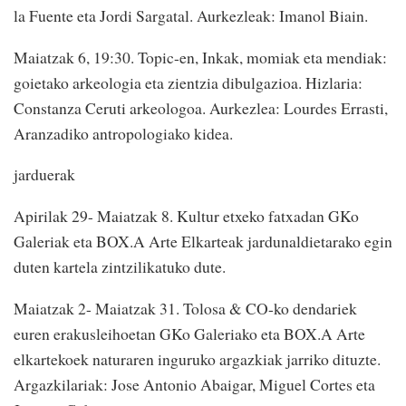
la Fuente eta Jordi Sargatal. Aurkezleak: Imanol Biain.
Maiatzak 6, 19:30. Topic-en, Inkak, momiak eta mendiak:
goietako arkeologia eta zientzia dibulgazioa. Hizlaria:
Constanza Ceruti arkeologoa. Aurkezlea: Lourdes Errasti,
Aranzadiko antropologiako kidea.
jarduerak
Apirilak 29- Maiatzak 8. Kultur etxeko fatxadan GKo
Galeriak eta BOX.A Arte Elkarteak jardunaldietarako egin
duten kartela zintzilikatuko dute.
Maiatzak 2- Maiatzak 31. Tolosa & CO-ko dendariek
euren erakusleihoetan GKo Galeriako eta BOX.A Arte
elkartekoek naturaren inguruko argazkiak jarriko dituzte.
Argazkilariak: Jose Antonio Abaigar, Miguel Cortes eta