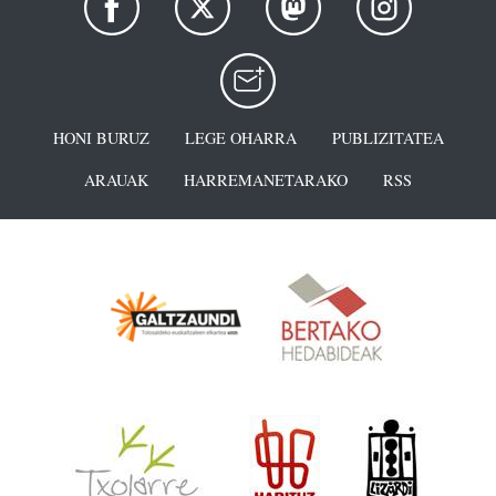
HONI BURUZ
LEGE OHARRA
PUBLIZITATEA
ARAUAK
HARREMANETARAKO
RSS