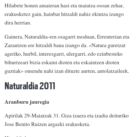
Hilabete honen amaieran hasi eta maiatza osoan zehar,
erakusketez gain, hainbat hitzaldi nahiz ekintza izango
dira herrian.
Gainera, Naturaldia-ren osagarri moduan, Errenterian eta
Zarautzen ere hitzaldi bana izango da. «Natura guretzat
ageriko, hurbil, interesgarri, ulergarri, edo ezinbesteko
bihurtzeari bizia eskaini dioten eta eskaintzen dioten
guztiak» omendu nahi izan dituzte aurten, antolatzaileek.
Naturaldia 2011
Aranburu jauregia
Apirilak 29-Maiatzak 31. Giza izaera eta izadia deituriko
Jose Benito Ruizen argazki erakusketa.