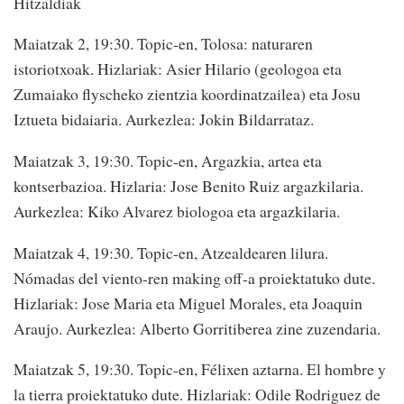
Hitzaldiak
Maiatzak 2, 19:30. Topic-en, Tolosa: naturaren
istoriotxoak. Hizlariak: Asier Hilario (geologoa eta
Zumaiako flyscheko zientzia koordinatzailea) eta Josu
Iztueta bidaiaria. Aurkezlea: Jokin Bildarrataz.
Maiatzak 3, 19:30. Topic-en, Argazkia, artea eta
kontserbazioa. Hizlaria: Jose Benito Ruiz argazkilaria.
Aurkezlea: Kiko Alvarez biologoa eta argazkilaria.
Maiatzak 4, 19:30. Topic-en, Atzealdearen lilura.
Nómadas del viento-ren making off-a proiektatuko dute.
Hizlariak: Jose Maria eta Miguel Morales, eta Joaquin
Araujo. Aurkezlea: Alberto Gorritiberea zine zuzendaria.
Maiatzak 5, 19:30. Topic-en, Félixen aztarna. El hombre y
la tierra proiektatuko dute. Hizlariak: Odile Rodriguez de