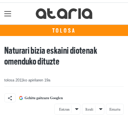
TOLOSA
Naturari bizia eskaini diotenak
omenduko dituzte
tolosa
2011ko apirilaren 19a
Gehitu gaitzazu Googlen
Entzun
Itzuli
Erraztu