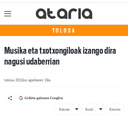
TOLOSA
Musika eta txotxongiloak izango dira
nagusi udaberrian
tolosa
2011ko apirilaren 19a
Gehitu gaitzazu Googlen
Entzun
Itzuli
Erraztu