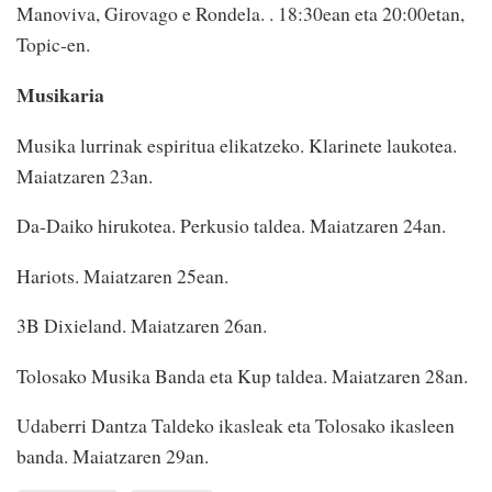
Manoviva, Girovago e Rondela. . 18:30ean eta 20:00etan,
Topic-en.
Musikaria
Musika lurrinak espiritua elikatzeko. Klarinete laukotea.
Maiatzaren 23an.
Da-Daiko hirukotea. Perkusio taldea. Maiatzaren 24an.
Hariots. Maiatzaren 25ean.
3B Dixieland. Maiatzaren 26an.
Tolosako Musika Banda eta Kup taldea. Maiatzaren 28an.
Udaberri Dantza Taldeko ikasleak eta Tolosako ikasleen
banda. Maiatzaren 29an.