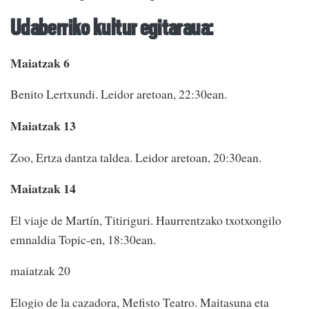
Udaberriko kultur egitaraua:
Maiatzak 6
Benito Lertxundi. Leidor aretoan, 22:30ean.
Maiatzak 13
Zoo, Ertza dantza taldea. Leidor aretoan, 20:30ean.
Maiatzak 14
El viaje de Martín, Titiriguri. Haurrentzako txotxongilo
emnaldia Topic-en, 18:30ean.
maiatzak 20
Elogio de la cazadora, Mefisto Teatro. Maitasuna eta