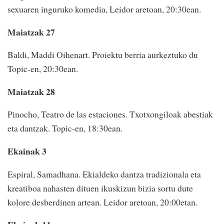
sexuaren inguruko komedia, Leidor aretoan, 20:30ean.
Maiatzak 27
Baldi, Maddi Oihenart. Proiektu berria aurkeztuko du
Topic-en, 20:30ean.
Maiatzak 28
Pinocho, Teatro de las estaciones. Txotxongiloak abestiak
eta dantzak. Topic-en, 18:30ean.
Ekainak 3
Espiral, Samadhana. Ekialdeko dantza tradizionala eta
kreatiboa nahasten dituen ikuskizun bizia sortu dute
kolore desberdinen artean. Leidor aretoan, 20:00etan.