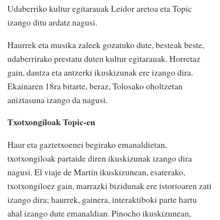
Udaberriko kultur egitarauak Leidor aretoa eta Topic
izango ditu ardatz nagusi.
Haurrek eta musika zaleek gozatuko dute, besteak beste,
udaberrirako prestatu duten kultur egitarauak. Horretaz
gain, dantza eta antzerki ikuskizunak ere izango dira.
Ekainaren 18ra bitarte, beraz, Tolosako oholtzetan
aniztasuna izango da nagusi.
Txotxongiloak Topic-en
Haur eta gaztetxoenei begirako emanaldietan,
txotxongiloak partaide diren ikuskizunak izango dira
nagusi. El viaje de Martín ikuskizunean, esaterako,
txotxongiloez gain, marrazki bizidunak ere istorioaren zati
izango dira; haurrek, gainera, interaktiboki parte hartu
ahal izango dute emanaldian. Pinocho ikuskizunean,