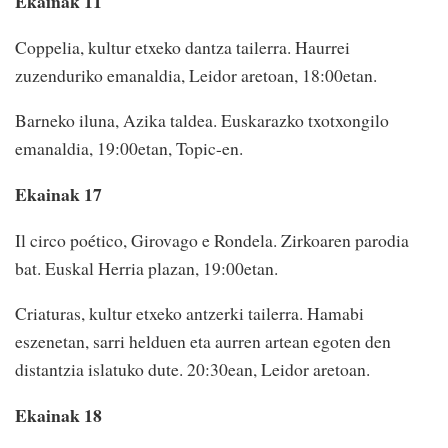
Ekainak 11
Coppelia, kultur etxeko dantza tailerra. Haurrei
zuzenduriko emanaldia, Leidor aretoan, 18:00etan.
Barneko iluna, Azika taldea. Euskarazko txotxongilo
emanaldia, 19:00etan, Topic-en.
Ekainak 17
Il circo poético, Girovago e Rondela. Zirkoaren parodia
bat. Euskal Herria plazan, 19:00etan.
Criaturas, kultur etxeko antzerki tailerra. Hamabi
eszenetan, sarri helduen eta aurren artean egoten den
distantzia islatuko dute. 20:30ean, Leidor aretoan.
Ekainak 18