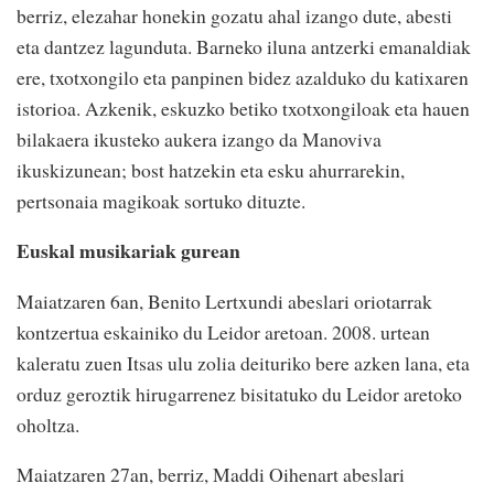
berriz, elezahar honekin gozatu ahal izango dute, abesti
eta dantzez lagunduta. Barneko iluna antzerki emanaldiak
ere, txotxongilo eta panpinen bidez azalduko du katixaren
istorioa. Azkenik, eskuzko betiko txotxongiloak eta hauen
bilakaera ikusteko aukera izango da Manoviva
ikuskizunean; bost hatzekin eta esku ahurrarekin,
pertsonaia magikoak sortuko dituzte.
Euskal musikariak gurean
Maiatzaren 6an, Benito Lertxundi abeslari oriotarrak
kontzertua eskainiko du Leidor aretoan. 2008. urtean
kaleratu zuen Itsas ulu zolia deituriko bere azken lana, eta
orduz geroztik hirugarrenez bisitatuko du Leidor aretoko
oholtza.
Maiatzaren 27an, berriz, Maddi Oihenart abeslari