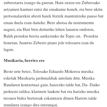
zuberotarra izango da gurean. Hain zuzen ere Zuberoako
artzainen kantuei eutsi die emakume honek, eta bere ukitu
pertsonalarekin abesti haiek bizirik mantentzeko pauso bat
eman duela esan daiteke. Bere ahotsa du instrumentu
nagusi, eta Hari biru deituriko lehen lanaren ondoren,
Baldi proiektu berria aurkeztuko du Topic-en. Proiektu
honetan, Juantxo Zeberio piano jole tolosarra izan du
lagun.
Musikaria, berriro ere
Beste urte betez, Tolosako Eduardo Mokoroa musika
eskolak Musikaria jardunaldiak antolatu ditu. Musika
Bandaren kontzetuaz gain, haizezko talde bat, Da- Daiko
perkusio taldea, klarinete laukote bat eta harizko musika
tresnen bidez bertsioak eskaintzen dituen Hariots talde
irundarra izango dira entzungai.