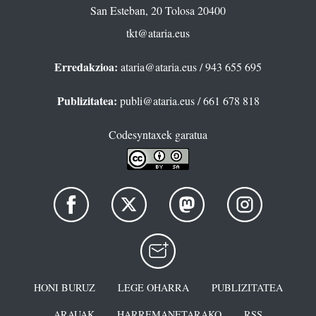
San Esteban, 20 Tolosa 20400
tkt@ataria.eus
Erredakzioa:
ataria@ataria.eus
/ 943 655 695
Publizitatea:
publi@ataria.eus
/ 661 678 818
Codesyntaxek garatua
HONI BURUZ
LEGE OHARRA
PUBLIZITATEA
ARAUAK
HARREMANETARAKO
RSS