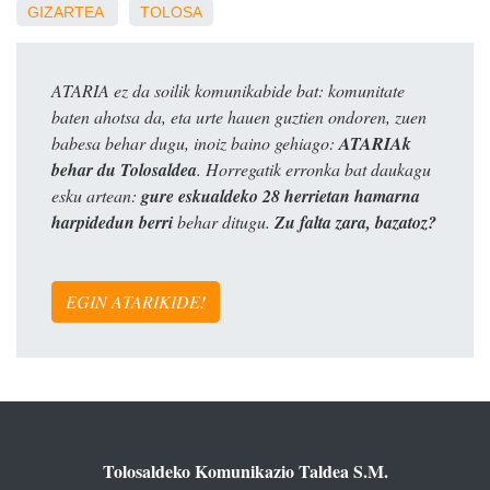
GIZARTEA
TOLOSA
ATARIA ez da soilik komunikabide bat: komunitate
baten ahotsa da, eta urte hauen guztien ondoren, zuen
babesa behar dugu, inoiz baino gehiago:
ATARIAk
behar du Tolosaldea
. Horregatik erronka bat daukagu
esku artean:
gure eskualdeko 28 herrietan hamarna
harpidedun berri
behar ditugu.
Zu falta zara, bazatoz?
EGIN ATARIKIDE!
Tolosaldeko Komunikazio Taldea S.M.