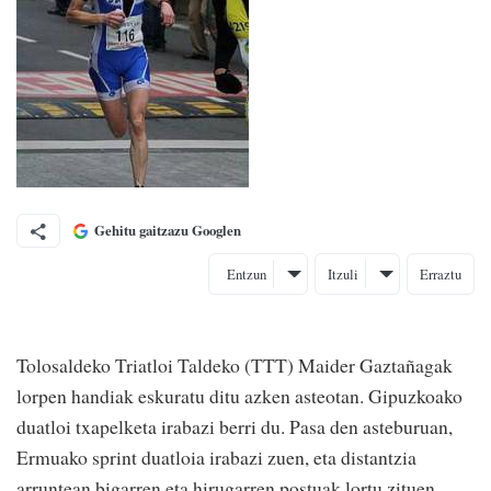
Gehitu gaitzazu Googlen
Entzun
Itzuli
Erraztu
Tolosaldeko Triatloi Taldeko (TTT) Maider Gaztañagak
lorpen handiak eskuratu ditu azken asteotan. Gipuzkoako
duatloi txapelketa irabazi berri du. Pasa den asteburuan,
Ermuako sprint duatloia irabazi zuen, eta distantzia
arruntean bigarren eta hirugarren postuak lortu zituen