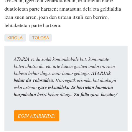
krosetan, igeriketa zeharkaldietan, triatloietan nahiz
duatloietan parte hartzen; amatasuna dela eta geldialdia
izan zuen arren, joan den urtean itzuli zen berriro,
lehiaketetan parte hartzera.
KIROLA
TOLOSA
ATARIA ez da soilik komunikabide bat: komunitate
baten ahotsa da, eta urte hauen guztien ondoren, zuen
babesa behar dugu, inoiz baino gehiago:
ATARIAk
behar du Tolosaldea
. Horregatik erronka bat daukagu
esku artean:
gure eskualdeko 28 herrietan hamarna
harpidedun berri
behar ditugu.
Zu falta zara, bazatoz?
EGIN ATARIKIDE!