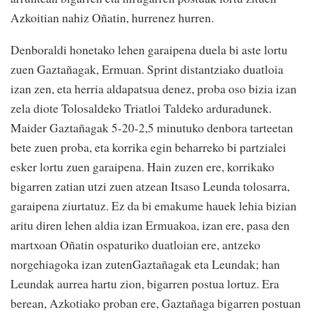
Azkoitian nahiz Oñatin, hurrenez hurren.
Denboraldi honetako lehen garaipena duela bi aste lortu
zuen Gaztañagak, Ermuan. Sprint distantziako duatloia
izan zen, eta herria aldapatsua denez, proba oso bizia izan
zela diote Tolosaldeko Triatloi Taldeko arduradunek.
Maider Gaztañagak 5-20-2,5 minutuko denbora tarteetan
bete zuen proba, eta korrika egin beharreko bi partzialei
esker lortu zuen garaipena. Hain zuzen ere, korrikako
bigarren zatian utzi zuen atzean Itsaso Leunda tolosarra,
garaipena ziurtatuz. Ez da bi emakume hauek lehia bizian
aritu diren lehen aldia izan Ermuakoa, izan ere, pasa den
martxoan Oñatin ospaturiko duatloian ere, antzeko
norgehiagoka izan zutenGaztañagak eta Leundak; han
Leundak aurrea hartu zion, bigarren postua lortuz. Era
berean, Azkotiako proban ere, Gaztañaga bigarren postuan