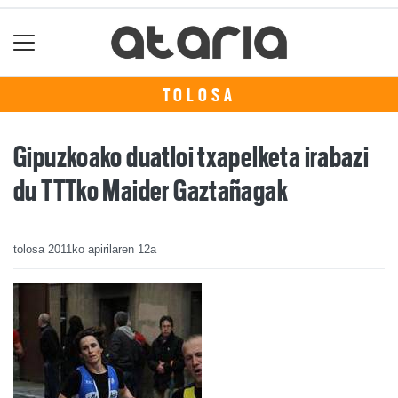
TOLOSA
Gipuzkoako duatloi txapelketa irabazi
du TTTko Maider Gaztañagak
tolosa
2011ko apirilaren 12a