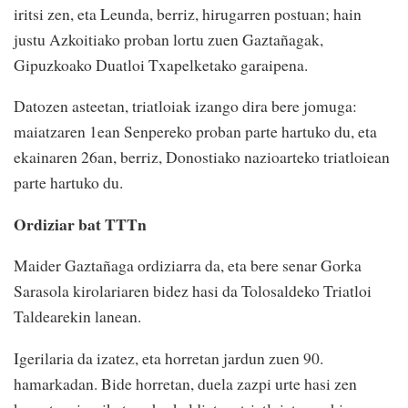
iritsi zen, eta Leunda, berriz, hirugarren postuan; hain
justu Azkoitiako proban lortu zuen Gaztañagak,
Gipuzkoako Duatloi Txapelketako garaipena.
Datozen asteetan, triatloiak izango dira bere jomuga:
maiatzaren 1ean Senpereko proban parte hartuko du, eta
ekainaren 26an, berriz, Donostiako nazioarteko triatloiean
parte hartuko du.
Ordiziar bat TTTn
Maider Gaztañaga ordiziarra da, eta bere senar Gorka
Sarasola kirolariaren bidez hasi da Tolosaldeko Triatloi
Taldearekin lanean.
Igerilaria da izatez, eta horretan jardun zuen 90.
hamarkadan. Bide horretan, duela zazpi urte hasi zen