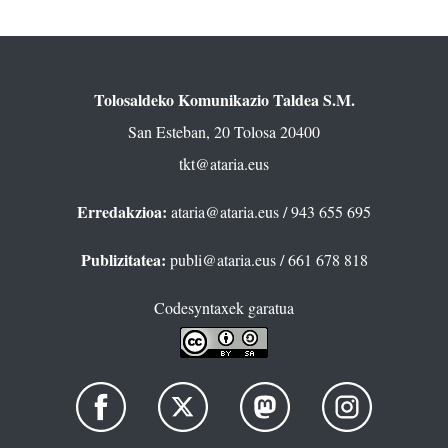
Tolosaldeko Komunikazio Taldea S.M.
San Esteban, 20 Tolosa 20400
tkt@ataria.eus
Erredakzioa:
ataria@ataria.eus
/ 943 655 695
Publizitatea:
publi@ataria.eus
/ 661 678 818
Codesyntaxek garatua