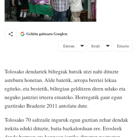
Gehitu gaitzazu Googlen
Entzun
Itzuli
Erraztu
Tolosako dendariek biltegiak hutsik utzi nahi dituzte
asteburu honetan. Alde batetik, arropa berriei lekua
egiteko, eta bestetik, biltegian gelditzen diren udako eta
neguko jantziei irteera emateko. Horregatik gaur egun
guztirako Braderie 2011 antolatu dute.
Tolosako 70 saltzaile inguruk egun guztian zehar dendak
irekita eduki dituzte, baita bazkalorduan ere. Erosleek
denda barruan eta kanpoan jarriko dituzten postuetan