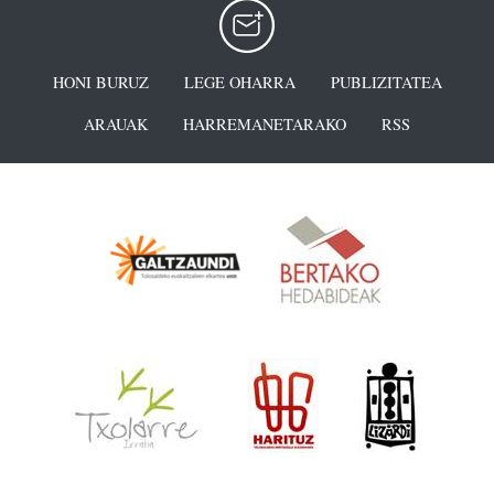
HONI BURUZ
LEGE OHARRA
PUBLIZITATEA
ARAUAK
HARREMANETARAKO
RSS