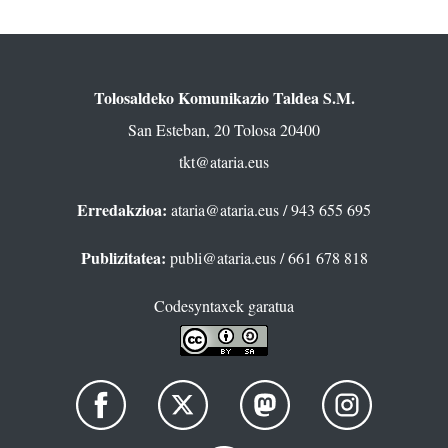
Tolosaldeko Komunikazio Taldea S.M.
San Esteban, 20 Tolosa 20400
tkt@ataria.eus
Erredakzioa:
ataria@ataria.eus
/ 943 655 695
Publizitatea:
publi@ataria.eus
/ 661 678 818
Codesyntaxek garatua