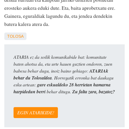
erosteko aukera eduki dute. Eta, baita aprobetxatu ere.
Gainera, eguraldiak lagundu du, eta jendea dendekin
batera kalera atera da.
TOLOSA
ATARIA ez da soilik komunikabide bat: komunitate
baten ahotsa da, eta urte hauen guztien ondoren, zuen
babesa behar dugu, inoiz baino gehiago:
ATARIAk
behar du Tolosaldea
. Horregatik erronka bat daukagu
esku artean:
gure eskualdeko 28 herrietan hamarna
harpidedun berri
behar ditugu.
Zu falta zara, bazatoz?
EGIN ATARIKIDE!