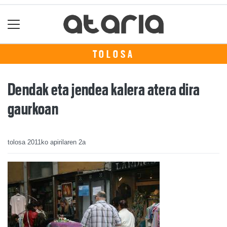
TOLOSA
Dendak eta jendea kalera atera dira
gaurkoan
tolosa
2011ko apirilaren 2a