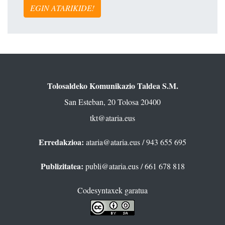
EGIN ATARIKIDE!
Tolosaldeko Komunikazio Taldea S.M.
San Esteban, 20 Tolosa 20400
tkt@ataria.eus
Erredakzioa:
ataria@ataria.eus
/ 943 655 695
Publizitatea:
publi@ataria.eus
/ 661 678 818
Codesyntaxek garatua