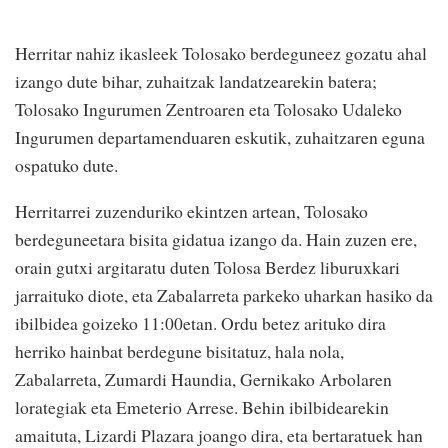
Herritar nahiz ikasleek Tolosako berdeguneez gozatu ahal
izango dute bihar, zuhaitzak landatzearekin batera;
Tolosako Ingurumen Zentroaren eta Tolosako Udaleko
Ingurumen departamenduaren eskutik, zuhaitzaren eguna
ospatuko dute.
Herritarrei zuzenduriko ekintzen artean, Tolosako
berdeguneetara bisita gidatua izango da. Hain zuzen ere,
orain gutxi argitaratu duten Tolosa Berdez liburuxkari
jarraituko diote, eta Zabalarreta parkeko uharkan hasiko da
ibilbidea goizeko 11:00etan. Ordu betez arituko dira
herriko hainbat berdegune bisitatuz, hala nola,
Zabalarreta, Zumardi Haundia, Gernikako Arbolaren
lorategiak eta Emeterio Arrese. Behin ibilbidearekin
amaituta, Lizardi Plazara joango dira, eta bertaratuek han