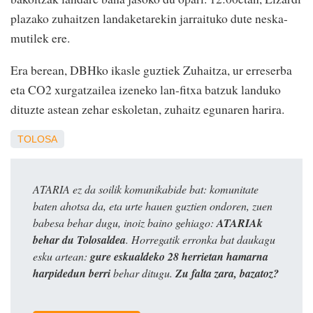
plazako zuhaitzen landaketarekin jarraituko dute neska-
mutilek ere.
Era berean, DBHko ikasle guztiek Zuhaitza, ur erreserba
eta CO2 xurgatzailea izeneko lan-fitxa batzuk landuko
dituzte astean zehar eskoletan, zuhaitz egunaren harira.
TOLOSA
ATARIA ez da soilik komunikabide bat: komunitate
baten ahotsa da, eta urte hauen guztien ondoren, zuen
babesa behar dugu, inoiz baino gehiago:
ATARIAk
behar du Tolosaldea
. Horregatik erronka bat daukagu
esku artean:
gure eskualdeko 28 herrietan hamarna
harpidedun berri
behar ditugu.
Zu falta zara, bazatoz?