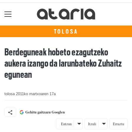
TOLOSA
Berdeguneak hobeto ezagutzeko
aukera izango da larunbateko Zuhaitz
egunean
tolosa
2011ko martxoaren 17a
Gehitu gaitzazu Googlen
Entzun
Itzuli
Erraztu