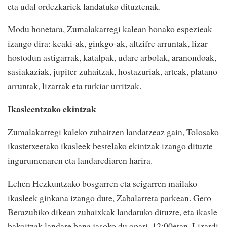
eta udal ordezkariek landatuko dituztenak.
Modu honetara, Zumalakarregi kalean honako espezieak
izango dira: keaki-ak, ginkgo-ak, altzifre arruntak, lizar
hostodun astigarrak, katalpak, udare arbolak, aranondoak,
sasiakaziak, jupiter zuhaitzak, hostazuriak, arteak, platano
arruntak, lizarrak eta turkiar urritzak.
Ikasleentzako ekintzak
Zumalakarregi kaleko zuhaitzen landatzeaz gain, Tolosako
ikastetxeetako ikasleek bestelako ekintzak izango dituzte
ingurumenaren eta landarediaren harira.
Lehen Hezkuntzako bosgarren eta seigarren mailako
ikasleek ginkana izango dute, Zabalarreta parkean. Gero
Berazubiko dikean zuhaixkak landatuko dituzte, eta ikasle
bakoitzak landare bana jasoko du opari. 12:00etan, Lizardi