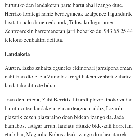
burutuko den landaketan parte hartu ahal izango dute.
Herriko lorategi nahiz berdeguneak azalpenez lagundurik
bisitatu nahi dituen edonork, Tolosako Ingurumen
Zentroarekin harremanetan jarri beharko du, 943 65 25 44
telefono zenbakira deituta.
Landaketa
Aurten, iazko zuhaitz eguneko ekimenari jarraipena eman
nahi izan diote, eta Zumalakarregi kalean zenbait zuhaitz
landatuko dituzte bihar.
Joan den urtean, Zubi Berritik Lizardi plazarainoko zatian
burutu zuten landaketa, eta aurtengoan, aldiz, Lizardi
plazatik zezen plazaraino doan bidean izango da. Jada
hamabost astigar arrunt landatu dituzte bide-zati horretan,
eta bihar, Magnolia Kobus aleak izango dira herritarrek