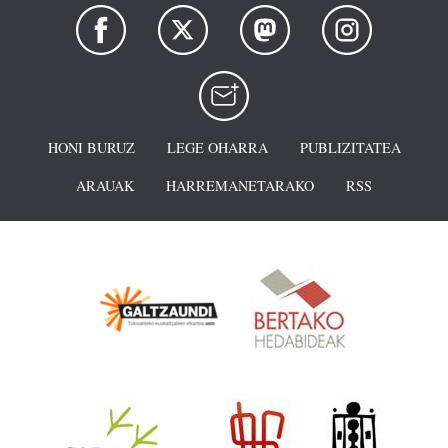
HONI BURUZ
LEGE OHARRA
PUBLIZITATEA
ARAUAK
HARREMANETARAKO
RSS