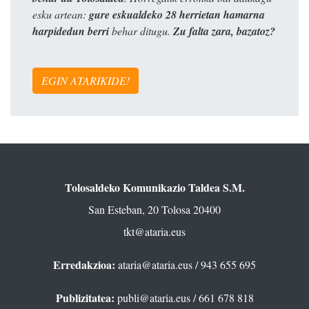
esku artean:
gure eskualdeko 28 herrietan hamarna
harpidedun berri
behar ditugu.
Zu falta zara, bazatoz?
EGIN ATARIKIDE!
Tolosaldeko Komunikazio Taldea S.M.
San Esteban, 20 Tolosa 20400
tkt@ataria.eus
Erredakzioa:
ataria@ataria.eus
/ 943 655 695
Publizitatea:
publi@ataria.eus
/ 661 678 818