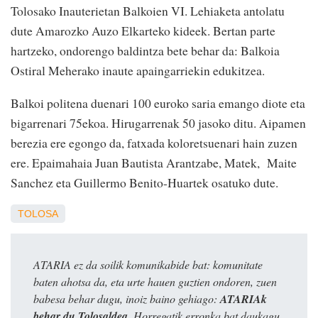
Tolosako Inauterietan Balkoien VI. Lehiaketa antolatu
dute Amarozko Auzo Elkarteko kideek. Bertan parte
hartzeko, ondorengo baldintza bete behar da: Balkoia
Ostiral Meherako inaute apaingarriekin edukitzea.
Balkoi politena duenari 100 euroko saria emango diote eta
bigarrenari 75ekoa. Hirugarrenak 50 jasoko ditu. Aipamen
berezia ere egongo da, fatxada koloretsuenari hain zuzen
ere. Epaimahaia Juan Bautista Arantzabe, Matek, Maite
Sanchez eta Guillermo Benito-Huartek osatuko dute.
TOLOSA
ATARIA ez da soilik komunikabide bat: komunitate
baten ahotsa da, eta urte hauen guztien ondoren, zuen
babesa behar dugu, inoiz baino gehiago:
ATARIAk
behar du Tolosaldea
. Horregatik erronka bat daukagu