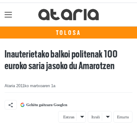
TOLOSA
Inauterietako balkoi politenak 100
euroko saria jasoko du Amarotzen
Ataria
2011ko martxoaren 1a
Gehitu gaitzazu Googlen
Entzun
Itzuli
Erraztu