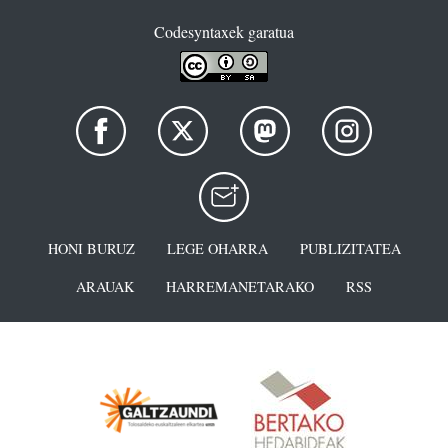
Codesyntaxek garatua
HONI BURUZ
LEGE OHARRA
PUBLIZITATEA
ARAUAK
HARREMANETARAKO
RSS