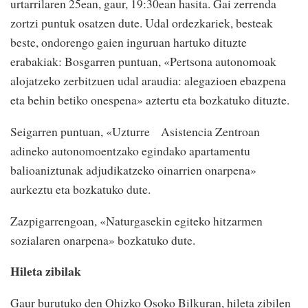
urtarrilaren 25ean, gaur, 19:30ean hasita. Gai zerrenda
zortzi puntuk osatzen dute. Udal ordezkariek, besteak
beste, ondorengo gaien inguruan hartuko dituzte
erabakiak: Bosgarren puntuan, «Pertsona autonomoak
alojatzeko zerbitzuen udal araudia: alegazioen ebazpena
eta behin betiko onespena» aztertu eta bozkatuko dituzte.
Seigarren puntuan, «Uzturre Asistencia Zentroan
adineko autonomoentzako egindako apartamentu
balioaniztunak adjudikatzeko oinarrien onarpena»
aurkeztu eta bozkatuko dute.
Zazpigarrengoan, «Naturgasekin egiteko hitzarmen
sozialaren onarpena» bozkatuko dute.
Hileta zibilak
Gaur burutuko den Ohizko Osoko Bilkuran, hileta zibilen