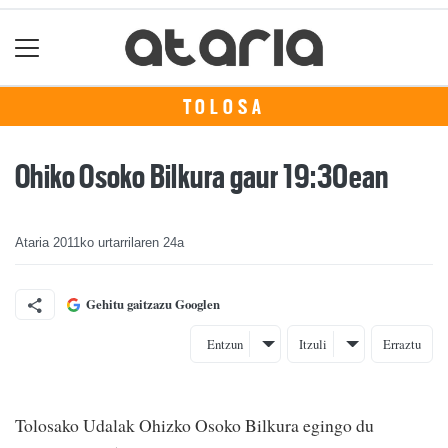
TOLOSA
Ohiko Osoko Bilkura gaur 19:30ean
Ataria
2011ko urtarrilaren 24a
Gehitu gaitzazu Googlen
Entzun
Itzuli
Erraztu
Tolosako Udalak Ohizko Osoko Bilkura egingo du