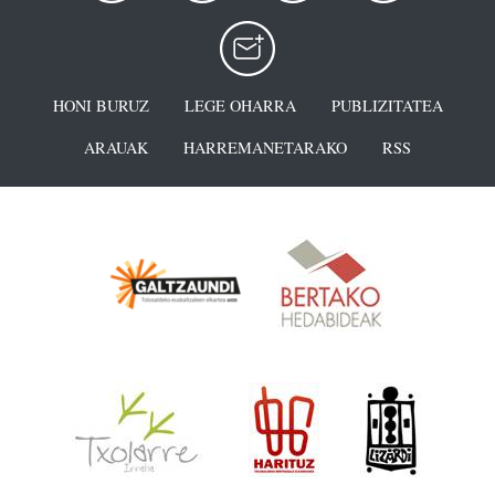
HONI BURUZ
LEGE OHARRA
PUBLIZITATEA
ARAUAK
HARREMANETARAKO
RSS