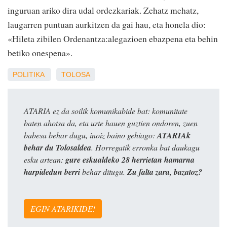
inguruan ariko dira udal ordezkariak. Zehatz mehatz,
laugarren puntuan aurkitzen da gai hau, eta honela dio:
«Hileta zibilen Ordenantza:alegazioen ebazpena eta behin
betiko onespena».
POLITIKA
TOLOSA
ATARIA ez da soilik komunikabide bat: komunitate
baten ahotsa da, eta urte hauen guztien ondoren, zuen
babesa behar dugu, inoiz baino gehiago:
ATARIAk
behar du Tolosaldea
. Horregatik erronka bat daukagu
esku artean:
gure eskualdeko 28 herrietan hamarna
harpidedun berri
behar ditugu.
Zu falta zara, bazatoz?
EGIN ATARIKIDE!