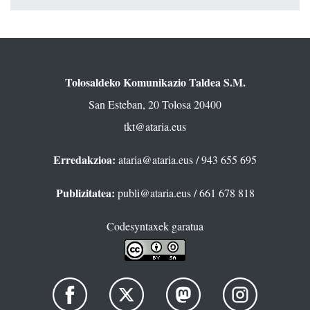
Tolosaldeko Komunikazio Taldea S.M.
San Esteban, 20 Tolosa 20400
tkt@ataria.eus
Erredakzioa:
ataria@ataria.eus
/ 943 655 695
Publizitatea:
publi@ataria.eus
/ 661 678 818
Codesyntaxek garatua