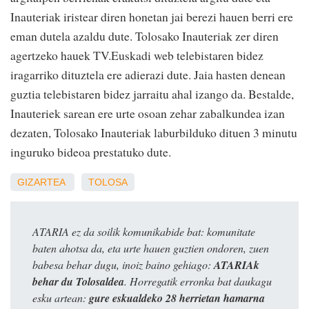
Inauteriak iristear diren honetan jai berezi hauen berri ere
eman dutela azaldu dute. Tolosako Inauteriak zer diren
agertzeko hauek TV.Euskadi web telebistaren bidez
iragarriko dituztela ere adierazi dute. Jaia hasten denean
guztia telebistaren bidez jarraitu ahal izango da. Bestalde,
Inauteriek sarean ere urte osoan zehar zabalkundea izan
dezaten, Tolosako Inauteriak laburbilduko dituen 3 minutu
inguruko bideoa prestatuko dute.
GIZARTEA
TOLOSA
ATARIA ez da soilik komunikabide bat: komunitate
baten ahotsa da, eta urte hauen guztien ondoren, zuen
babesa behar dugu, inoiz baino gehiago:
ATARIAk
behar du Tolosaldea
. Horregatik erronka bat daukagu
esku artean:
gure eskualdeko 28 herrietan hamarna