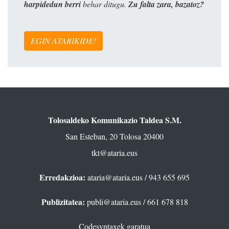
harpidedun berri
behar ditugu.
Zu falta zara, bazatoz?
EGIN ATARIKIDE!
Tolosaldeko Komunikazio Taldea S.M.
San Esteban, 20 Tolosa 20400
tkt@ataria.eus
Erredakzioa:
ataria@ataria.eus
/ 943 655 695
Publizitatea:
publi@ataria.eus
/ 661 678 818
Codesyntaxek garatua