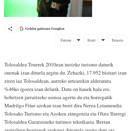
Gehitu gaitzazu Googlen
Entzun
Itzuli
Erraztu
Tolosaldea Tourrek 2010ean inoizko turismo daturik
onenak izan dituela argitu du. Zehazki, 17.952 bisitari izan
ziren iaz Tolosaldean, aurreko urtearekin alderatuta
%46ko igoera izan delarik. Datu on hauek hala ere,
hobetzen jarraitzeko asmoa agertu du eta horregatik
Madrilgo Fitur azokan izan berri dira Nerea Letamendia
Tolosako Turismo eta Azoken zinegotzia eta Olatz Ilarregi
Tolosaldea Garatzeneko turimos teknikaria. Bertan
argitalpen berrienak erakutsi dituztela argitu dute eta