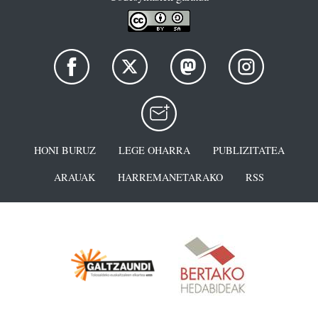
HONI BURUZ
LEGE OHARRA
PUBLIZITATEA
ARAUAK
HARREMANETARAKO
RSS