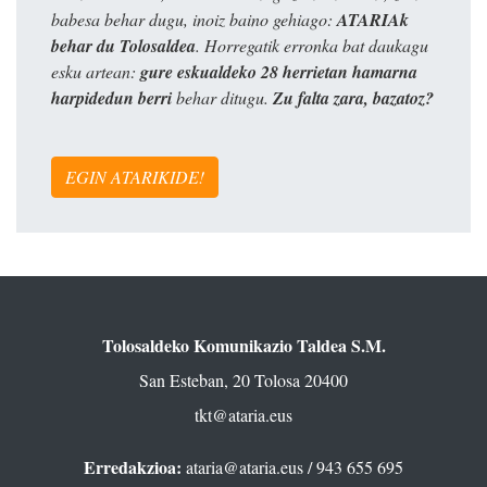
babesa behar dugu, inoiz baino gehiago:
ATARIAk
behar du Tolosaldea
. Horregatik erronka bat daukagu
esku artean:
gure eskualdeko 28 herrietan hamarna
harpidedun berri
behar ditugu.
Zu falta zara, bazatoz?
EGIN ATARIKIDE!
Tolosaldeko Komunikazio Taldea S.M.
San Esteban, 20 Tolosa 20400
tkt@ataria.eus
Erredakzioa:
ataria@ataria.eus
/ 943 655 695