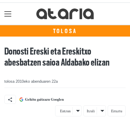
TOLOSA
Donosti Ereski eta Ereskitxo
abesbatzen saioa Aldabako elizan
tolosa
2010eko abenduaren 22a
Gehitu gaitzazu Googlen
Entzun
Itzuli
Erraztu