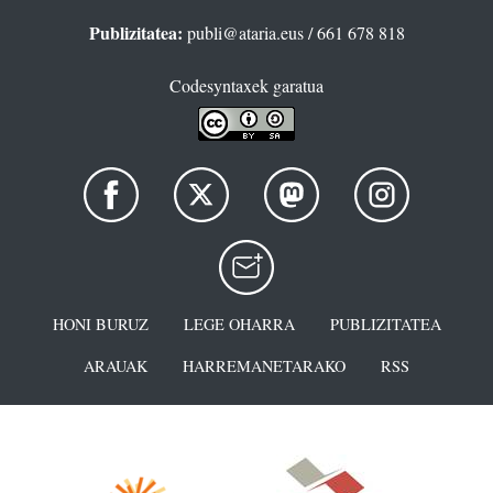
Publizitatea:
publi@ataria.eus
/ 661 678 818
Codesyntaxek garatua
HONI BURUZ
LEGE OHARRA
PUBLIZITATEA
ARAUAK
HARREMANETARAKO
RSS