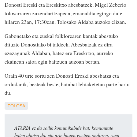
Donosti Ereski eta Ereskitxo abesbatzek, Migel Zeberio
tolosarraren zuzendaritzapean, emanaldia egingo dute
hilaren 23an, 17:30ean, Tolosako Aldaba auzoko elizan.
Gabonetako eta euskal folklorearen kantak abestuko
dituzte Donostiako bi taldeek. Abesbatzak ez dira
ezezagunak Aldaban, batez ere Ereskitxo, aurreko
ekainean saioa egin baitzuen auzoan bertan.
Orain 40 urte sortu zen Donosti Ereski abesbatza eta
ordudanik, besteak beste, hainbat lehiaketetan parte hartu
du.
TOLOSA
ATARIA ez da soilik komunikabide bat: komunitate
baten ahotsa da, eta urte hauen guztien ondoren, zuen