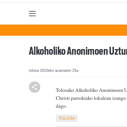
Alkoholiko Anonimoen Uzturr
tolosa
2010eko azaroaren 25a
Tolosako Alkoholiko Anonimoen Uzt
Christi parrokiako lokalean izango 
dago.
TOLOSA