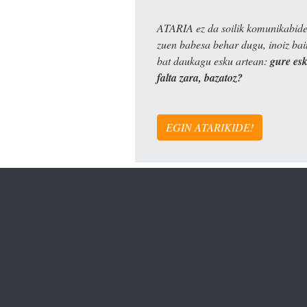
ATARIA ez da soilik komunikabide 
zuen babesa behar dugu, inoiz ba
bat daukagu esku artean:
gure es
falta zara, bazatoz?
EGIN ATARIKIDE!