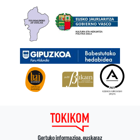
Gertuko informazioa, euskaraz