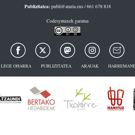
Publizitatea:
publi@ataria.eus
/ 661 678 818
Codesyntaxek garatua
LEGE OHARRA
PUBLIZITATEA
ARAUAK
HARREMANE