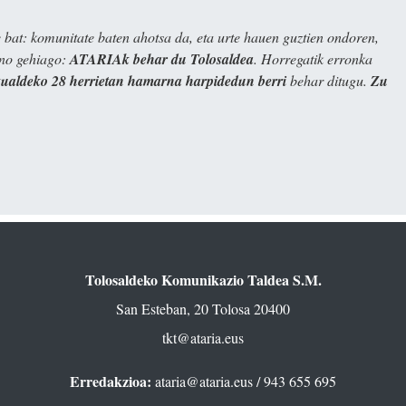
bat: komunitate baten ahotsa da, eta urte hauen guztien ondoren,
ino gehiago:
ATARIAk behar du Tolosaldea
. Horregatik erronka
kualdeko 28 herrietan hamarna harpidedun berri
behar ditugu.
Zu
Tolosaldeko Komunikazio Taldea S.M.
San Esteban, 20 Tolosa 20400
tkt@ataria.eus
Erredakzioa:
ataria@ataria.eus
/ 943 655 695