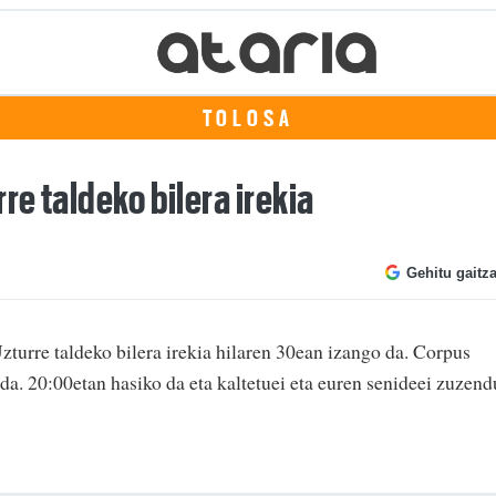
TOLOSA
e taldeko bilera irekia
Gehitu gaitz
urre taldeko bilera irekia hilaren 30ean izango da. Corpus
da. 20:00etan hasiko da eta kaltetuei eta euren senideei zuzend