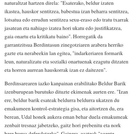
naturaltzat hartzen direla: "Esaterako, beldur izaten
ikastea, hauskor sentitzea, babestua izan beharra sentitzea,
lotsatua edo errudun sentitzea sexu-eraso edo tratu txarrak
jasatean eta nahiago izatea hori ukatu edo justifikatzea,
gaia onartu eta kritikatu baino". Horregatik da
garrantzitsua Berdintasun zinegotziaren arabera herriko
gazte eta nerabeekin lan egitea, "indarkeriaren formarik
leun, naturalizatu eta sozialki onartuenak ezagutu ditzaten
eta horren aurrean hauskorrak izan ez daitezen".
Berdinsarearen iazko kanpainan erabilitako Beldur Barik
izenburupean burutuko dituzte ekimenak aurten ere. "Izan
ere, beldur barik esateak beldurra beldurra ukatzen du
emakumeen kontrol-estrategia gisa, eta aitortzen du, era
berean, Udal honek aukera eman behar duela emakumeak
zenbait tresnaz jabetzeko, gaitz hori prebenitu eta nork
bere burua defendatzeko". Gainera, gazteak "agente