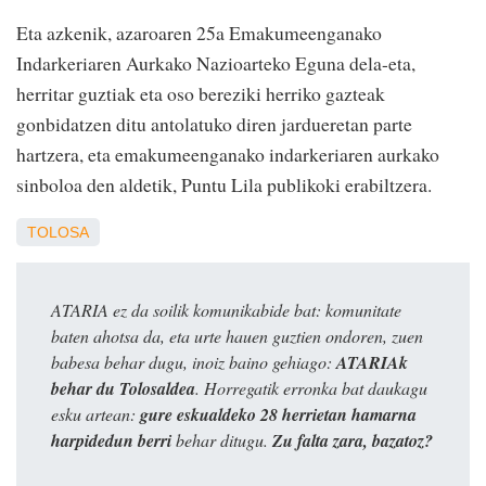
Eta azkenik, azaroaren 25a Emakumeenganako
Indarkeriaren Aurkako Nazioarteko Eguna dela-eta,
herritar guztiak eta oso bereziki herriko gazteak
gonbidatzen ditu antolatuko diren jardueretan parte
hartzera, eta emakumeenganako indarkeriaren aurkako
sinboloa den aldetik, Puntu Lila publikoki erabiltzera.
TOLOSA
ATARIA ez da soilik komunikabide bat: komunitate
baten ahotsa da, eta urte hauen guztien ondoren, zuen
babesa behar dugu, inoiz baino gehiago:
ATARIAk
behar du Tolosaldea
. Horregatik erronka bat daukagu
esku artean:
gure eskualdeko 28 herrietan hamarna
harpidedun berri
behar ditugu.
Zu falta zara, bazatoz?