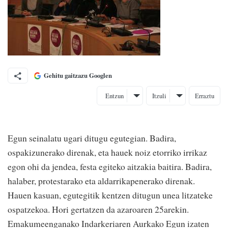
Gehitu gaitzazu Googlen
Entzun
Itzuli
Erraztu
Egun seinalatu ugari ditugu egutegian. Badira,
ospakizunerako direnak, eta hauek noiz etorriko irrikaz
egon ohi da jendea, festa egiteko aitzakia baitira. Badira,
halaber, protestarako eta aldarrikapenerako direnak.
Hauen kasuan, egutegitik kentzen ditugun unea litzateke
ospatzekoa. Hori gertatzen da azaroaren 25arekin.
Emakumeenganako Indarkeriaren Aurkako Egun izaten