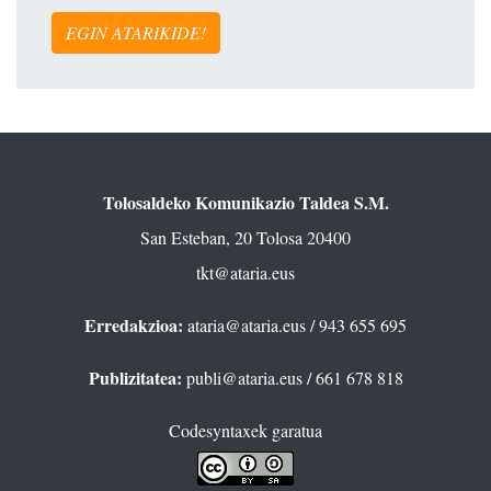
EGIN ATARIKIDE!
Tolosaldeko Komunikazio Taldea S.M.
San Esteban, 20 Tolosa 20400
tkt@ataria.eus
Erredakzioa:
ataria@ataria.eus
/ 943 655 695
Publizitatea:
publi@ataria.eus
/ 661 678 818
Codesyntaxek garatua