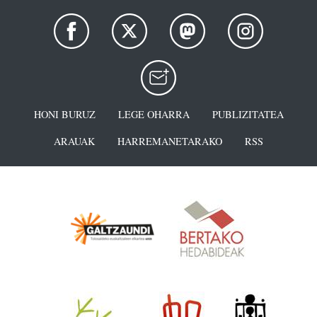
HONI BURUZ
LEGE OHARRA
PUBLIZITATEA
ARAUAK
HARREMANETARAKO
RSS