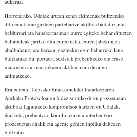
aukeraz.
Horretarako, Udalak urtean zehar ekimenak bultzatuko
ditu emakume gazteen partehartze aktiboa baliatuz, eta
beldurrari eta hauskortasunari aurre egiteko behar dituzten
baliabideak jarriko ditu euren esku, euren jabekuntza
ahalbidetuz; era berean, gazteekin egin beharreko lana
bultzatuko du, portaera sexistak prebenitzeko eta eraso
matxisten aurrean jokaera aktiboa izan dezaten
animatzeko.
Era berean, Tolosako Emakumekiko Indarkeriaren
Aurkako Protokoloaren bidez sortuko diren prozesuetan
aktiboki laguntzeko konpromisoa hartzen du Udalak,
ikasketa, prebentzio, koordinazio eta interbentzio
prozesuetan ahalik eta agente gehien inplika daitezen
bultzatuz.