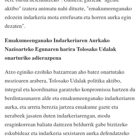
aktibo" izatera animatu nahi dituzte, "emakumeenganako
edozein indarkeria mota errefusatu eta horren aurka egin
dezaten".
Emakumeenganako Indarkeriaren Aurkako
Nazioarteko Egunaren harira
Tolosako Udalak
onarturiko adierazpena
Atzo eginiko ezohiko batzarrean aho batez onartutako
mozioaren arabera, Tolosako Udalak politika aktibo,
integral eta koordinatua garatzeko konpromisoa hartzen du
berdintasunaren alde eta emakumeenganako indarkeriaren
aurka, eta arreta berezia jartzea emakume gazte eta
nerabeek jasaten duten indarkeriarengan, modu
eraginkorrean baliatu daitezen beldurrik gabe bizitzeko
eskubideaz eta indarkeria sexistaren aurka defendatzeko