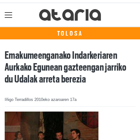
TOLOSA
Emakumeenganako Indarkeriaren
Aurkako Egunean gazteengan jarriko
du Udalak arreta berezia
Iñigo Terradillos
2010eko azaroaren 17a