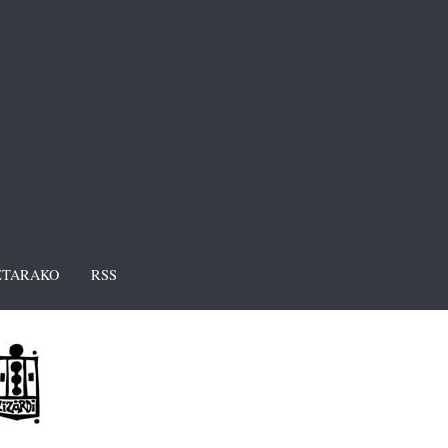
TARAKO
RSS