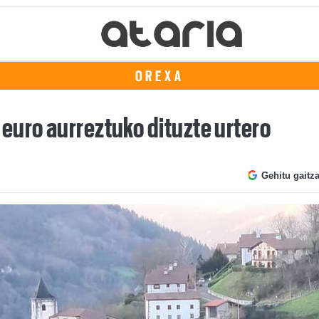
OREXA
euro aurreztuko dituzte urtero
Gehitu gaitz