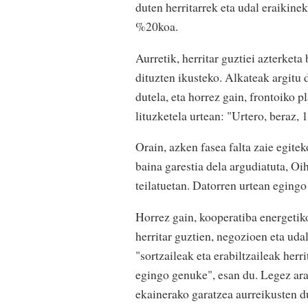
duten herritarrek eta udal eraikin
%20koa.
Aurretik, herritar guztiei azterketa
dituzten ikusteko. Alkateak argitu 
dutela, eta horrez gain, frontoiko 
lituzketela urtean: "Urtero, beraz,
Orain, azken fasea falta zaie egite
baina garestia dela argudiatuta, Oih
teilatuetan. Datorren urtean egingo
Horrez gain, kooperatiba energetiko
herritar guztien, negozioen eta udal
"sortzaileak eta erabiltzaileak herr
egingo genuke", esan du. Legez ara
ekainerako garatzea aurreikusten d