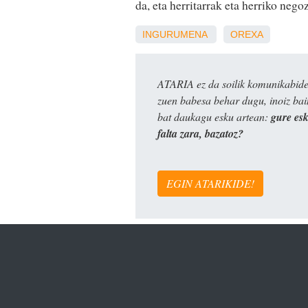
da, eta herritarrak eta herriko neg
INGURUMENA
OREXA
ATARIA ez da soilik komunikabide 
zuen babesa behar dugu, inoiz ba
bat daukagu esku artean:
gure es
falta zara, bazatoz?
EGIN ATARIKIDE!