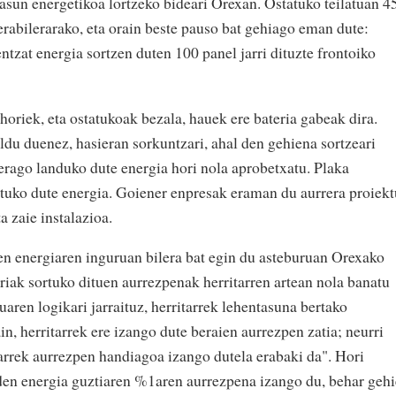
asun energetikoa lortzeko bideari Orexan. Ostatuko teilatuan 4
 erabilerarako, eta orain beste pauso bat gehiago eman dute:
ntzat energia sortzen duten 100 panel jarri dituzte frontoiko
oriek, eta ostatukoak bezala, hauek ere bateria gabeak dira.
u duenez, hasieran sorkuntzari, ahal den gehiena sortzeari
rerago landuko dute energia hori nola aprobetxatu. Plaka
atuko dute energia. Goiener enpresak eraman du aurrera proiek
a zaie instalazioa.
en energiaren inguruan bilera bat egin du asteburuan Orexako
rriak sortuko dituen aurrezpenak herritarren artean nola banatu
uaren logikari jarraituz, herritarrek lehentasuna bertako
in, herritarrek ere izango dute beraien aurrezpen zatia; neurri
tarrek aurrezpen handiagoa izango dutela erabaki da". Hori
n den energia guztiaren %1aren aurrezpena izango du, behar geh