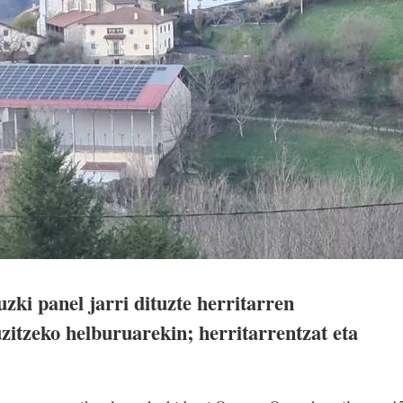
uzki panel jarri dituzte herritarren
itzeko helburuarekin; herritarrentzat eta