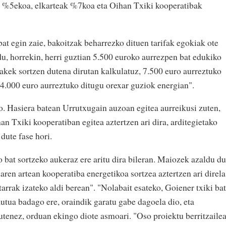
ek %5ekoa, elkarteak %7koa eta Oihan Txiki kooperatibak
 bat egin zaie, bakoitzak beharrezko dituen tarifak egokiak ote
du, horrekin, herri guztian 5.500 euroko aurrezpen bat edukiko
plakek sortzen dutena dirutan kalkulatuz, 7.500 euro aurreztuko
 14.000 euro aurreztuko ditugu orexar guziok energian".
ko. Hasiera batean Urrutxugain auzoan egitea aurreikusi zuten,
an Txiki kooperatiban egitea aztertzen ari dira, arditegietako
 dute fase hori.
 bat sortzeko aukeraz ere aritu dira bileran. Maiozek azaldu du
aren artean kooperatiba energetikoa sortzea aztertzen ari direla
itarrak izateko aldi berean". "Nolabait esateko, Goiener txiki bat
utua badago ere, oraindik garatu gabe dagoela dio, eta
utenez, orduan ekingo diote asmoari. "Oso proiektu berritzaile