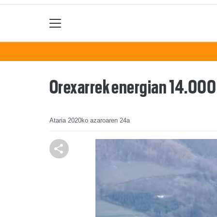
Orexarrek energian 14.000 
Ataria
2020ko azaroaren 24a