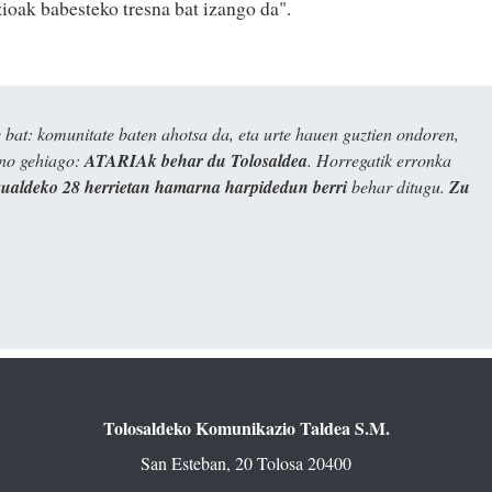
ozioak babesteko tresna bat izango da".
bat: komunitate baten ahotsa da, eta urte hauen guztien ondoren,
ino gehiago:
ATARIAk behar du Tolosaldea
. Horregatik erronka
kualdeko 28 herrietan hamarna harpidedun berri
behar ditugu.
Zu
Tolosaldeko Komunikazio Taldea S.M.
San Esteban, 20 Tolosa 20400