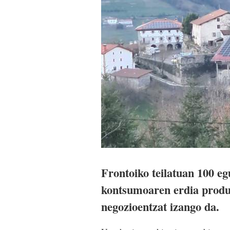
Frontoiko teilatuan 100 eg
kontsumoaren erdia produz
negozioentzat izango da.