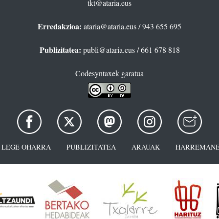
tkt@ataria.eus
Erredakzioa:
ataria@ataria.eus
/ 943 655 695
Publizitatea:
publi@ataria.eus
/ 661 678 818
Codesyntaxek garatua
LEGE OHARRA
PUBLIZITATEA
ARAUAK
HARREMANE