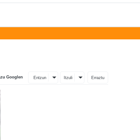
azu Googlen
Entzun
Itzuli
Erraztu